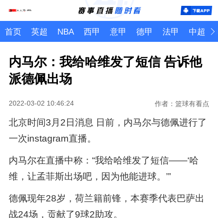
首页
英超
NBA
西甲
意甲
德甲
法甲
中超
内马尔：我给哈维发了短信 告诉他
派德佩出场
2022-03-02 10:46:24
作者：篮球有看点
北京时间3月2日消息 日前，内马尔与德佩进行了
一次instagram直播。
内马尔在直播中称：“我给哈维发了短信——‘哈
维，让孟菲斯出场吧，因为他能进球。’”
德佩现年28岁，荷兰籍前锋，本赛季代表巴萨出
战24场，贡献了9球2助攻。