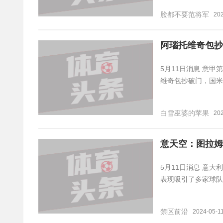
脸都不要范将军
202
阿瑙托维奇包抄
5月11日消息 意
维奇包抄破门，国米2
白雪巫婆的苹果
202
意天空：图拉姆
5月11日消息 意
表现吸引了多家球队
禁区前沿
2024-05-11