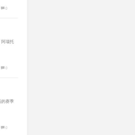
0
，阿瑙托
0
员的赛季
0