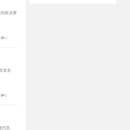
欧协联决赛
0
布首发名
0
激烈竞