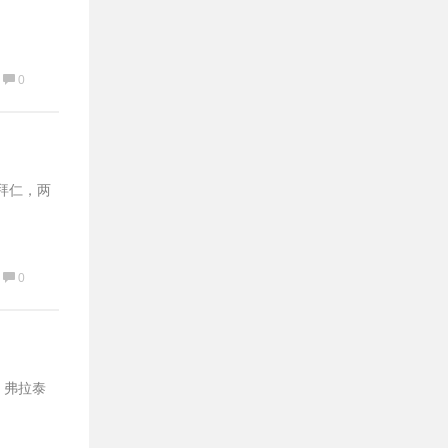
0
会拜仁，两
0
，弗拉泰