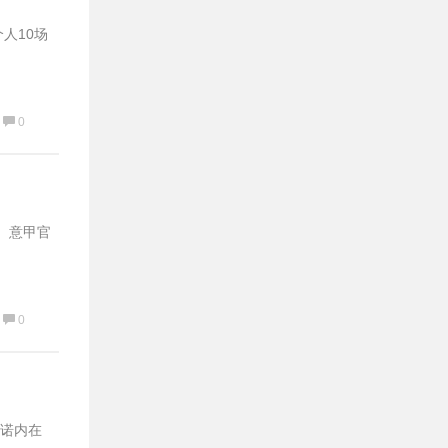
人10场
0
。意甲官
0
西诺内在