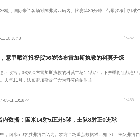
甲第36轮，国际米兰客场对阵弗洛西诺内。比赛第80分钟，劳塔罗破门打破个
！
462
-11 10:18:48
，意甲晒海报祝贺36岁法布雷加斯执教的科莫升级
赛季意乙收官，36岁法布雷加斯执教的科莫主场1-1战平，下赛季将征战意甲
。去年11月，法布雷加斯被任命为科莫的临时主
468
4-05-11 10:18:44
诺内数据：国米14射5正进5球，主队8射正0进球
轮意甲，国米5-0客胜弗洛西诺内。双方全场重点数据对比如下↓（主队弗洛