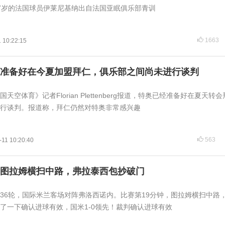
7岁的法国球员伊莱尼基纳出自法国亚眠俱乐部青训
1663
 10:22:15
准备好在今夏加盟拜仁，俱乐部之间尚未进行谈判
国天空体育》记者Florian Plettenberg报道，特奥已经准备好在夏天转
行谈判。报道称，拜仁仍然对特奥非常感兴趣
563
-11 10:20:40
图拉姆横扫中路，弗拉泰西包抄破门
甲第36轮，国际米兰客场对阵弗洛西诺内。比赛第19分钟，图拉姆横扫中路
了一下确认进球有效，国米1-0领先！裁判确认进球有效