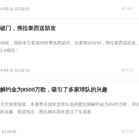
560
4-05-11 10:20:01
破门，弗拉泰西送助攻
甲第36轮，国际米兰客场对阵弗洛西诺内。比赛第60分钟，弗拉泰西送助攻
-0领先！
520
4-05-11 10:19:14
解约金为8500万欧，吸引了多家球队的兴趣
大利天空体育报道，本赛季在国米发挥出色的图拉姆解约金为8500万欧，球
的兴趣。报道指出，图拉姆在国米度过了生涯最
533
 10:19:05