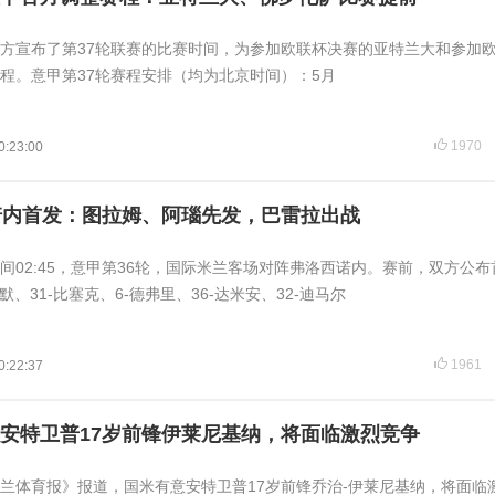
甲官方宣布了第37轮联赛的比赛时间，为参加欧联杯决赛的亚特兰大和参加
程。意甲第37轮赛程安排（均为北京时间）：5月
1970
0:23:00
诺内首发：图拉姆、阿瑙先发，巴雷拉出战
时间02:45，意甲第36轮，国际米兰客场对阵弗洛西诺内。赛前，双方公
默、31-比塞克、6-德弗里、36-达米安、32-迪马尔
1961
0:22:37
安特卫普17岁前锋伊莱尼基纳，将面临激烈竞争
《米兰体育报》报道，国米有意安特卫普17岁前锋乔治-伊莱尼基纳，将面临