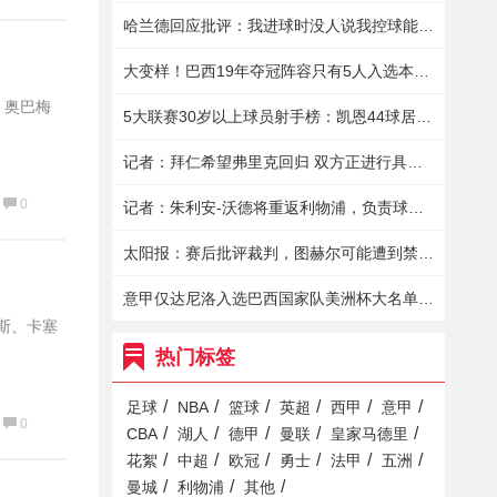
哈兰德回应批评：我进球时没人说我控球能力不行，这不是我的工作
大变样！巴西19年夺冠阵容只有5人入选本届名单，4人是后场球员
，奥巴梅
5大联赛30岁以上球员射手榜：凯恩44球居首，孙兴慜17球第十
记者：拜仁希望弗里克回归 双方正进行具体谈判&弗里克原则上同意
0
记者：朱利安-沃德将重返利物浦，负责球员成长工作
太阳报：赛后批评裁判，图赫尔可能遭到禁赛处罚
意甲仅达尼洛入选巴西国家队美洲杯大名单 布雷默&桑德罗均落选
斯、卡塞
热门标签
/
/
/
/
/
/
足球
NBA
篮球
英超
西甲
意甲
0
/
/
/
/
/
CBA
湖人
德甲
曼联
皇家马德里
/
/
/
/
/
/
花絮
中超
欧冠
勇士
法甲
五洲
/
/
/
曼城
利物浦
其他