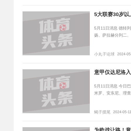
5大联赛30岁
5月11日消息 德
扬、萨拉赫分列二、
小丸子论球
2024-05
意甲仅达尼洛入
5月11日消息 今
米罗、安东尼、理查利
蝎子摆尾
2024-05-11
为欧战让路！意