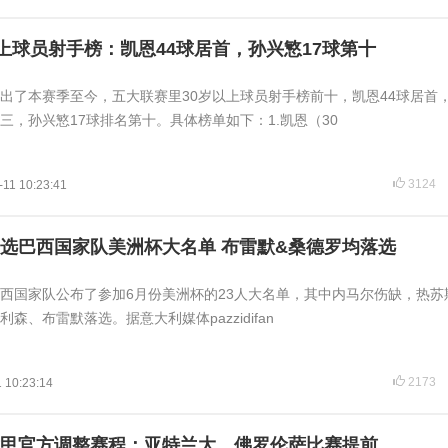
以上球员射手榜：凯恩44球居首，孙兴慜17球第十
转列出了本赛季至今，五大联赛里30岁以上球员射手榜前十，凯恩44球居首
三，孙兴慜17球排名第十。具体榜单如下：1.凯恩（30
3124
-11 10:23:41
选巴西国家队美洲杯大名单 布雷默&桑德罗均落选
日巴西国家队公布了参加6月份美洲杯的23人大名单，其中内马尔伤缺，热苏
森、布雷默落选。据意大利媒体pazzidifan
2173
 10:23:14
甲官方调整赛程：亚特兰大、佛罗伦萨比赛提前