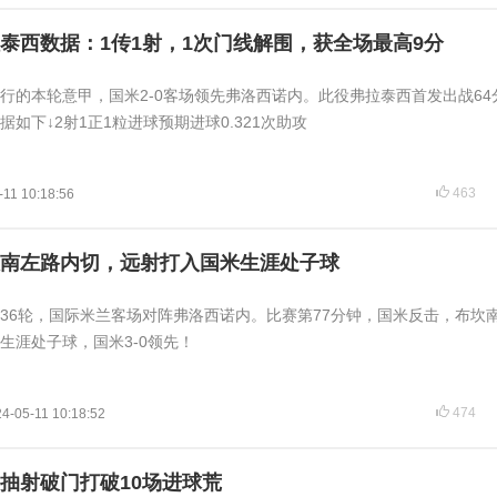
泰西数据：1传1射，1次门线解围，获全场最高9分
在进行的本轮意甲，国米2-0客场领先弗洛西诺内。此役弗拉泰西首发出战64
如下↓2射1正1粒进球预期进球0.321次助攻
463
-11 10:18:56
南左路内切，远射打入国米生涯处子球
甲第36轮，国际米兰客场对阵弗洛西诺内。比赛第77分钟，国米反击，布坎
生涯处子球，国米3-0领先！
474
4-05-11 10:18:52
抽射破门打破10场进球荒