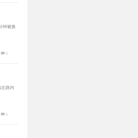
分钟被换
0
南左路内
0