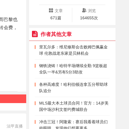
文章
浏览
671篇
164655次
而巴黎也
转会费，
作者其他文章
里瓦尔多：维尼修斯会击败姆巴佩赢金
球 伦敦战老东家是贝林机会
钢铁浇铸！哈特半场继续全勤 9篮板超
全队一半&另有5分3助攻
各种高难度！哈利伯顿连拿五分帮助球
队追分
MLS最大本土球员合同！官方：14岁美
国中场沙利文签约费城联合
冲击三冠！阿隆索：赛后我看着球员们
法甲直播
的眼睛，发现他们想要更多