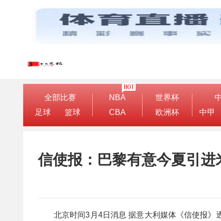
全部比赛
NBA
世界杯
足球
篮球
CBA
欧洲杯
中甲
信使报：巴黎有意今夏引进
北京时间3月4日消息 据意大利媒体《信使报》