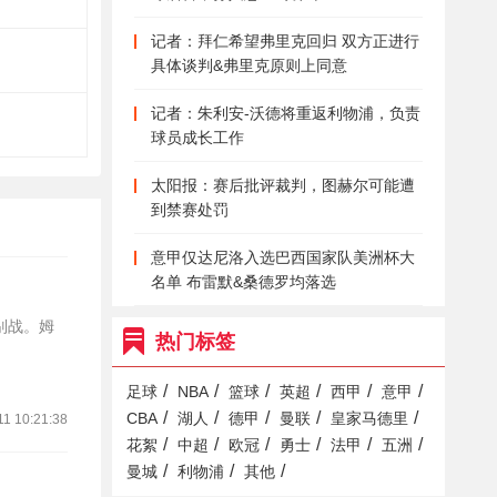
记者：拜仁希望弗里克回归 双方正进行
具体谈判&弗里克原则上同意
记者：朱利安-沃德将重返利物浦，负责
球员成长工作
太阳报：赛后批评裁判，图赫尔可能遭
到禁赛处罚
意甲仅达尼洛入选巴西国家队美洲杯大
名单 布雷默&桑德罗均落选
别战。姆
热门标签
/
/
/
/
/
/
足球
NBA
篮球
英超
西甲
意甲
/
/
/
/
/
CBA
湖人
德甲
曼联
皇家马德里
11 10:21:38
/
/
/
/
/
/
花絮
中超
欧冠
勇士
法甲
五洲
/
/
/
曼城
利物浦
其他