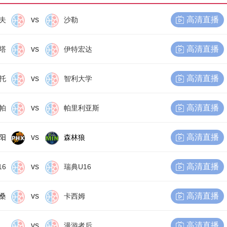
vs
高清直播
夫
沙勒
vs
高清直播
塔
伊特宏达
vs
高清直播
托
智利大学
vs
高清直播
帕
帕里利亚斯
vs
高清直播
阳
森林狼
vs
高清直播
16
瑞典U16
vs
高清直播
桑
卡西姆
vs
高清直播
尔比恩后备队
漫游者后备队