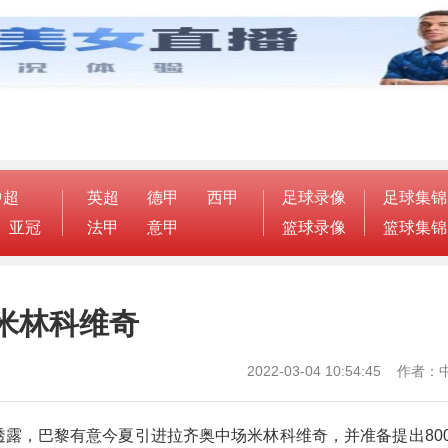
中超
英超
德甲
西甲
足球录像
足球集锦
亚冠
法甲
意甲
篮球录像
篮球集锦
米林科维奇
2022-03-04 10:54:45 作
透露，巴黎有意今夏引进拉齐奥中场米林科维奇，并准备提出80