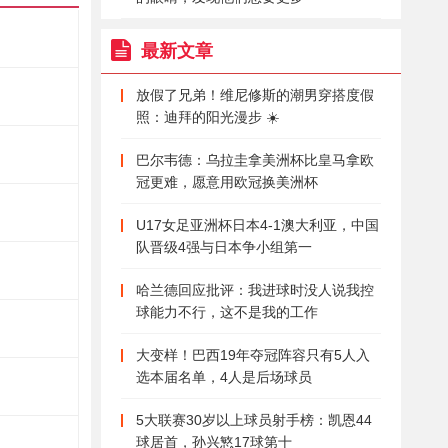
最新文章
放假了兄弟！维尼修斯的潮男穿搭度假
照：迪拜的阳光漫步 ☀️
巴尔韦德：乌拉圭拿美洲杯比皇马拿欧
冠更难，愿意用欧冠换美洲杯
U17女足亚洲杯日本4-1澳大利亚，中国
队晋级4强与日本争小组第一
哈兰德回应批评：我进球时没人说我控
球能力不行，这不是我的工作
大变样！巴西19年夺冠阵容只有5人入
选本届名单，4人是后场球员
5大联赛30岁以上球员射手榜：凯恩44
球居首，孙兴慜17球第十