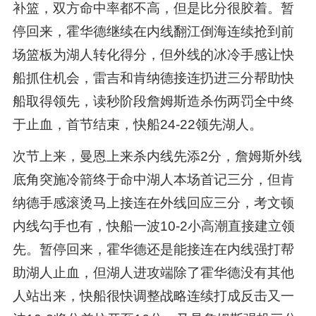
补篮，双方命中率都不高，但是比分很胶着。暂
停回来，霍华德继续在内线翻江倒海连续抢到前
场篮板为湖人转化得分，但外线的冰冷手感让快
船抓住机会，雷吉和肯纳德接连扔进三分帮助快
船取得领先，读秒阶段詹姆斯造杀伤两罚全中终
于止血，首节结束，快船24-22领先湖人。
次节上来，曼恩上来杀内线先添2分，詹姆斯外线
底角突施冷箭终于命中湖人本场首记三分，但肯
纳德手感滚烫马上接连在外线回应三分，考文顿
内线勾手也有，快船一波10-2小高潮直接建立领
先。暂停回来，霍华德还是能接连在内线强打帮
助湖人止血，但湖人进攻端除了霍华德没有其他
人站出来，快船很快调整战略连续打成反击又一