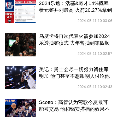
2024乐透：活塞&奇才14%概率
状元签并列最高 火箭20.27%拿到
前四
2024-05-11 10:03:06
乌度卡将再次代表火箭参加2024
乐透抽签仪式 去年曾抽到第四顺
位
2024-05-11 10:02:57
美记：勇士会尽一切努力留住库
明加 他们甚至不想跟别人讨论他
2024-05-11 10:02:43
Scotto：高管认为莺歌今夏最可
能被交易 他和锡安搭档的效果不
好