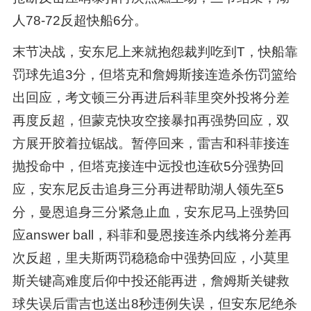
人78-72反超快船6分。
末节决战，安东尼上来就抱怨裁判吃到T，快船靠
罚球先追3分，但塔克和詹姆斯接连造杀伤罚篮给
出回应，考文顿三分再进后科菲里突外投将分差
再度反超，但蒙克快攻空接暴扣再强势回应，双
方展开胶着拉锯战。暂停回来，雷吉和科菲接连
抛投命中，但塔克接连中远投也连砍5分强势回
应，安东尼反击追身三分再进帮助湖人领先至5
分，曼恩追身三分紧急止血，安东尼马上强势回
应answer ball，科菲和曼恩接连杀内线将分差再
次反超，里夫斯两罚稳稳命中强势回应，小莫里
斯关键高难度后仰中投还能再进，詹姆斯关键救
球失误后雷吉也送出8秒违例失误，但安东尼绝杀