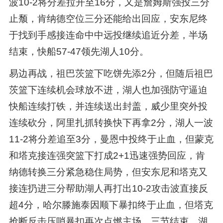
波10-2将分差拉开至16分，又是詹姆斯强投三分
止颓，肯纳德空位三分还能给出回应，安东尼终
于找到手感接连命中中远投继续追近分差，半场
结束，快船57-47领先湖人10分。
易边再战，祖巴茨篮下吃饼先添2分，但随后祖巴
茨篮下连续机会球放不进，湖人也加强防守逼迫
快船连续打铁，并连续送出封盖，威少里突外投
连续砍分，阿里扎抓转换快下再拿2分，湖人一波
11-2将分差追至3分，曼恩中投终于止血，但蒙克
和塔克接连强突篮下打成2+1迅速强势回应，肯
纳德转换三分紧急稳住局势，但安东尼和塔克又
接连扔进三分帮助湖人再打出10-2攻击波直接反
超4分，哈尔滕施泰因顺下暴扣终于止血，但塔克
抢断反击压哨暴扣再次点燃主场，三节结束，湖