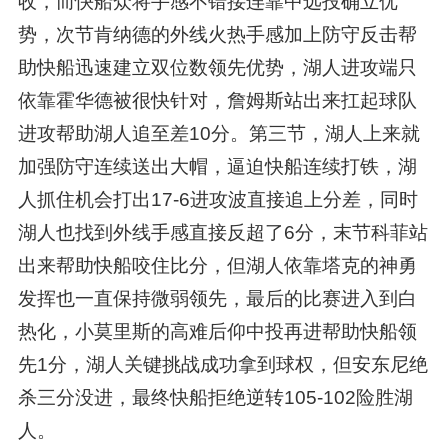
收，而快船众将手感不错接连靠中远投确立优
势，次节肯纳德的外线火热手感加上防守反击帮
助快船迅速建立双位数领先优势，湖人进攻端只
依靠霍华德被很快针对，詹姆斯站出来扛起球队
进攻帮助湖人追至差10分。第三节，湖人上来就
加强防守连续送出大帽，逼迫快船连续打铁，湖
人抓住机会打出17-6进攻波直接追上分差，同时
湖人也找到外线手感直接反超了6分，末节科菲站
出来帮助快船咬住比分，但湖人依靠塔克的神勇
发挥也一直保持微弱领先，最后的比赛进入到白
热化，小莫里斯的高难后仰中投再进帮助快船领
先1分，湖人关键挑战成功拿到球权，但安东尼绝
杀三分没进，最终快船拒绝逆转105-102险胜湖
人。