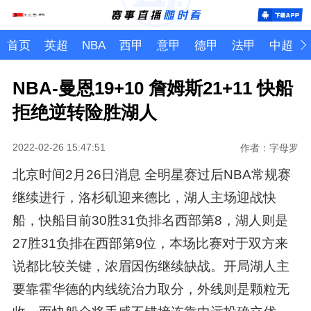
首页
英超
NBA
西甲
意甲
德甲
法甲
中超
NBA-曼恩19+10 詹姆斯21+11 快船
拒绝逆转险胜湖人
2022-02-26 15:47:51
作者：字母罗
北京时间2月26日消息 全明星赛过后NBA常规赛
继续进行，洛杉矶迎来德比，湖人主场迎战快
船，快船目前30胜31负排名西部第8，湖人则是
27胜31负排在西部第9位，本场比赛对于双方来
说都比较关键，浓眉因伤继续缺战。开局湖人主
要靠霍华德的内线统治力取分，外线则是颗粒无