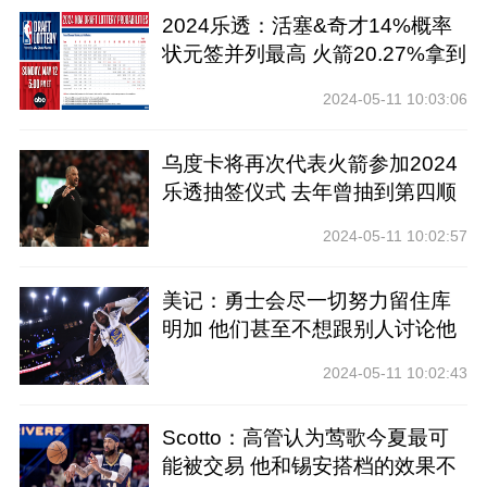
2024乐透：活塞&奇才14%概率
状元签并列最高 火箭20.27%拿到
前四
2024-05-11 10:03:06
乌度卡将再次代表火箭参加2024
乐透抽签仪式 去年曾抽到第四顺
位
2024-05-11 10:02:57
美记：勇士会尽一切努力留住库
明加 他们甚至不想跟别人讨论他
2024-05-11 10:02:43
Scotto：高管认为莺歌今夏最可
能被交易 他和锡安搭档的效果不