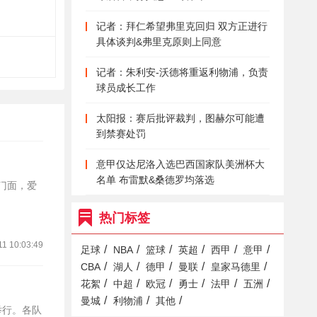
记者：拜仁希望弗里克回归 双方正进行
具体谈判&弗里克原则上同意
记者：朱利安-沃德将重返利物浦，负责
球员成长工作
太阳报：赛后批评裁判，图赫尔可能遭
到禁赛处罚
意甲仅达尼洛入选巴西国家队美洲杯大
名单 布雷默&桑德罗均落选
的门面，爱
热门标签
11 10:03:49
/
/
/
/
/
/
足球
NBA
篮球
英超
西甲
意甲
/
/
/
/
/
CBA
湖人
德甲
曼联
皇家马德里
/
/
/
/
/
/
花絮
中超
欧冠
勇士
法甲
五洲
/
/
/
曼城
利物浦
其他
举行。各队