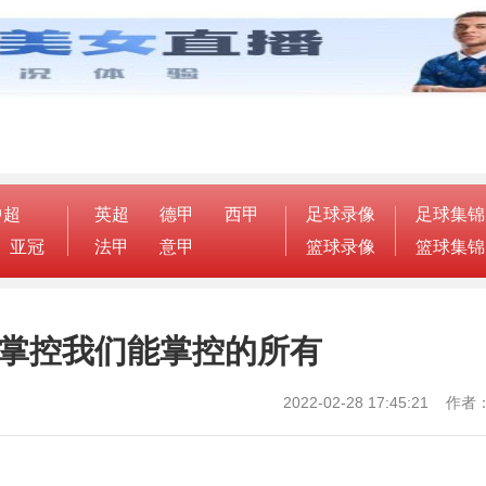
中超
英超
德甲
西甲
足球录像
足球集锦
亚冠
法甲
意甲
篮球录像
篮球集锦
须掌控我们能掌控的所有
2022-02-28 17:45:21 