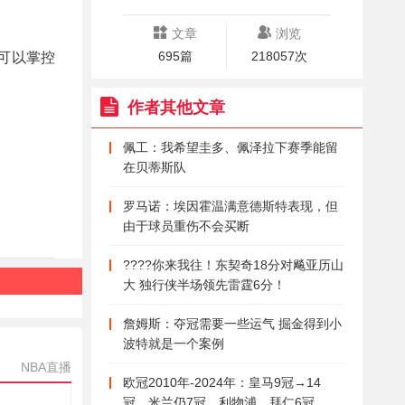
文章
浏览
695篇
218057次
可以掌控
作者其他文章
佩工：我希望圭多、佩泽拉下赛季能留
在贝蒂斯队
罗马诺：埃因霍温满意德斯特表现，但
由于球员重伤不会买断
????你来我往！东契奇18分对飚亚历山
大 独行侠半场领先雷霆6分！
詹姆斯：夺冠需要一些运气 掘金得到小
波特就是一个案例
NBA直播
欧冠2010年-2024年：皇马9冠→14
冠，米兰仍7冠，利物浦、拜仁6冠