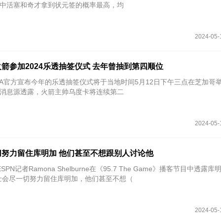
中活塞和奇才拿到状元签的概率最高，均
2024-05-
箭参加2024乐透抽签仪式 去年曾抽到第四顺位
NBA官方宣布今年的乐透抽签仪式将于当地时间5月12日下午三点在芝加哥
o报道，消息源透露，火箭主帅乌度卡将连续第二
2024-05-
努力留住库明加 他们甚至不想跟别人讨论他
SPN记者Ramona Shelburne在《95.7 The Game》播客节目中透露
士会尽一切努力留住库明加，他们甚至不想（
2024-05-