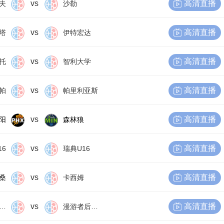
vs
高清直播
夫
沙勒
vs
高清直播
塔
伊特宏达
vs
高清直播
托
智利大学
vs
高清直播
帕
帕里利亚斯
vs
高清直播
阳
森林狼
vs
高清直播
16
瑞典U16
vs
高清直播
桑
卡西姆
vs
高清直播
尔比恩后备队
漫游者后备队