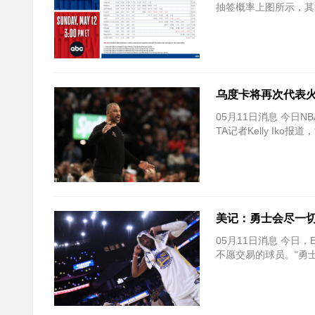
抽签概率上图所示，其
乌度卡将再次代表火
05月11日消息 今日
TA记者Kelly Ik
美记：勇士会尽一切
05月11日消息 今日，E
不愿交易的球员。“勇