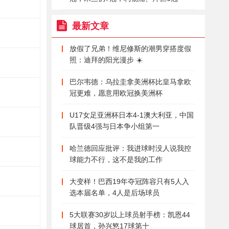
最新文章
放假了兄弟！维尼修斯的潮男穿搭度假
照：迪拜的阳光漫步 ☀️
巴尔韦德：乌拉圭拿美洲杯比皇马拿欧
冠更难，愿意用欧冠换美洲杯
U17女足亚洲杯日本4-1澳大利亚，中国
队晋级4强与日本争小组第一
哈兰德回应批评：我进球时没人说我控
球能力不行，这不是我的工作
大变样！巴西19年夺冠阵容只有5人入
选本届名单，4人是后场球员
5大联赛30岁以上球员射手榜：凯恩44
球居首，孙兴慜17球第十