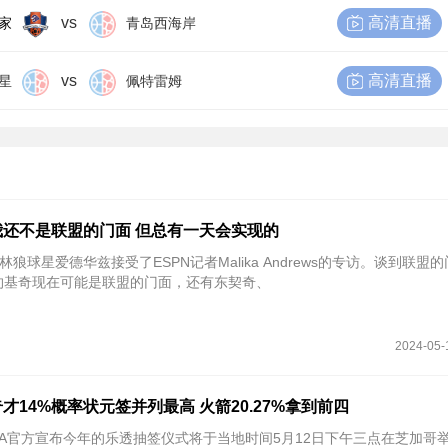
vs
高清直播
家
青岛西海岸
vs
高清直播
星
佩特雷姆
还不是联盟的门面 但总有一天会实现的
林狼球星爱德华兹接受了ESPN记者Malika Andrews的专访。谈到联盟
约基奇现在可能是联盟的门面，还有东契奇、
2024-05-
奇才14%概率状元签并列最高 火箭20.27%拿到前四
NBA官方宣布今年的乐透抽签仪式将于当地时间5月12日下午三点在芝加哥