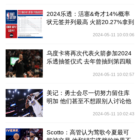
2024乐透：活塞&奇才14%概率
状元签并列最高 火箭20.27%拿到
前四
2024-05-11 10:03:06
乌度卡将再次代表火箭参加2024
乐透抽签仪式 去年曾抽到第四顺
位
2024-05-11 10:02:57
美记：勇士会尽一切努力留住库
明加 他们甚至不想跟别人讨论他
2024-05-11 10:02:43
Scotto：高管认为莺歌今夏最可