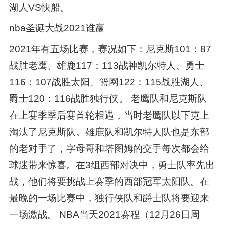
湖人VS快船。
nba圣诞大战2021谁赢
2021年有五场比赛，赛况如下：尼克斯101：87
战胜老鹰、雄鹿117：113战神凯尔特人、勇士
116：107战胜太阳、篮网122：115战胜湖人、
爵士120：116战胜独行侠。 老鹰队和尼克斯队
在上赛季季后赛首轮相遇，当时老鹰队以下克上
淘汰了尼克斯队。雄鹿队和凯尔特人队也是东部
的老对手了，字母哥和塔图姆的交手每次都会给
球迷带来惊喜。在3组西部对决中，勇士队率先出
战，他们将要挑战上赛季的西部冠军太阳队。在
最晚的一场比赛中，独行侠队和爵士队将要迎来
一场激战。 NBA当天2021赛程（12月26日周