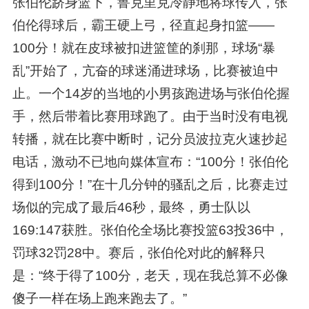
张伯伦跻身篮下，鲁克里克冷静地将球传入，张
伯伦得球后，霸王硬上弓，径直起身扣篮——
100分！就在皮球被扣进篮筐的刹那，球场“暴
乱”开始了，亢奋的球迷涌进球场，比赛被迫中
止。一个14岁的当地的小男孩跑进场与张伯伦握
手，然后带着比赛用球跑了。由于当时没有电视
转播，就在比赛中断时，记分员波拉克火速抄起
电话，激动不已地向媒体宣布：“100分！张伯伦
得到100分！”在十几分钟的骚乱之后，比赛走过
场似的完成了最后46秒，最终，勇士队以
169:147获胜。张伯伦全场比赛投篮63投36中，
罚球32罚28中。赛后，张伯伦对此的解释只
是：“终于得了100分，老天，现在我总算不必像
傻子一样在场上跑来跑去了。”