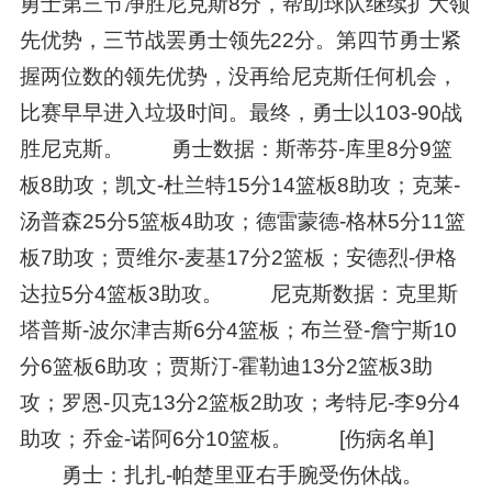
勇士第三节净胜尼克斯8分，帮助球队继续扩大领
先优势，三节战罢勇士领先22分。第四节勇士紧
握两位数的领先优势，没再给尼克斯任何机会，
比赛早早进入垃圾时间。最终，勇士以103-90战
胜尼克斯。 勇士数据：斯蒂芬-库里8分9篮
板8助攻；凯文-杜兰特15分14篮板8助攻；克莱-
汤普森25分5篮板4助攻；德雷蒙德-格林5分11篮
板7助攻；贾维尔-麦基17分2篮板；安德烈-伊格
达拉5分4篮板3助攻。 尼克斯数据：克里斯
塔普斯-波尔津吉斯6分4篮板；布兰登-詹宁斯10
分6篮板6助攻；贾斯汀-霍勒迪13分2篮板3助
攻；罗恩-贝克13分2篮板2助攻；考特尼-李9分4
助攻；乔金-诺阿6分10篮板。 [伤病名单]
勇士：扎扎-帕楚里亚右手腕受伤休战。