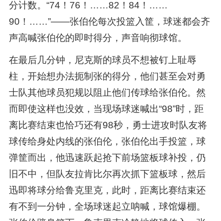
分计数。“74！76！……82！84！……
90！……”——张伯伦每次投篮入筐，球迷都会齐
声高喊张伯伦的即时得分，声音响彻球馆。
在最后几分钟，尼克斯的球员不想被钉上耻辱
柱，开始想办法扼制张的得分，他们甚至会对勇
士队其他球员犯规以阻止他们传球给张伯伦。然
而即使这样也没效，当现场球迷喊出“98”时，距
离比赛结束也恰巧还有98秒，勇士进攻时队友将
球传给身处内线的张伯伦，张伯伦出手投篮，球
弹筐而出，他迅速跃起抢下前场篮板球补投，仍
旧不中，但队友拉肯比尔再次抓下篮板球，然后
迅即将球分给鲁克里克，此时，距离比赛结束还
有不到一分钟，全场球迷起立呐喊，球馆爆棚。