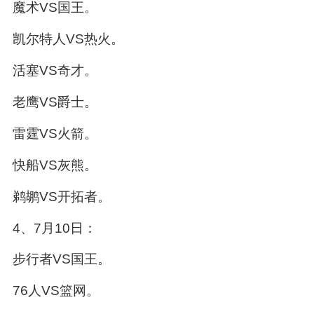
魔术VS国王。
凯尔特人VS热火。
活塞VS奇才。
老鹰VS爵士。
雷霆VS火箭。
快船VS灰熊。
鹈鹕VS开拓者。
4、7月10日：
步行者VS国王。
76人VS篮网。