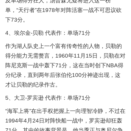
及单场得分狂人，汤普森无疑将进入这一榜
单，“天行者”在1978年对阵活塞一战不可思议砍
下73分。
4、埃尔金-贝勒 代表作：单场71分
作为湖人队史上一个富有传奇性的人物，贝勒的
得分能力无需赘言，1960年11月15日，贝勒在对
阵尼克斯一战中轰下71分，这在当时创下NBA得
分纪录，直到两年后张伯伦100分神迹出现，这
才让贝勒的纪录作古。
5、大卫-罗宾逊 代表作：单场71分
“海军上将”在出手权把握上一向理智冷静，不过在
1994年4月24日对阵快船一战中，罗宾逊却狂轰
71分，其中的故事背景是，他当季正与奥尼尔争