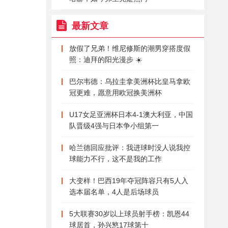
最新文章
放假了兄弟！维尼修斯的潮男穿搭度假
照：迪拜的阳光漫步 ☀️
巴尔韦德：乌拉圭拿美洲杯比皇马拿欧
冠更难，愿意用欧冠换美洲杯
U17女足亚洲杯日本4-1澳大利亚，中国
队晋级4强与日本争小组第一
哈兰德回应批评：我进球时没人说我控
球能力不行，这不是我的工作
大变样！巴西19年夺冠阵容只有5人入
选本届名单，4人是后场球员
5大联赛30岁以上球员射手榜：凯恩44
球居首，孙兴慜17球第十