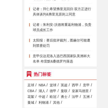
记者：拜仁希望弗里克回归 双方正进行
具体谈判&弗里克原则上同意
记者：朱利安-沃德将重返利物浦，负责
球员成长工作
太阳报：赛后批评裁判，图赫尔可能遭
到禁赛处罚
意甲仅达尼洛入选巴西国家队美洲杯大
名单 布雷默&桑德罗均落选
热门标签
/
/
/
/
/
/
足球
NBA
篮球
英超
西甲
意甲
/
/
/
/
/
CBA
湖人
德甲
曼联
皇家马德里
/
/
/
/
/
/
花絮
中超
欧冠
勇士
法甲
五洲
/
/
/
曼城
利物浦
其他