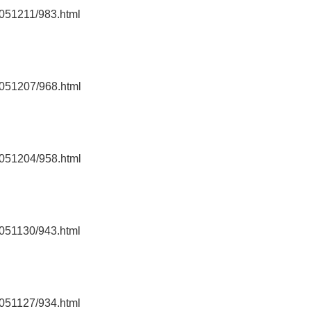
0051211/983.html
0051207/968.html
0051204/958.html
0051130/943.html
0051127/934.html