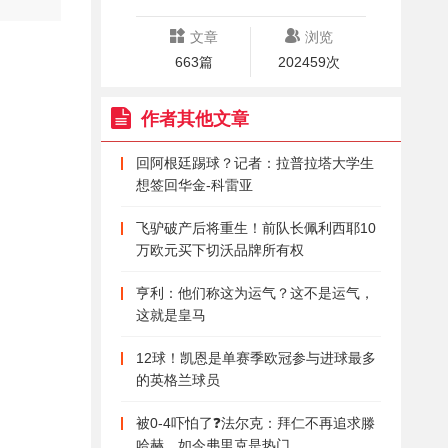
文章
浏览
663篇
202459次
作者其他文章
回阿根廷踢球？记者：拉普拉塔大学生
想签回华金-科雷亚
飞驴破产后将重生！前队长佩利西耶10
万欧元买下切沃品牌所有权
亨利：他们称这为运气？这不是运气，
这就是皇马
12球！凯恩是单赛季欧冠参与进球最多
的英格兰球员
被0-4吓怕了❓法尔克：拜仁不再追求滕
哈赫，如今弗里克是热门