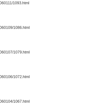
0060111/1093.html
0060109/1086.html
0060107/1079.html
0060106/1072.html
0060104/1067.html