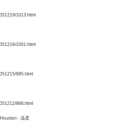
0051219/1013.html
0051216/1001.html
0051215/995.html
0051212/988.html
uston - 温柔