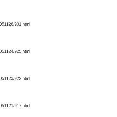
0051126/931.html
0051124/925.html
0051123/922.html
0051121/917.html