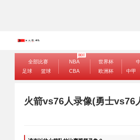
全部比赛
NBA
世界杯
足球
篮球
CBA
欧洲杯
中甲
火箭vs76人录像(勇士vs7