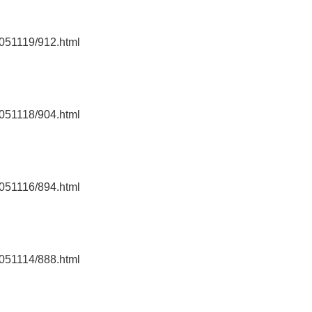
0051119/912.html
0051118/904.html
0051116/894.html
0051114/888.html