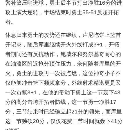
警补篮压哨进球，勇士后半节打出净胜16分的进
攻上演大逆转，半场结束时勇士55-51反超开拓
者。
休息归来勇士的攻势还在继续，卢尼吃饼上篮首
开记录，随后库里继续开火外线打成3+1，开拓
者期间还有反抗动作，鲍威尔和努尔基奇耐心的
在油漆区附近抢分顶住压力，奈何随着库里的开
火，勇士的进攻再一次被点燃，这位神奇小子不
仅能够冲击篮下频频拿分，外线射术精湛更是又
一次贡献3+1，在他的带动下勇士这一节轰下43
分的高分击垮开拓者防线，这一节勇士净胜17
分，三节结束时已经确立起21分的领先，而库里
这一节独砍20分，仅仅花费三节时间就轰下41分