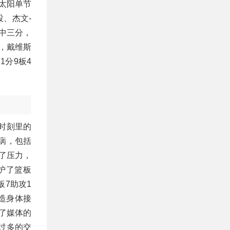
。太阳单节
投、杰文-
中三分，
分，戴维斯
1分9板4
时刻里的
病，包括
了压力，
护了篮板
板7助攻1
造身体接
了媒体的
过多的交