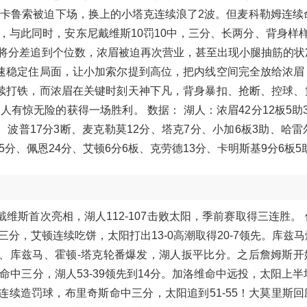
卡鲁索被迫下场，换上的小塔克连续浪了2波。但麦科勒姆连续命
心上，与此同时，安东尼戴维斯10罚10中，三分、长两分、背身样
又将分差追到个位数，浓眉被迫再次营业，甚至出现小腿抽筋的状
速稳定住局面，让小加索尔提到高位，把内线空间完全放给浓眉
续打铁，而浓眉在关键时刻天神下凡，背身暴扣、抢断、控球、
有惊无险的获得一场胜利。 数据： 湖人：浓眉42分12板5助
、波普17分3断、麦克勒莫12分、塔克7分、小加6板3助、哈雷
15分、佩恩24分、艾顿6分6板、克劳德13分、卡明斯基9分6板5
维斯首次亮相，湖人112-107击败太阳，季前赛取得三连胜。
分，艾顿连续吃饼，太阳打出13-0高潮取得20-7领先。库兹
雷尔、库兹马、霍顿-塔克轮番爆发，湖人扳平比分。之后詹姆斯
中三分，湖人53-39领先到14分。加洛维命中远投，太阳上半
克连续造罚球，布里奇斯命中三分，太阳追到51-55！大莫里斯