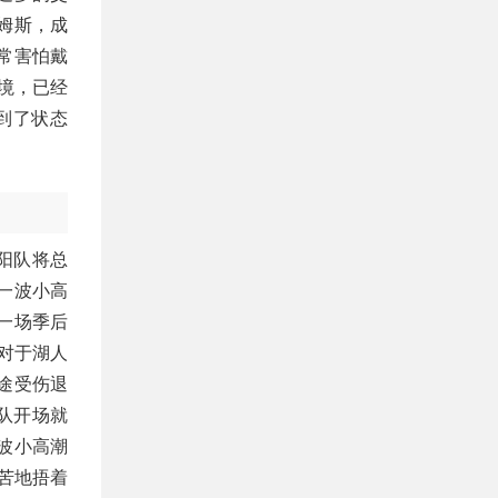
姆斯，成
常害怕戴
境，已经
到了状态
阳队将总
出一波小高
一场季后
过对于湖人
途受伤退
队开场就
一波小高潮
苦地捂着