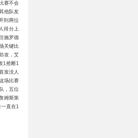
比赛不会
其他队友
开到两位
人得分上
但施罗德
这场关键比
4助攻，艾
攻1抢断1
名首发没人
这场比赛
队，五位
詹姆斯第
差一直在1