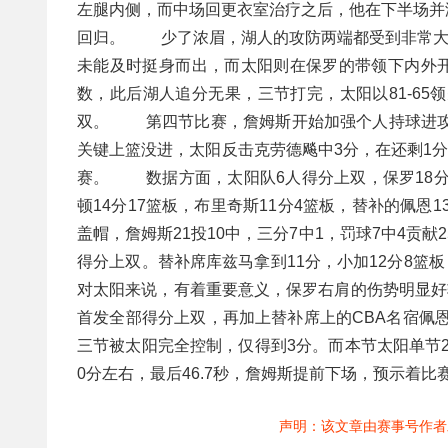
左腿内侧，而中场回更衣室治疗之后，他在下半场并
回归。 少了浓眉，湖人的攻防两端都受到非常大影
未能及时挺身而出，而太阳则在保罗的带领下内外开花
数，此后湖人追分无果，三节打完，太阳以81-65
双。 第四节比赛，詹姆斯开始加强个人持球进攻
关键上篮没进，太阳反击克劳德飚中3分，在还剩1分
赛。 数据方面，太阳队6人得分上双，保罗18分2
顿14分17篮板，布里奇斯11分4篮板，替补的佩恩
盖帽，詹姆斯21投10中，三分7中1，罚球7中4贡
得分上双。替补席库兹马拿到11分，小加12分8
对太阳来说，有着重要意义，保罗右肩的伤势明显好
首发全部得分上双，再加上替补席上的CBA名宿
三节被太阳完全控制，仅得到3分。而本节太阳单节2
0分左右，最后46.7秒，詹姆斯提前下场，预示着比
声明：该文章由赛事号作者