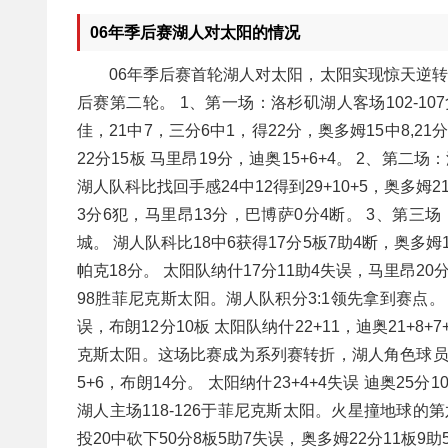
06年季后赛湖人对太阳的情况
06年季后赛首轮湖人对太阳，太阳实现惊天逆转
后赛第二轮。 1、第一场：洛杉矶湖人客场102-
佳，21中7，三分6中1，得22分，奥多姆15中8,21
22分15板 马里昂19分，迪奥15+6+4。 2、
湖人队科比找回手感24中12得到29+10+5，奥多姆2
3分6犯，马里昂13分，巴博萨0分4断。 3、第三
城。 湖人队科比18中6获得17分5板7助4断，奥多姆1
帕克18分。 太阳队纳什17分11助4失误，马里昂20分
98胜菲尼克斯太阳。湖人队积分3:1领先拿到赛点。 
误，布朗12分10板 太阳队纳什22+11，迪奥21+8+
克斯太阳。这场比赛成为系列赛转折，湖人角色球员发挥不
5+6，布朗14分。 太阳纳什23+4+4失误 迪奥25
湖人主场118-126于菲尼克斯太阳。火星撞地球的
投20中砍下50分8板5助7失误，奥多姆22分11板9助