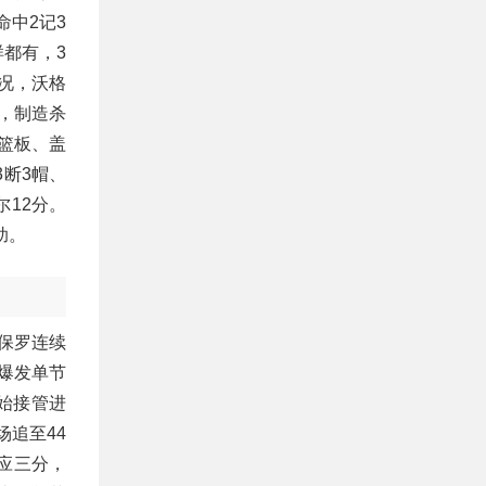
中2记3
样都有，3
况，沃格
，制造杀
篮板、盖
3断3帽、
尔12分。
助。
 保罗连续
马爆发单节
开始接管进
场追至44
回应三分，