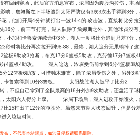
没有回到赛场，此后官方消息宣布，浓眉因为腹股沟拉伤，本场
响，詹姆斯在下半场遭到太阳严防仅有3次3次出手得到3分，
，他们开局4分钟就打出一波14-4的.攻击波，直接将比分拉
领先16分，前三节打完，湖人队除了詹姆斯之外，其他球员没有
，小加和卡鲁索连续命中3分，湖人一度将比分追到只差7分，
23秒时将比分再次拉开到98-88，最终，湖人追分无果输掉了
篮板9助攻3抢断，布克17分6篮板5助攻，克劳德17分7篮板
13分4篮板4助攻。 湖人这边，浓眉受伤前拿到6分4篮板3助
献25分12篮板6助攻，可惜独木难支，除了浓眉受伤之外，另外3
篮板，卡鲁索得到10分3篮板。 太阳战胜湖人扳平了比分2 
转，不但自己拿到了全队最高的18分外加9次助攻，还盘活了球
佩恩，太阳六人得分上双。 浓眉下场后，湖人进攻开始哑火，
7比15打出了12分的净胜分。虽然末节湖人状态回升，但是分
赛进入垃圾时间。
发布，不代表本站观点，如涉及侵权请联系删除。