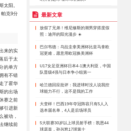
克斯太阳。
，帕克9分
最新文章
放假了兄弟！维尼修斯的潮男穿搭度假
照：迪拜的阳光漫步 ☀️
巴尔韦德：乌拉圭拿美洲杯比皇马拿欧
出来的实
冠更难，愿意用欧冠换美洲杯
落后于太
U17女足亚洲杯日本4-1澳大利亚，中国
分的单方
队晋级4强与日本争小组第一
拥有不错
走了霍华
哈兰德回应批评：我进球时没人说我控
球能力不行，这不是我的工作
斯的出场
休赛之前
大变样！巴西19年夺冠阵容只有5人入
够引进新
选本届名单，4人是后场球员
么被动，
5大联赛30岁以上球员射手榜：凯恩44
法继续前
球居首，孙兴慜17球第十