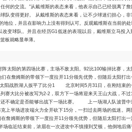
任何的交流。”从戴维斯的表态来看，他表示自己已经脱离了詹
球队变得更好。 从戴维斯的表态来看，让不少球迷们担心，非
的地位，并且在影响力上没有得到认可。反观戴维斯在当前的处
以改变球队。并且在经历G1低迷的表现以后，戴维斯立马投入
0篮板就略显单薄。
太阳的第四场比赛，主场不敌太阳。92比100输掉比赛，太
二节他们在詹姆斯的带领下一度拉开11分领先优势，但随后太阳打
 太阳战胜湖人扳平了比分1 北京时间5月31日，在刚结束的
，系列赛大比分被改写为2-2，双方下一场将迎来天王山大战，不
前还不确定是否能够出战下一场比赛。 上一场湖人队波普中
克上半场进攻端火力全开砍下15分，一扫过去两场的低迷。两
他们在詹姆斯的带领下一度拉开11分领先优势，但随后太阳打出
在半场临近结束前，浓眉在一次进攻中不慎撞到艾顿，他倒地后痛