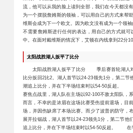
流，他可以从我的脸上读到全部，我们在今天都没有
为一个摆脱詹姆斯的领袖，可以用自己的方式来帮助
维斯会成为下一个欧文。因为欧文没有成为一个领袖
不需要詹姆斯进行任何的表达，用自己的方式就可
中。在面对戴维斯的情况下，艾顿在内线拿到22分1
太阳战胜湖人扳平了比分
太阳战胜湖人扳平了比分 季后赛首轮湖人对阵
比分扳回2比2。湖人首节以24-23领先1分，第
潮追上比分，并在下半场结束时以54-50反超。
赛焦点战里，湖人队在主场以92-100不敌太阳队
而言，不幸的是浓眉在这场比赛受伤提前退场，目
场，并因伤缺席了本场比赛。而少了波普的防守，布
展开拉锯战，湖人首节以24-23领先1分，第二节
追上比分，并在下半场结束时以54-50反超。 