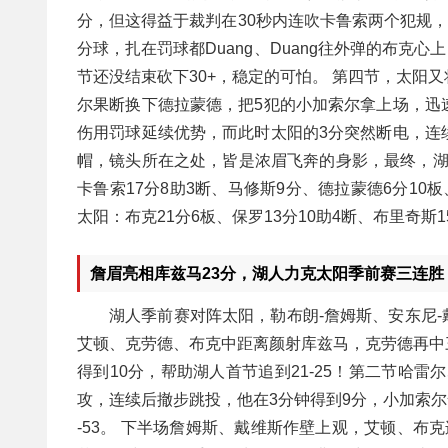
分，但这得益于裁判在30秒内连吹卡鲁索两个犯规，
分球，扎在罚球都Duang、Duang往外弹的布克
节还没结束砍下30+，稳定的可怕。 第四节，太阳
尔果断换下德拉蒙德，把5犯的小加索尔拿上场，迅
伤用罚球延续优势，而此时太阳的3分突然断电，连
帽，镜头所在之处，皆是浓眉飞奔的身影，最终，湖人
卡鲁索17分8助3断、马修斯9分、德拉蒙德6分10板
太阳：布克21分6板、保罗13分10助4断、布里奇斯
詹眉亮相库兹马23分，湖人力克太阳季前赛三连胜
湖人季前赛对阵太阳，勒布朗-詹姆斯、安东尼-戴
艾顿、克劳德、布克中距离颜射库兹马，克劳德再中三
得到10分，帮助湖人首节追到21-25！第二节哈
攻，连续后撤步跳投，他在3分钟得到9分，小加索尔命
-53。 下半场詹姆斯、戴维斯作壁上观，艾顿、布