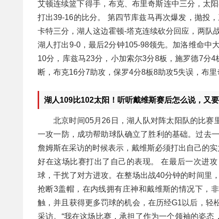
艾顿连续篮下得手，布克、布里奇斯连中三分，太阳在最
打出39-16的比分。 第四节库兹马再次爆发，抛投，
卡特三分，湖人这边霍顿-塔克连续砍分回应，两队战
湖人打出9-0，最后2分钟105-98领先。加洛维
10分，库兹马23分，小加索尔3分8板，施罗德7分4板
断，布克16分7助攻，保罗4分8板8助攻5失误，布里
湖人109比102太阳！听听戴维斯赛后怎么说，又要
北京时间05月26日，湖人队对阵太阳队的比
一攻一防，成功帮助球队确立了胜利的基础。过去一
詹姆斯在采访的时候表示，戴维斯必须打出自己的实
好在这场比赛打出了自己的表现。 在最后一次进
球，干扰了对方进攻。在整场出战40分钟的时间里，戴维
抢断3盖帽，在内线拥有庄神和戴维斯的情况下，
触，并且获得更多罚球的机会，在历经G1以后，轻
采访。“我在这场比赛，承担了作为一个领袖的姿态