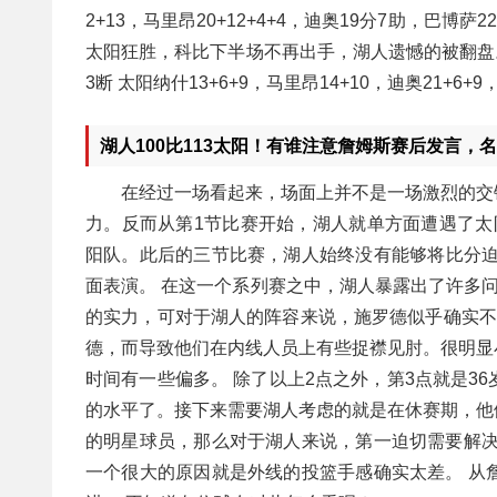
2+13，马里昂20+12+4+4，迪奥19分7助，巴博萨
太阳狂胜，科比下半场不再出手，湖人遗憾的被翻盘。 湖
3断 太阳纳什13+6+9，马里昂14+10，迪奥21+6+
湖人100比113太阳！有谁注意詹姆斯赛后发言，
在经过一场看起来，场面上并不是一场激烈的交
力。反而从第1节比赛开始，湖人就单方面遭遇了太阳
阳队。此后的三节比赛，湖人始终没有能够将比分迫
面表演。 在这一个系列赛之中，湖人暴露出了许多
的实力，可对于湖人的阵容来说，施罗德似乎确实不
德，而导致他们在内线人员上有些捉襟见肘。很明显
时间有一些偏多。 除了以上2点之外，第3点就是3
的水平了。接下来需要湖人考虑的就是在休赛期，他
的明星球员，那么对于湖人来说，第一迫切需要解决
一个很大的原因就是外线的投篮手感确实太差。 从