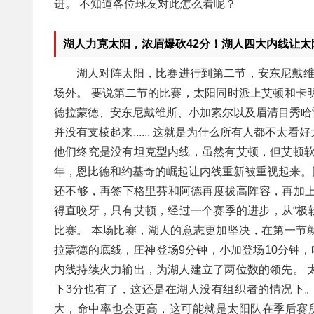
进。 不知道各位球友对此怎么看呢？
湖人力克太阳，浓眉爆砍42分！湖人四大内线让太
湖人对阵太阳，比赛进行到第二节，安东尼戴维
场外。 要说第二节的比赛，太阳同时派上艾顿和卡
德拉蒙德、安东尼戴维斯、小加索尔以及眉清目秀哈
并没有支棱起来...... 这就是为什么所有人都不
他们终究是没有坦克型内线，虽然有艾顿，但艾顿软
年，恩比德和约基奇的崛起让内线重新被重视起来。
还不够，再签下格里芬和阿德再度拔高阵容，再加上
得直咬牙，只有艾顿，经过一个赛季的进步，从“极软
比赛。 本场比赛，湖人的意志更加坚决，在第一节
拉蒙德的底线，庄神登场9分钟，小加登场10分钟，
内线持续火力输出，为湖人建立了两位数的领先。 
下3分也有了，这还是在湖人没有组织者的情况下
大，命中率也会更高，这可能就是太阳队在季后赛所