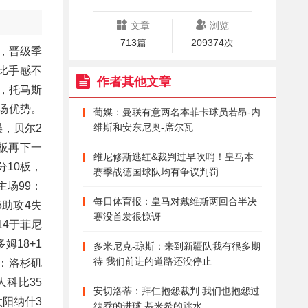
文章
浏览
713篇
209374次
队，晋级季
科比手感不
作者其他文章
助，托马斯
主场优势。
葡媒：曼联有意两名本菲卡球员若昂-内
维斯和安东尼奥-席尔瓦
误，贝尔2
篮板再下一
维尼修斯逃红&裁判过早吹哨！皇马本
分10板，
赛季战德国球队均有争议判罚
主场99：
每日体育报：皇马对戴维斯两回合半决
5助攻4失
赛没首发很惊讶
14于菲尼
姆18+1
多米尼克-琼斯：来到新疆队我有很多期
待 我们前进的道路还没停止
场：洛杉矶
人科比35
安切洛蒂：拜仁抱怨裁判 我们也抱怨过
太阳纳什3
纳乔的进球 基米希的跳水