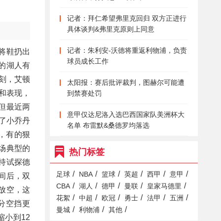
记者：拜仁希望弗里克回归 双方正进行
具体谈判&弗里克原则上同意
记者：朱利安-沃德将重返利物浦，负责
将鞋扔出
球员成长工作
的湖人有
刻，艾顿
太阳报：赛后批评裁判，图赫尔可能遭
绩和表现，
到禁赛处罚
但最近两
意甲仅达尼洛入选巴西国家队美洲杯大
了小乔丹
名单 布雷默&桑德罗均落选
，有的狠
一场典型的
热门标签
持试探德
/
/
/
/
/
/
足球
NBA
篮球
英超
西甲
意甲
间后，双
/
/
/
/
/
CBA
湖人
德甲
曼联
皇家马德里
放空，这
/
/
/
/
/
/
花絮
中超
欧冠
勇士
法甲
五洲
分空挡更
/
/
/
曼城
利物浦
其他
小到12