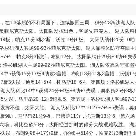
，在1:3落后的不利局面下，连续搬回三局，积分4:3淘汰湖人
107负菲尼克斯太阳。太阳队发挥出色，客场先声夺人。 湖人队
分14板，帕克15分6板2断，沃顿19分6板。 太阳队纳什20分10
第二场：洛杉矶湖人客场99-93胜菲尼克斯太阳。湖人靠整体防守夺回
1+7+5，帕克8分3抢断，布朗12分。 太阳队纳什29分+9助+6失
场：洛杉矶湖人主场99-92胜菲尼克斯太阳。湖人队依靠防守和
4中5获得15分17板4助攻3盖帽，布朗13分11板3盖帽，沃顿17
7板3失误，迪奥14+5+4，托马斯18+6 4、第四场：洛杉矶湖人
湖人队科比14中9获得24分+4板+8助+7失误，奥多姆25分8板
7+5失误，马里昂20+12+6犯规 5、第五场：洛杉矶湖人客场97-1
佳，太阳大胜。 湖人队科比17中10 27+7+5+5失误，奥多
分10板9助，马里昂21分9板，巴博萨11分，托马斯13分 6、第六
第六场，科比空砍50分，太阳经过加时的得分大战艰难取胜。 湖
5失误，布朗9投8中17分9板，乔治8中514分，帕克2分3断6犯 