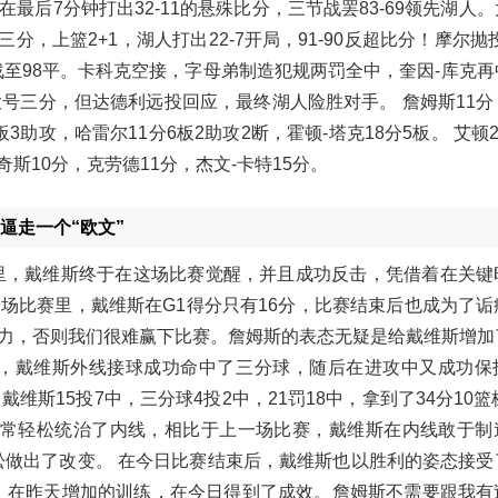
后7分钟打出32-11的悬殊比分，三节战罢83-69领先湖人
三分，上篮2+1，湖人打出22-7开局，91-90反超比分！摩尔抛
至98平。卡科克空接，字母弟制造犯规两罚全中，奎因-库克再
命中大号三分，但达德利远投回应，最终湖人险胜对手。 詹姆斯11
3助攻，哈雷尔11分6板2助攻2断，霍顿-塔克18分5板。 艾顿2
奇斯10分，克劳德11分，杰文-卡特15分。
逼走一个“欧文”
赛里，戴维斯终于在这场比赛觉醒，并且成功反击，凭借着在关键
场比赛里，戴维斯在G1得分只有16分，比赛结束后也成为了诟
力，否则我们很难赢下比赛。詹姆斯的表态无疑是给戴维斯增加
攻，戴维斯外线接球成功命中了三分球，随后在进攻中又成功保
斯15投7中，三分球4投2中，21罚18中，拿到了34分10篮
非常轻松统治了内线，相比于上一场比赛，戴维斯在内线敢于制
松做出了改变。 在今日比赛结束后，戴维斯也以胜利的姿态接受
，在昨天增加的训练，在今日得到了成效。詹姆斯不需要跟我有