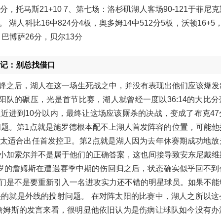
22分，托马斯21+10 7、第七场：洛杉矶湖人客场90-121于菲尼
人科比16中824分4板，奥多姆14中512分5板，沃顿16+5
9，巴博萨26分，贝尔13分
名记：别总找借口
锋之后，湖人在这一场生死战之中，并没有表现出他们应该爆发
队的碾压，光是首节比赛，湖人就曾经一度以36:14的大比分
近进到10分以内，最终让这场应该厮杀的决战，变成了布克47
问题。第1点就是施罗德根本配不上湖人首发阵容的位置，可能他
太适合出任首发控卫。第2点就是湖人因为去年休赛期成功地放
小加索尔并不是属于他们的正确答案，这也间接导致安东尼戴维
6岁的詹姆斯在遭遇赛季中期的伤回归之后，状态确实似乎回不到
们是不是要重新引入一名进攻实力还不错的明星球员。如果不能
的就是外线的投射问题。 在对阵太阳的比赛中，湖人之所以这
詹姆斯的发言来看，很明显他依旧认为是伤病让球队如今没有办