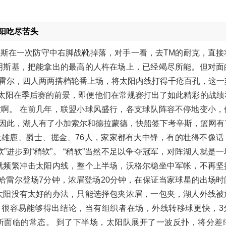
阳吃尽苦头
斯在一次防守中右脚战靴掉落，对手一看，去TM的耐克，直接
明斯基，把能拿出的最高的人杵在场上，已经竭尽所能。但对面
雷尔，四人两两搭档轮番上场，将太阳内线打得千疮百孔，这一
太看好太阳在季后赛的前景，即便他们在常规赛打出了如此精彩的战
啊。 在前几年，联盟小球风盛行，各支球队阵容不停地变小，
因此，湖人有了小加索尔和德拉蒙德，快船签下考辛斯，篮网有
雄鹿、爵士、掘金、76人，家家都有大中锋，有的壮得不像话
”进步到“稍软”。 “稍软”当然不足以争夺冠军，对阵湖人就是
就频繁冲击太阳内线，整个上半场，沃格尔稳坐中军帐，不再坚
哈雷尔登场7分钟，浓眉登场20分钟，在保证当家球星的出场时
太阳没有太好的办法，只能选择包夹浓眉，一包夹，湖人外线被
。很容易能够得出结论，当有组织者在场，外线转移球更快，3
面临的常态。 到了下半场，太阳队展开了一波反扑，将分差缩