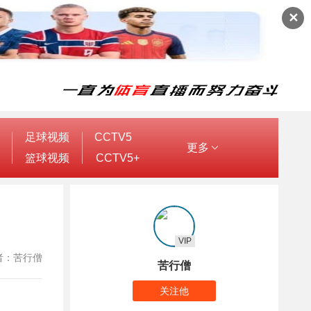
✕
足球视频
CCTV5
更多
篮球视频
CCTV5+
VIP
 作者：苦行僧
苦行僧
关注他