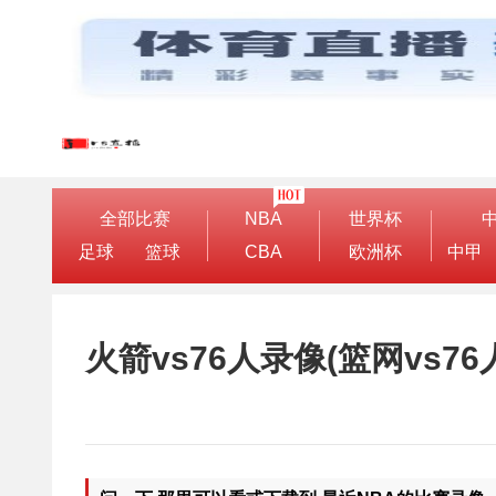
全部比赛
NBA
世界杯
足球
篮球
CBA
欧洲杯
中甲
火箭vs76人录像(篮网vs7