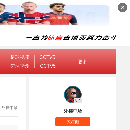
✕
足球视频
CCTV5
更多
篮球视频
CCTV5+
VIP
作者：外挂中场
外挂中场
关注他