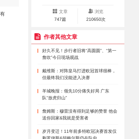
文章
浏览
都有
747篇
210650次
作者其他文章
好久不见！步行者旧将“高圆圆”、“第一
詹吹”今日现场观战
戴维斯：对阵皇马打进欧冠首球很棒，
但最终我们没能进入决赛
羊城晚报：领先10分痛失好局 广东
队“放虎归山”
詹姆斯：穆雷没有得到足够的赞誉 他会
送你回家&我就是受害者
岁月变迁！11年前多特欧冠决赛首发仅
剩罗伊斯&胡梅尔斯仍在队中