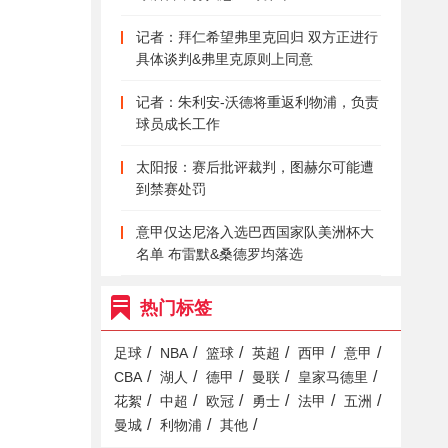
记者：拜仁希望弗里克回归 双方正进行
具体谈判&弗里克原则上同意
记者：朱利安-沃德将重返利物浦，负责
球员成长工作
太阳报：赛后批评裁判，图赫尔可能遭
到禁赛处罚
意甲仅达尼洛入选巴西国家队美洲杯大
名单 布雷默&桑德罗均落选
热门标签
/
/
/
/
/
/
足球
NBA
篮球
英超
西甲
意甲
/
/
/
/
/
CBA
湖人
德甲
曼联
皇家马德里
/
/
/
/
/
/
花絮
中超
欧冠
勇士
法甲
五洲
/
/
/
曼城
利物浦
其他