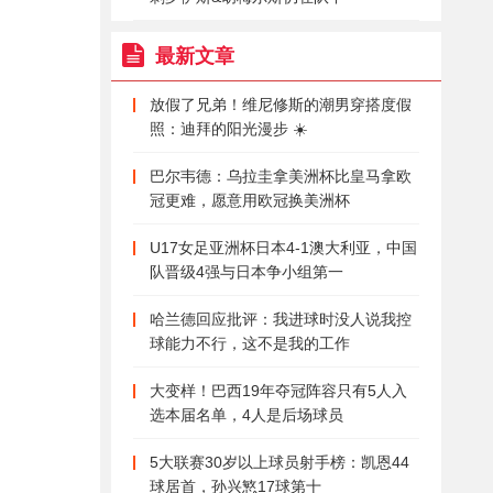
最新文章
放假了兄弟！维尼修斯的潮男穿搭度假
照：迪拜的阳光漫步 ☀️
巴尔韦德：乌拉圭拿美洲杯比皇马拿欧
冠更难，愿意用欧冠换美洲杯
U17女足亚洲杯日本4-1澳大利亚，中国
队晋级4强与日本争小组第一
哈兰德回应批评：我进球时没人说我控
球能力不行，这不是我的工作
大变样！巴西19年夺冠阵容只有5人入
选本届名单，4人是后场球员
5大联赛30岁以上球员射手榜：凯恩44
球居首，孙兴慜17球第十