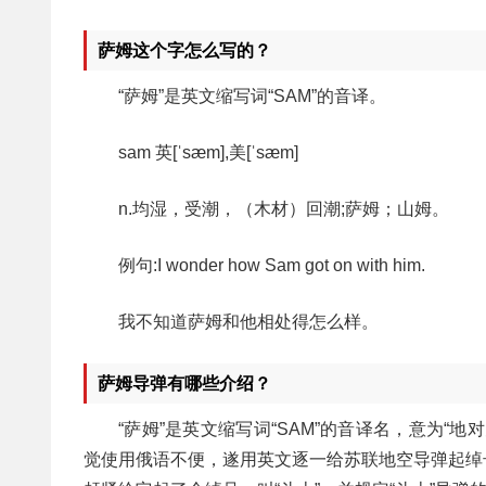
萨姆这个字怎么写的？
“萨姆”是英文缩写词“SAM”的音译。
sam 英[ˈsæm],美[ˈsæm]
n.均湿，受潮，（木材）回潮;萨姆；山姆。
例句:I wonder how Sam got on with him.
我不知道萨姆和他相处得怎么样。
萨姆导弹有哪些介绍？
“萨姆”是英文缩写词“SAM”的音译名，意为
觉使用俄语不便，遂用英文逐一给苏联地空导弹起绰