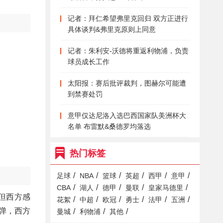
记者：拜仁希望弗里克回归 双方正进行
具体谈判&弗里克原则上同意
记者：朱利安-沃德将重返利物浦，负责
球员成长工作
太阳报：赛后批评裁判，图赫尔可能遭
到禁赛处罚
意甲仅达尼洛入选巴西国家队美洲杯大
名单 布雷默&桑德罗均落选
热门标签
/
/
/
/
/
/
足球
NBA
篮球
英超
西甲
意甲
/
/
/
/
/
CBA
湖人
德甲
曼联
皇家马德里
，但西方感
/
/
/
/
/
/
花絮
中超
欧冠
勇士
法甲
五洲
弹，西方
/
/
/
曼城
利物浦
其他