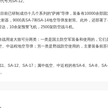
代号为SA-12。
前已研制成功十几个系列的“萨姆”导弹，装备有10000余部
器，9000具SA-7和SA-14地空导弹发射筒。此外，还部署
空雷达，10余架预警飞机，2500架防空战斗机。
作战用途大致可分两类：一类是国土防空军装备和使用的，它们是
都是中高空、中远程地空导弹；另一类是野战防空使用的，主要装备前
SA-12、SA-17；属中低空、中近程的有SA-6、SA-8、SA-9
6。