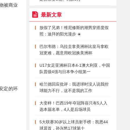
物被商业
最新文章
放假了兄弟！维尼修斯的潮男穿搭度假
照：迪拜的阳光漫步 ☀️
巴尔韦德：乌拉圭拿美洲杯比皇马拿欧
冠更难，愿意用欧冠换美洲杯
U17女足亚洲杯日本4-1澳大利亚，中国
队晋级4强与日本争小组第一
哈兰德回应批评：我进球时没人说我控
安定的环
球能力不行，这不是我的工作
大变样！巴西19年夺冠阵容只有5人入
选本届名单，4人是后场球员
5大联赛30岁以上球员射手榜：凯恩44
球居首，孙兴慜17球第十