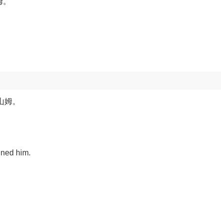
姆。
。
山姆。
nned him.