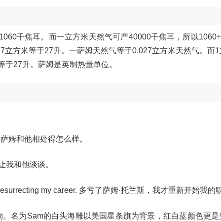
60千焦耳。而一立方米天然气可产40000千焦耳，所以1060÷4
.027立方米等于27升。一萨姆天然气等于0.027立方米天然气。而
萨姆等于27升。萨姆是英制热量单位。
m. 我不知道萨姆和他相处得怎么样。
萨姆在吗？让我和他谈谈。
hank for resurrecting my career. 多亏了萨姆·托兰斯，我才重新开始
祥物。名为Sam的白头海雕以美国星条旗为背景，红白蓝颜色更