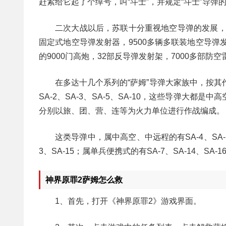
赶紧给它起了个绰号，叫“斗士”，并规定“斗士”导弹的
二次大战以后，苏联十分重视地空导弹的发展，目
固定式地空导弹发射器，9500多辆多联装地空导弹发射
的9000门高炮，32部反导弹发射架，7000多部防
在多达十几个系列的“萨姆”导弹大家族中，按其
SA-2、SA-3、SA-5、SA-10，这些导弹大
分别以旅、团、营、连等为火力单位进行作战编成。
这类导弹中，属中高空、中远程的有SA-4、SA-11、
3、SA-15；属单兵便携式的有SA-7、SA-14、SA-1
神界原罪2萨姆怎么救
1、首先，打开《神界原罪2》游戏界面。