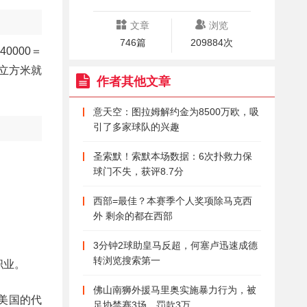
文章
浏览
746篇
209884次
0000＝
1立方米就
作者其他文章
意天空：图拉姆解约金为8500万欧，吸
引了多家球队的兴趣
圣索默！索默本场数据：6次扑救力保
球门不失，获评8.7分
西部=最佳？本赛季个人奖项除马克西
外 剩余的都在西部
3分钟2球助皇马反超，何塞卢迅速成德
转浏览搜索第一
我的职业。
佛山南狮外援马里奥实施暴力行为，被
是美国的代
足协禁赛3场、罚款3万