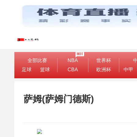
全部比赛
NBA
世界杯
足球
篮球
CBA
欧洲杯
中甲
萨姆(萨姆门德斯)