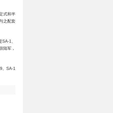
固定式和半
了与之配套
SA-1、
苏联陆军，
、SA-1