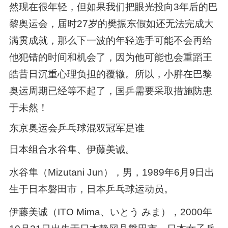
然现在很年轻，但如果我们把眼光投向3年后的巴
黎奥运会，届时27岁的樊振东假如还无法完成大
满贯成就，那么下一波的年轻选手可能不会再给
他犯错的时间和机会了，因为他可能也会重蹈王
皓昔日沉重心理负担的覆辙。所以，小胖在巴黎
奥运周期已经等不起了，国乒需要采取措施防患
于未然！
东京奥运会乒乓球混双冠军是谁
日本组合水谷隼、伊藤美诚。
水谷隼（Mizutani Jun），男，1989年6月9日出
生于日本磐田市，日本乒乓球运动员。
伊藤美诚（ITO Mima、いとう みま），2000年