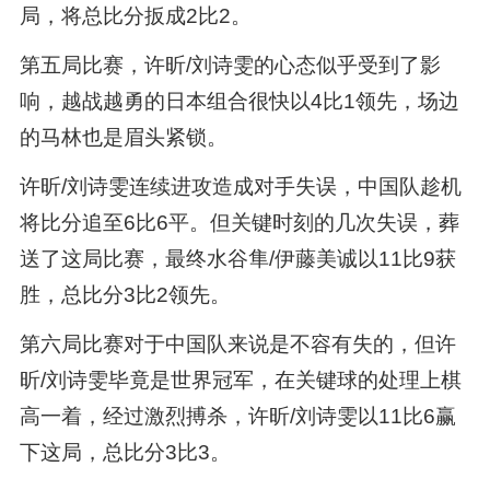
局，将总比分扳成2比2。
第五局比赛，许昕/刘诗雯的心态似乎受到了影
响，越战越勇的日本组合很快以4比1领先，场边
的马林也是眉头紧锁。
许昕/刘诗雯连续进攻造成对手失误，中国队趁机
将比分追至6比6平。但关键时刻的几次失误，葬
送了这局比赛，最终水谷隼/伊藤美诚以11比9获
胜，总比分3比2领先。
第六局比赛对于中国队来说是不容有失的，但许
昕/刘诗雯毕竟是世界冠军，在关键球的处理上棋
高一着，经过激烈搏杀，许昕/刘诗雯以11比6赢
下这局，总比分3比3。