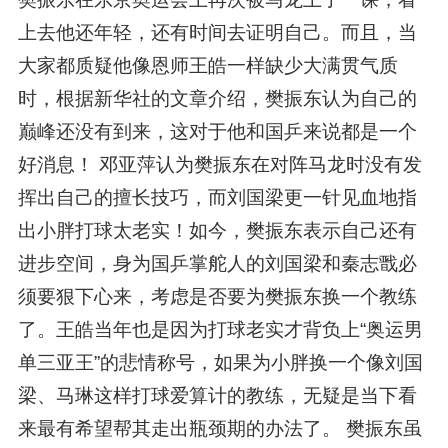
上去他还年轻，还有时间去证明自己。而且，当
大家都质疑他像恩师王皓一样缺少大满贯气质
时，根据新华社的文章介绍，樊振东认为自己的
巅峰还没有到来，这对于他和国乒来说都是一个
好消息！ 邓亚萍认为樊振东在对阵马龙时没有发
挥出自己的擅长技巧，而刘国梁更一针见血地指
出小胖打球太老实！如今，樊振东表示自己还有
进步空间，身为国乒掌舵人的刘国梁和秦志戬必
须要狠下心来，考虑是否要为樊振东换一个教练
了。王皓当年也是因为打球老实才背负上“奥运男
单三亚王”的悲情称号，如果为小胖换一个像刘国
梁、马琳这样打球爱算计的教练，无疑是当下看
来最有希望帮其走出瓶颈期的办法了。 樊振东虽