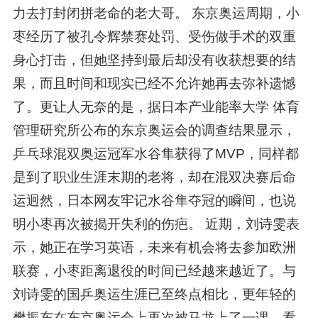
力去打封闭拼老命的老大哥。 东京奥运周期，小
枣经历了被孔令辉禁赛处罚、受伤做手术的双重
身心打击，但她坚持到最后却没有收获想要的结
果，而且时间和现实已经不允许她再去弥补遗憾
了。更让人无奈的是，据日本产业能率大学 体育
管理研究所公布的东京奥运会的调查结果显示，
乒乓球混双奥运冠军水谷隼获得了MVP，同样都
是到了职业生涯末期的老将，却在混双决赛后命
运迥然，日本网友牢记水谷隼夺冠的瞬间，也说
明小枣再次被揭开失利的伤疤。 近期，刘诗雯表
示，她正在学习英语，未来有机会将去参加欧洲
联赛，小枣距离退役的时间已经越来越近了。与
刘诗雯的国乒奥运生涯已至终点相比，更年轻的
樊振东在东京奥运会上再次被马龙上了一课，看