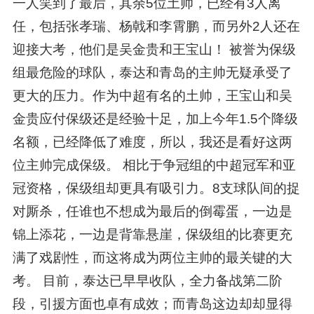
一人笑到了最后，其余5位土帅，已经有3人离
任，包括张孝瑞、杨戟和李霄鹏，而另外2人还在
迎接大考，他们是吴金贵和王宝山！ 被誉为保级
组最危险的球队，泰达和青岛的主帅无疑承受了
更大的压力。作为中超有名的土帅，王宝山和吴
金贵应付保级还是经验十足，加上今年1.5个降级
名额，已经降低了难度，所以，我还是看好这两
位主帅完成保级。 相比于争冠组的中超冠军和亚
冠资格，保级组却更具有吸引力。8支球队间的捉
对厮杀，任谁也不想成为最后的倒霉蛋，一边是
锦上添花，一边是背靠悬崖，保级组的比赛更充
满了戏剧性，而这将成为两位主帅的最关键的大
考。 目前，泰达已早早收队，全力备战第二阶
段，引援方面也卓有成效；而青岛这边却却显得