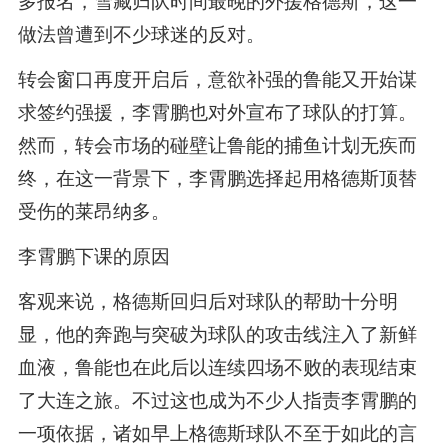
多报名，雪藏归队时间最晚的外援格德斯，这一
做法曾遭到不少球迷的反对。
转会窗口再度开启后，意欲补强的鲁能又开始谋
求签约强援，李霄鹏也对外宣布了球队的打算。
然而，转会市场的碰壁让鲁能的捕鱼计划无疾而
终，在这一背景下，李霄鹏选择起用格德斯顶替
受伤的莱昂纳多。
李霄鹏下课的原因
客观来说，格德斯回归后对球队的帮助十分明
显，他的奔跑与突破为球队的攻击线注入了新鲜
血液，鲁能也在此后以连续四场不败的表现结束
了大连之旅。不过这也成为不少人指责李霄鹏的
一项依据，诸如早上格德斯球队不至于如此的言