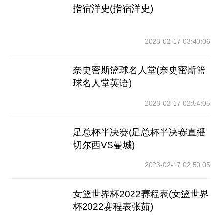
指宿洋史(指宿洋史)
2023-02-17 03:40:06
奈史密斯篮球名人堂(奈史密斯篮
球名人堂英语)
2023-02-17 02:54:05
足总杯半决赛(足总杯半决赛直播
切尔西VS曼城)
2023-02-17 02:50:05
女篮世界杯2022赛程表(女篮世界
杯2022赛程表张茹)