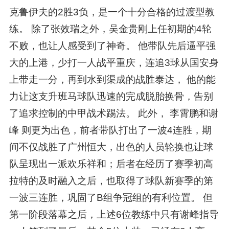
克鲁伊夫的2胜3负，是一个十分合格的过渡型教
练。 除了张效瑞之外，吴金贵刚上任初期的4轮
不败，也让人感受到了神奇。 他带队先后逼平强
大的上港，少打一人战平重庆，连追3球从国安身
上带走一分，再到水到渠成的战胜泰达， 他的能
力让这支升班马球队迅速的完成脱胎换骨，告别
了追求控制的中甲战术踢法。 此外， 李霄鹏和谢
峰 则更为出色，前者带队打出了一波4连胜，期
间不仅战胜了广州恒大，出色的人员轮换也让球
队呈现出一派欢乐祥和；后者在经历了赛季初高
拉特的及时融入之后，也取得了球队新赛季的第
一波三连胜，巩固了B组争冠组的有利位置。 但
第一阶段落幕之后，上述6位教练中只有谢峰指导