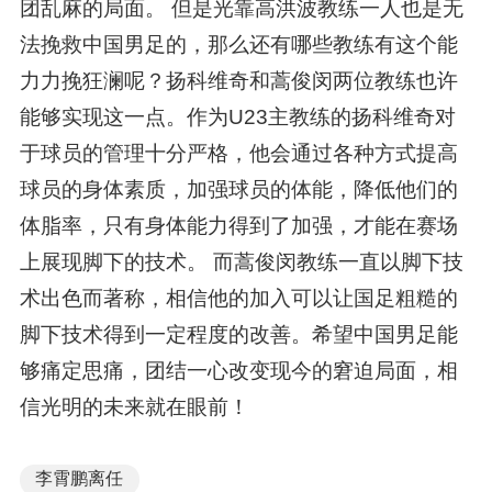
团乱麻的局面。 但是光靠高洪波教练一人也是无
法挽救中国男足的，那么还有哪些教练有这个能
力力挽狂澜呢？扬科维奇和蒿俊闵两位教练也许
能够实现这一点。作为U23主教练的扬科维奇对
于球员的管理十分严格，他会通过各种方式提高
球员的身体素质，加强球员的体能，降低他们的
体脂率，只有身体能力得到了加强，才能在赛场
上展现脚下的技术。 而蒿俊闵教练一直以脚下技
术出色而著称，相信他的加入可以让国足粗糙的
脚下技术得到一定程度的改善。希望中国男足能
够痛定思痛，团结一心改变现今的窘迫局面，相
信光明的未来就在眼前！
李霄鹏离任