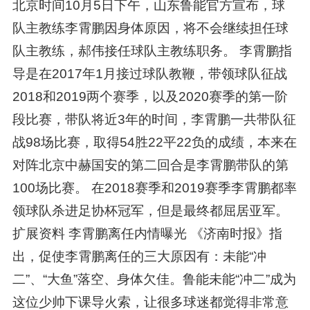
北京时间10月5日下午，山东鲁能官方宣布，球
队主教练李霄鹏因身体原因，将不会继续担任球
队主教练，郝伟接任球队主教练职务。 李霄鹏指
导是在2017年1月接过球队教鞭，带领球队征战
2018和2019两个赛季，以及2020赛季的第一阶
段比赛，带队将近3年的时间，李霄鹏一共带队征
战98场比赛，取得54胜22平22负的成绩，本来在
对阵北京中赫国安的第二回合是李霄鹏带队的第
100场比赛。 在2018赛季和2019赛季李霄鹏都率
领球队杀进足协杯冠军，但是最终都屈居亚军。
扩展资料 李霄鹏离任内情曝光 《济南时报》指
出，促使李霄鹏离任的三大原因有：未能“冲
二”、“大鱼”落空、身体欠佳。鲁能未能“冲二”成为
这位少帅下课导火索，让很多球迷都觉得非常意