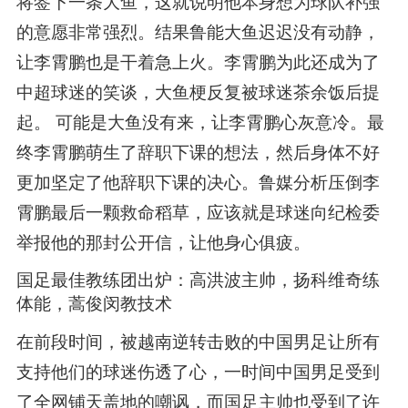
将签下一条大鱼，这就说明他本身想为球队补强
的意愿非常强烈。结果鲁能大鱼迟迟没有动静，
让李霄鹏也是干着急上火。李霄鹏为此还成为了
中超球迷的笑谈，大鱼梗反复被球迷茶余饭后提
起。 可能是大鱼没有来，让李霄鹏心灰意冷。最
终李霄鹏萌生了辞职下课的想法，然后身体不好
更加坚定了他辞职下课的决心。鲁媒分析压倒李
霄鹏最后一颗救命稻草，应该就是球迷向纪检委
举报他的那封公开信，让他身心俱疲。
国足最佳教练团出炉：高洪波主帅，扬科维奇练
体能，蒿俊闵教技术
在前段时间，被越南逆转击败的中国男足让所有
支持他们的球迷伤透了心，一时间中国男足受到
了全网铺天盖地的嘲讽，而国足主帅也受到了许