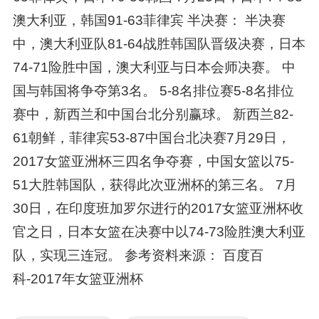
澳大利亚，韩国91-63菲律宾 半决赛： 半决赛
中，澳大利亚队81-64战胜韩国队晋级决赛，日本
74-71险胜中国，澳大利亚与日本会师决赛。 中
国与韩国将争夺第3名。 5-8名排位赛5-8名排位
赛中，新西兰和中国台北分别赢球。 新西兰82-
61朝鲜，菲律宾53-87中国台北决赛7月29日，
2017女篮亚洲杯三四名争夺赛，中国女篮以75-
51大胜韩国队，获得此次亚洲杯的第三名。 7月
30日，在印度班加罗尔进行的2017女篮亚洲杯收
官之日，日本女篮在决赛中以74-73险胜澳大利亚
队，实现三连冠。 参考资料来源： 百度百
科-2017年女篮亚洲杯