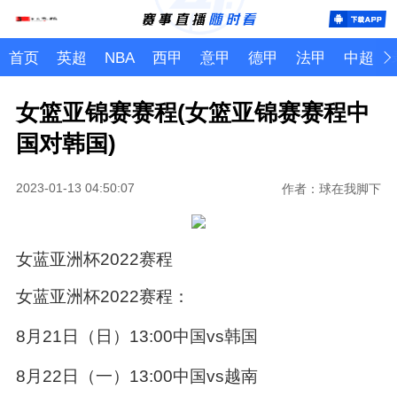
首页
英超
NBA
西甲
意甲
德甲
法甲
中超
女篮亚锦赛赛程(女篮亚锦赛赛程中
国对韩国)
2023-01-13 04:50:07
作者：球在我脚下
女蓝亚洲杯2022赛程
女蓝亚洲杯2022赛程：
8月21日（日）13:00中国vs韩国
8月22日（一）13:00中国vs越南