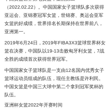
（2022.02.22）。中国国家女子篮球队多次获得
亚运会、亚锦赛冠军女篮，世锦赛、奥运会亚军
女篮的好成绩，世界排名长期保持在世界前八，
亚洲第一。
2019年6月24日，2019年FIBA3X3篮球世界杯女
篮在决赛，中国队以19-13击败匈牙利女篮，7战
全胜的成绩首次获得世界冠军。
中国国家女子篮球队是一支由12名国内优秀女子
篮球运动员组成的队伍，现任主教练是许利民。
中国女篮是中国三大球中第二个拿到冠军奖杯的
队伍。
亚洲杯女篮2022年开赛时间