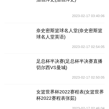
2023-02-17 03:40:06
奈史密斯篮球名人堂(奈史密斯篮
球名人堂英语)
2023-02-17 02:54:05
足总杯半决赛(足总杯半决赛直播
切尔西VS曼城)
2023-02-17 02:50:05
女篮世界杯2022赛程表(女篮世界
杯2022赛程表张茹)
2023-02-17 02:46:04