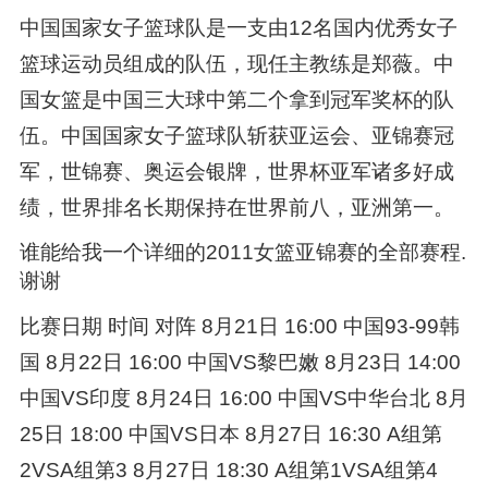
中国国家女子篮球队是一支由12名国内优秀女子
篮球运动员组成的队伍，现任主教练是郑薇。中
国女篮是中国三大球中第二个拿到冠军奖杯的队
伍。中国国家女子篮球队斩获亚运会、亚锦赛冠
军，世锦赛、奥运会银牌，世界杯亚军诸多好成
绩，世界排名长期保持在世界前八，亚洲第一。
谁能给我一个详细的2011女篮亚锦赛的全部赛程.
谢谢
比赛日期 时间 对阵 8月21日 16:00 中国93-99韩
国 8月22日 16:00 中国VS黎巴嫩 8月23日 14:00
中国VS印度 8月24日 16:00 中国VS中华台北 8月
25日 18:00 中国VS日本 8月27日 16:30 A组第
2VSA组第3 8月27日 18:30 A组第1VSA组第4