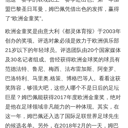
盟巴黎圣日耳曼，姆巴佩凭借出色的发挥，赢得
了“欧洲金童奖”。
欧洲金童奖是由意大利《都灵体育报》于2003年
创办的奖项。评选对象必须是效力于欧洲俱乐部
21岁以下的年轻球员。评选团队由20个国家媒体
及30名记者组成。曾经获得欧洲金球奖的球员有
范德法特、鲁尼、梅西、法布雷加斯、阿奎罗、
巴洛特利、马里奥.格策、博格巴等人。看看这获
奖阵容，够强大吧，这些人哪个不是日后的足坛
巨星？姆巴佩能获得2017年度欧洲金童奖，绝对
是他在足球领域非凡能力的一种体现。其实，在
这一年，姆巴佩还入选了国际足联世界足球先生
的候选名单。另外，在2018年2月的一天，姆巴