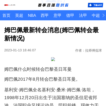
首页
英超
NBA
西甲
意甲
德甲
法甲
中超
姆巴佩最新转会消息(姆巴佩转会最
新情况)
2023-01-13 18:46:07
作者：拉师傅侃球
姆巴佩什么时候转会巴黎圣日耳曼
姆巴佩2017年8月转会巴黎圣日耳曼。
基利安·姆巴佩全名基利安·桑米·姆巴佩·洛坦，
1998年12月20日出生于法国塞纳的圣但尼省邦
迪，法国职业足球运动员，司职前锋，现效力于