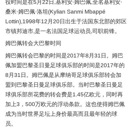
役时间是在5月22日,基利安·姆巴佩,全名基利安·
桑米·姆巴佩·洛坦(Kylian Sanmi Mbappé
Lottin),1998年12月20日出生于法国东北部的郊区
市镇邦迪市,是一名法国足球运动员,司职前锋。
姆巴佩转会大巴黎时间
姆巴佩转会巴黎的时间是2017年8月31日。姆巴
佩加盟巴黎圣日曼足球俱乐部的时间是2017年的
8月31日。姆巴佩是从摩纳哥足球俱乐部转会加
盟到巴黎圣日曼足球俱乐部。当时巴黎圣日曼足
球俱乐部所花费的转会费是1.45亿欧元，同时再
加上3，500万欧元的浮动条款。这也使得姆巴佩
成为当时世界足坛上身价最高而且最年轻的球
员。