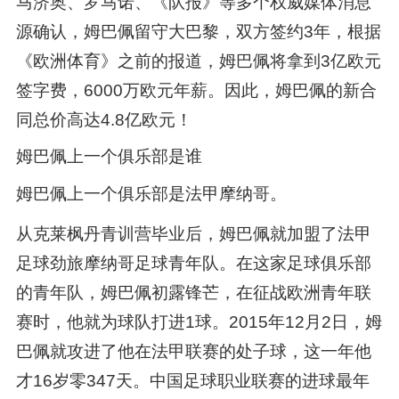
马济奥、罗马诺、《队报》等多个权威媒体消息
源确认，姆巴佩留守大巴黎，双方签约3年，根据
《欧洲体育》之前的报道，姆巴佩将拿到3亿欧元
签字费，6000万欧元年薪。因此，姆巴佩的新合
同总价高达4.8亿欧元！
姆巴佩上一个俱乐部是谁
姆巴佩上一个俱乐部是法甲摩纳哥。
从克莱枫丹青训营毕业后，姆巴佩就加盟了法甲
足球劲旅摩纳哥足球青年队。在这家足球俱乐部
的青年队，姆巴佩初露锋芒，在征战欧洲青年联
赛时，他就为球队打进1球。2015年12月2日，姆
巴佩就攻进了他在法甲联赛的处子球，这一年他
才16岁零347天。中国足球职业联赛的进球最年