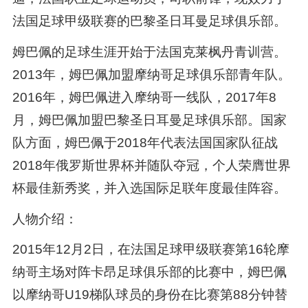
法国足球甲级联赛的巴黎圣日耳曼足球俱乐部。
姆巴佩的足球生涯开始于法国克莱枫丹青训营。
2013年，姆巴佩加盟摩纳哥足球俱乐部青年队。
2016年，姆巴佩进入摩纳哥一线队，2017年8
月，姆巴佩加盟巴黎圣日耳曼足球俱乐部。国家
队方面，姆巴佩于2018年代表法国国家队征战
2018年俄罗斯世界杯并随队夺冠，个人荣膺世界
杯最佳新秀奖，并入选国际足联年度最佳阵容。
人物介绍：
2015年12月2日，在法国足球甲级联赛第16轮摩
纳哥主场对阵卡昂足球俱乐部的比赛中，姆巴佩
以摩纳哥U19梯队球员的身份在比赛第88分钟替