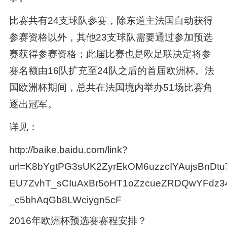
比赛共有24支球队参赛，除东道主法国自动获得
参赛资格以外，其他23支球队需要通过参加预选
赛获得参赛资格；此届比赛也是欧足联决定将参
赛名额由16队扩充至24队之后的首届欧洲杯。法
国欧洲杯期间，总共在法国境内举办51场比赛角
逐出冠军。
详见：
http://baike.baidu.com/link?
url=K8bYgtPG3sUK2ZyrEkOM6uzzcIYAujsBnD
EU7ZvhT_sCIuAxBr5oHT1oZzcueZRDQwYFdz3
_c5bhAqGb8LWciygn5cF
2016年欧洲杯预选赛赛程安排？