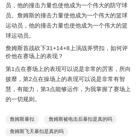
员，他的撞击力量也使他成为一个伟大的防守球
员。詹姆斯的撞击力量使他成为一个伟大的篮球
运动员，他的撞击力量也使他成为一个伟大的篮
球运动员。
詹姆斯首战砍下31+14+8上演战斧劈扣，如何评
价他在赛场上的表现？
第1点在赛场上的表现可以说是非常的厉害，所向
披靡，第2点在操场上的表现可以说是非常有智
慧，有能力，第3点能够运作，为我掌握了赛场上
的一切规则。
詹姆斯暴扣
詹姆斯被电击后暴扣是真的吗
詹姆斯飞天暴扣是真的吗