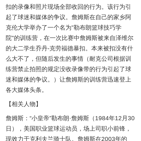
扣的录像和照片现场全部收回的行为。该行为引
起了球迷和媒体的争议。詹姆斯在自己的家乡阿
克伦大学举办了一个名为"勒布朗篮球技巧学
院"的训练营，在一次比赛中詹姆斯被来自泽维尔
的大二学生乔丹-克劳福德暴扣。本来被扣没有什
么大不了，但随后发生的事情（耐克公司根据训
练营禁止拍照的规定没收录像带的行为引起了球
迷和媒体的争议。）让詹姆斯的训练营迅速登上
各大媒体头条。
【相关人物】
詹姆斯：“小皇帝”勒布朗·詹姆斯（1984年12月30
日），美国职业篮球运动员，场上司职小前锋，
现效力于克利夫兰骑士队。詹姆斯在2003年的