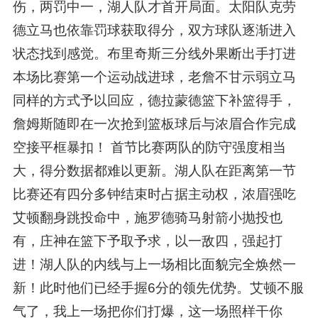
伤，两罚中一，湖人队才首开局面。太阳队克劳
德立马也依靠罚球获取得分，双方球队逐渐进入
状态找到感觉。布里奇斯三分线外果断出手打进
本场比赛第一个运动战进球，老詹不甘示弱立马
同样的方式予以回应，德拉蒙德篮下补篮得手，
詹姆斯随即在一次抢到篮板球后与浓眉合作完成
空接平框暴扣！ 首节比赛两队的防守强度相当
大，得分数据都难以更新。湖人队在距离第一节
比赛还有四分多钟结束时占据主动权，浓眉强吃
艾顿翻身跳投命中，施罗德骑马射箭小抛投也
有，庄神在篮下予取予求，以一敌四，强起打
进！湖人队的内线与上一场相比面貌完全焕然一
新！此时他们已经手握6分的领先优势。艾顿不服
气了，我上一场把你们打爆，这一场照样干你