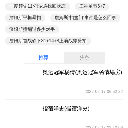
一度领先11分!浓眉找回状态
庄神单节6+7
詹姆斯平框暴扣
詹姆斯‘扣篮门’事件是怎么回事
詹姆斯撞翻过多少对手
詹姆斯首战砍下31+14+8上演战斧劈扣
推荐
头条
奥运冠军杨倩(奥运冠军杨倩塌房)
2023-02-17 06:52:22
指宿洋史(指宿洋史)
2023-02-17 03:40:06