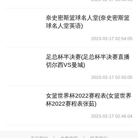
奈史密斯篮球名人堂(奈史密斯篮
球名人堂英语)
2023-02-17 02:54:05
足总杯半决赛(足总杯半决赛直播
切尔西VS曼城)
2023-02-17 02:50:05
女篮世界杯2022赛程表(女篮世界
杯2022赛程表张茹)
2023-02-17 02:46:04