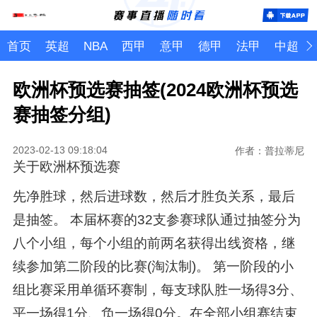
首页
英超
NBA
西甲
意甲
德甲
法甲
中超
欧洲杯预选赛抽签(2024欧洲杯预选
赛抽签分组)
2023-02-13 09:18:04
作者：普拉蒂尼
关于欧洲杯预选赛
先净胜球，然后进球数，然后才胜负关系，最后
是抽签。 本届杯赛的32支参赛球队通过抽签分为
八个小组，每个小组的前两名获得出线资格，继
续参加第二阶段的比赛(淘汰制)。 第一阶段的小
组比赛采用单循环赛制，每支球队胜一场得3分、
平一场得1分、负一场得0分。在全部小组赛结束