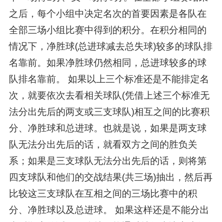
之后，每个小组中决定名次的首要因素是各队在
全部三场小组比赛中得到的积分。在积分相同的
情况下，净胜球(总进球减去总失球)较多的球队排
名靠前。如果净胜球仍然相同，总进球较多的球
队排名靠前。 如果以上三个标准还是不能排定名
次，就要依次去看相关球队(凭借上述三个标准无
法分出先后的两支或三支球队)相互之间的比赛积
分、净胜球和总进球。也就是说，如果是两支球
队无法分出先后的话，就看双方之间的胜负关
系；如果是三支球队无法分出先后的话，则将第
四支球队和他们的交战结果(共三场)抽出，然后再
比较这三支球队在互相之间的三场比赛中的积
分、净胜球以及总进球。 如果这样还是不能分出