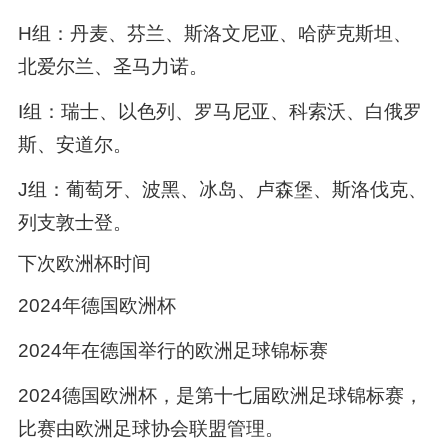
H组：丹麦、芬兰、斯洛文尼亚、哈萨克斯坦、
北爱尔兰、圣马力诺。
I组：瑞士、以色列、罗马尼亚、科索沃、白俄罗
斯、安道尔。
J组：葡萄牙、波黑、冰岛、卢森堡、斯洛伐克、
列支敦士登。
下次欧洲杯时间
2024年德国欧洲杯
2024年在德国举行的欧洲足球锦标赛
2024德国欧洲杯，是第十七届欧洲足球锦标赛，
比赛由欧洲足球协会联盟管理。