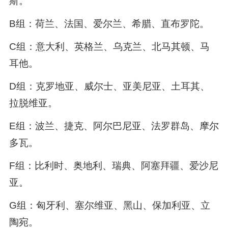
斯。
B组：荷兰、法国、爱尔兰、希腊、直布罗陀。
C组：意大利、英格兰、乌克兰、北马其顿、马
耳他。
D组：克罗地亚、威尔士、亚美尼亚、土耳其、
拉脱维亚。
E组：波兰、捷克、阿尔巴尼亚、法罗群岛、摩尔
多瓦。
F组：比利时、奥地利、瑞典、阿塞拜疆、爱沙尼
亚。
G组：匈牙利、塞尔维亚、黑山、保加利亚、立
陶宛。