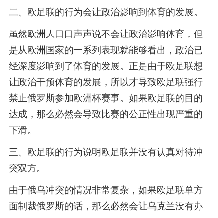
二、欧足联的行为会让政治影响到体育的发展。
虽然欧洲人口口声声说不会让政治影响体育，但
是从欧洲国家的一系列表现就能够看出，政治已
经深度影响到了体育的发展。正是由于欧足联想
让政治干预体育的发展，所以才导致欧足联强行
禁止俄罗斯参加欧洲杯赛事。如果欧足联的目的
达成，那么必然会导致比赛的公正性出现严重的
下滑。
三、欧足联的行为说明欧足联并没有认真对待冲
突双方。
由于俄乌冲突的情况非常复杂，如果欧足联单方
面制裁俄罗斯的话，那么必然会让乌克兰没有办