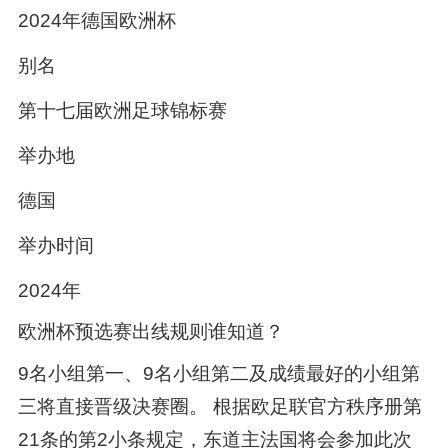
2024年德国欧洲杯
别名
第十七届欧洲足球锦标赛
举办地
德国
举办时间
2024年
欧洲杯预选赛出线规则谁知道？
9名小组第一、9名小组第二及成绩最好的小组第
三将直接晋级决赛圈。 根据欧足联官方秩序册第
21条的第2小条规定，东道主法国将会参加此次