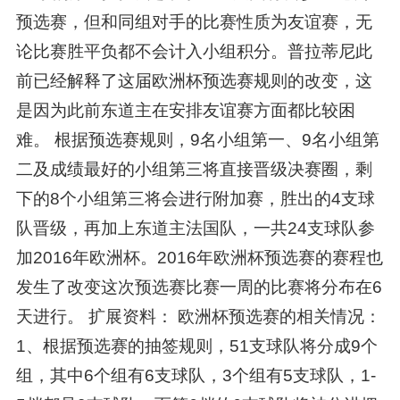
预选赛，但和同组对手的比赛性质为友谊赛，无
论比赛胜平负都不会计入小组积分。普拉蒂尼此
前已经解释了这届欧洲杯预选赛规则的改变，这
是因为此前东道主在安排友谊赛方面都比较困
难。 根据预选赛规则，9名小组第一、9名小组第
二及成绩最好的小组第三将直接晋级决赛圈，剩
下的8个小组第三将会进行附加赛，胜出的4支球
队晋级，再加上东道主法国队，一共24支球队参
加2016年欧洲杯。2016年欧洲杯预选赛的赛程也
发生了改变这次预选赛比赛一周的比赛将分布在6
天进行。 扩展资料： 欧洲杯预选赛的相关情况：
1、根据预选赛的抽签规则，51支球队将分成9个
组，其中6个组有6支球队，3个组有5支球队，1-