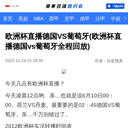
首页
英超
NBA
西甲
意甲
德甲
法甲
中超
欧洲杯直播德国VS葡萄牙(欧洲杯直
播德国vs葡萄牙全程回放)
2022-11-24 22:28:05
作者：扣篮视角
今天几点有欧洲杯直播？
今天凌晨12点哟、亲....也就是说6月10日00：
00。荷兰VS丹麦。最重要的是02：45德国VS葡
萄牙。亲....千万别错过了。
2012欧洲杯实况转播时间表