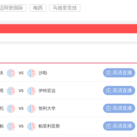
迈阿密国际
梅西
马德里竞技
vs
高清直播
夫
沙勒
vs
高清直播
塔
伊特宏达
vs
高清直播
托
智利大学
vs
高清直播
帕
帕里利亚斯