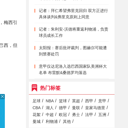
记者：拜仁希望弗里克回归 双方正进行
具体谈判&弗里克原则上同意
，梅西引
记者：朱利安-沃德将重返利物浦，负责
球员成长工作
了巴西，但
太阳报：赛后批评裁判，图赫尔可能遭
到禁赛处罚
意甲仅达尼洛入选巴西国家队美洲杯大
名单 布雷默&桑德罗均落选
热门标签
/
/
/
/
/
/
足球
NBA
篮球
英超
西甲
意甲
/
/
/
/
/
CBA
湖人
德甲
曼联
皇家马德里
/
/
/
/
/
/
花絮
中超
欧冠
勇士
法甲
五洲
/
/
/
曼城
利物浦
其他