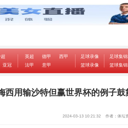
中超
英超
德甲
西甲
足球录像
足球集锦
亚冠
法甲
意甲
篮球录像
篮球集锦
梅西用输沙特但赢世界杯的例子鼓
2024-03-13 10:21:32 作者：