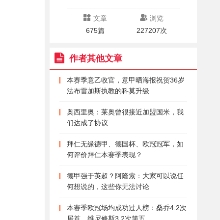
文章
浏览
675篇
227207次
作者其他文章
本赛季意乙收官，意甲晒海报祝贺36岁
法布雷加斯执教的科莫升级
奥西里奥：莱奥曾很接近加盟国米，我
们达成了协议
拜仁无缘德甲、德国杯、欧冠冠军，如
何评价拜仁本赛季表现？
德甲强于英超？阿隆索：大家可以说任
何想说的，这些你无法讨论
本赛季欧冠场均成功过人榜：桑乔4.2次
居首，维尼修斯3.2次第五