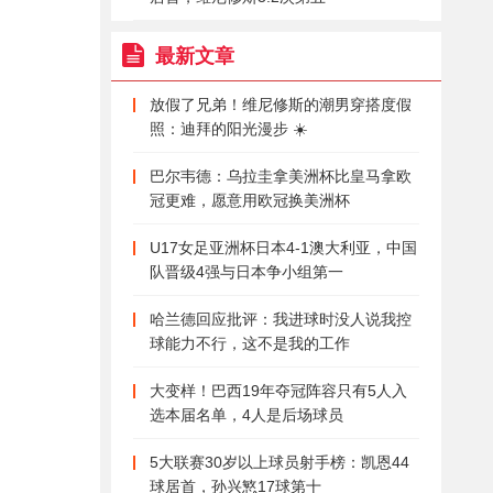
最新文章
放假了兄弟！维尼修斯的潮男穿搭度假
照：迪拜的阳光漫步 ☀️
巴尔韦德：乌拉圭拿美洲杯比皇马拿欧
冠更难，愿意用欧冠换美洲杯
U17女足亚洲杯日本4-1澳大利亚，中国
队晋级4强与日本争小组第一
哈兰德回应批评：我进球时没人说我控
球能力不行，这不是我的工作
大变样！巴西19年夺冠阵容只有5人入
选本届名单，4人是后场球员
5大联赛30岁以上球员射手榜：凯恩44
球居首，孙兴慜17球第十