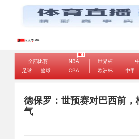
全部比赛
NBA
世界杯
足球
篮球
CBA
欧洲杯
中甲
德保罗：世预赛对巴西前，
气