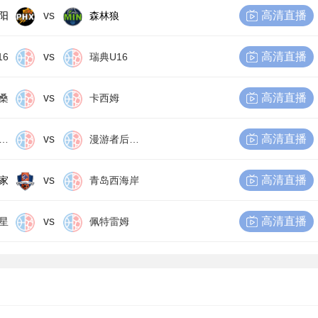
vs
高清直播
阳
森林狼
vs
高清直播
16
瑞典U16
vs
高清直播
桑
卡西姆
vs
高清直播
尔比恩后备队
漫游者后备队
vs
高清直播
家
青岛西海岸
vs
高清直播
星
佩特雷姆