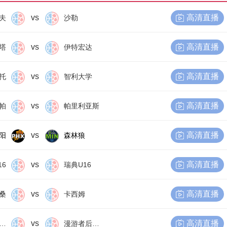
vs
高清直播
夫
沙勒
vs
高清直播
塔
伊特宏达
vs
高清直播
托
智利大学
vs
高清直播
帕
帕里利亚斯
vs
高清直播
阳
森林狼
vs
高清直播
16
瑞典U16
vs
高清直播
桑
卡西姆
vs
高清直播
尔比恩后备队
漫游者后备队