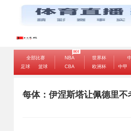
全部比赛
NBA
世界杯
足球
篮球
CBA
欧洲杯
中甲
每体：伊涅斯塔让佩德里不