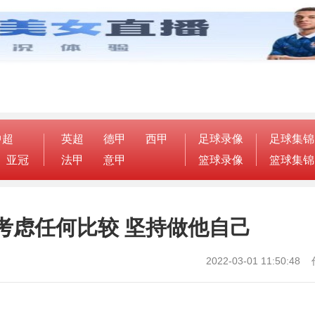
中超
英超
德甲
西甲
足球录像
足球集锦
亚冠
法甲
意甲
篮球录像
篮球集锦
考虑任何比较 坚持做他自己
2022-03-01 11:50: