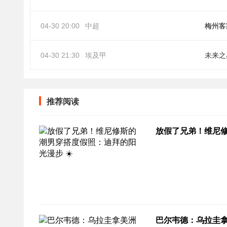
04-30 20:00
中超
梅州客
04-30 21:30
埃及甲
未来之
推荐阅读
放假了兄弟！维尼修
巴尔韦德：乌拉圭