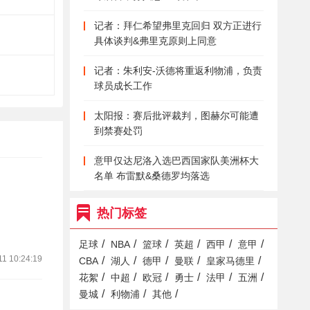
记者：拜仁希望弗里克回归 双方正进行
具体谈判&弗里克原则上同意
记者：朱利安-沃德将重返利物浦，负责
球员成长工作
太阳报：赛后批评裁判，图赫尔可能遭
到禁赛处罚
意甲仅达尼洛入选巴西国家队美洲杯大
名单 布雷默&桑德罗均落选
热门标签
/
/
/
/
/
/
足球
NBA
篮球
英超
西甲
意甲
11 10:24:19
/
/
/
/
/
CBA
湖人
德甲
曼联
皇家马德里
/
/
/
/
/
/
花絮
中超
欧冠
勇士
法甲
五洲
/
/
/
曼城
利物浦
其他