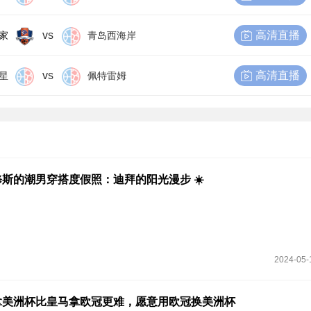
vs
高清直播
家
青岛西海岸
vs
高清直播
星
佩特雷姆
斯的潮男穿搭度假照：迪拜的阳光漫步 ☀️
2024-05-
拿美洲杯比皇马拿欧冠更难，愿意用欧冠换美洲杯