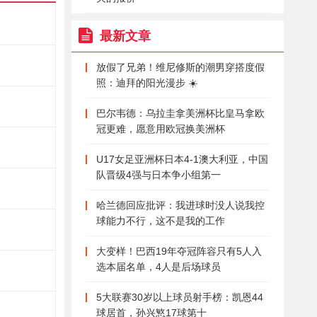
最新文章
放假了兄弟！维尼修斯的潮男穿搭度假
照：迪拜的阳光漫步 ☀️
巴尔韦德：乌拉圭拿美洲杯比皇马拿欧
冠更难，愿意用欧冠换美洲杯
U17女足亚洲杯日本4-1澳大利亚，中国
队晋级4强与日本争小组第一
哈兰德回应批评：我进球时没人说我控
球能力不行，这不是我的工作
大变样！巴西19年夺冠阵容只有5人入
选本届名单，4人是后场球员
5大联赛30岁以上球员射手榜：凯恩44
球居首，孙兴慜17球第十