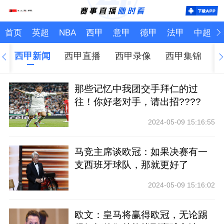
首页
英超
NBA
西甲
意甲
德甲
法甲
中超
西甲新闻
西甲直播
西甲录像
西甲集锦
那些记忆中我团交手拜仁的过
往！你好老对手，请出招????
2024-05-09 15:16:55
马竞主席谈欧冠：如果决赛有一
支西班牙球队，那就更好了
2024-05-09 15:16:02
欧文：皇马将赢得欧冠，无论踢