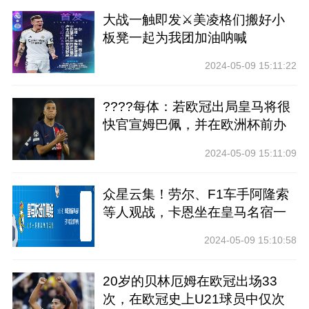
大战一触即发⚔️美凌格们搬好小
板凳一起为我团加油呐喊
2024-05-09 15:11:22
????每体：若欧冠出局皇马将很
快官宣姆巴佩，并在欧洲杯前办
亮相仪式
2024-05-09 15:11:09
众星云集！劳尔、F1车手阿隆索
等人观战，卡恩坐在皇马名宿一
边
2024-05-09 15:10:58
20岁的贝林厄姆在欧冠出场33
次，在欧冠史上U21球员中仅次