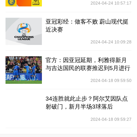
2024-04-24 10:57:17
亚冠彩经：做客不败 蔚山现代挺
近决赛
2024-04-24 10:09:28
官方：因亚冠延期，利雅得新月
与吉达国民的联赛推迟到5月进行
2024-04-18 09:59:50
34连胜就此止步？阿尔艾因队点
射破门，新月半场3球落后
2024-04-18 09:59:27