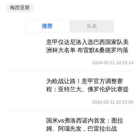
梅西亚斯
推荐
头条
意甲仅达尼洛入选巴西国家队美
洲杯大名单 布雷默&桑德罗均落
选
2024-05-11 10:23:14
为欧战让路！意甲官方调整赛
程：亚特兰大、佛罗伦萨比赛提
前
2024-05-11 10:23:00
国米vs弗洛西诺内首发：图拉
姆、阿瑙先发，巴雷拉出战