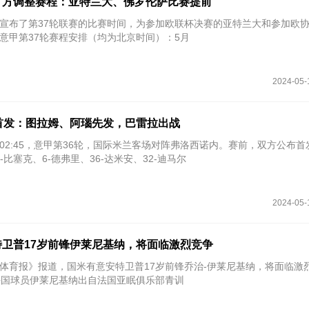
官方调整赛程：亚特兰大、佛罗伦萨比赛提前
官方宣布了第37轮联赛的比赛时间，为参加欧联杯决赛的亚特兰大和参加欧
意甲第37轮赛程安排（均为北京时间）：5月
2024-05-
首发：图拉姆、阿瑙先发，巴雷拉出战
间02:45，意甲第36轮，国际米兰客场对阵弗洛西诺内。赛前，双方公布
-比塞克、6-德弗里、36-达米安、32-迪马尔
2024-05-
卫普17岁前锋伊莱尼基纳，将面临激烈竞争
米兰体育报》报道，国米有意安特卫普17岁前锋乔治-伊莱尼基纳，将面临激
法国球员伊莱尼基纳出自法国亚眠俱乐部青训