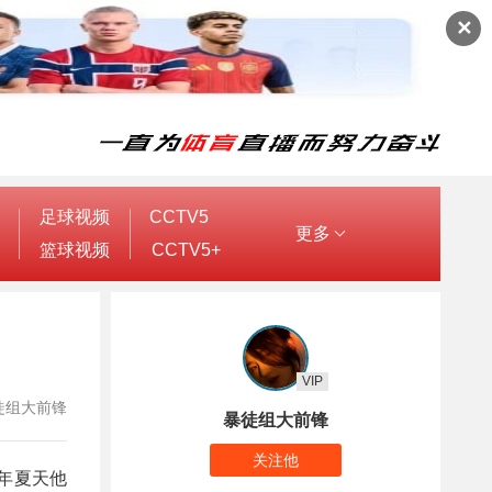
✕
足球视频
CCTV5
更多
篮球视频
CCTV5+
VIP
：暴徒组大前锋
暴徒组大前锋
关注他
今年夏天他