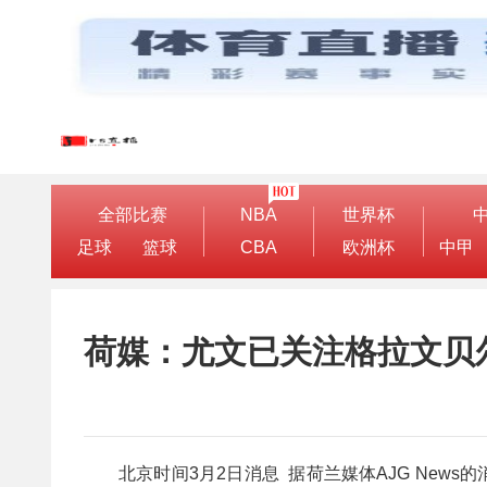
全部比赛
NBA
世界杯
足球
篮球
CBA
欧洲杯
中甲
荷媒：尤文已关注格拉文贝
北京时间3月2日消息 据荷兰媒体AJG Ne