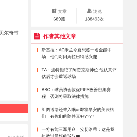
文章
浏览
689篇
188493次
文贝尔奇带
作者其他文章
。
斯基拉：AC米兰今夏想签一名全能中
场，他们对阿姆拉巴特感兴趣
TA：波特拒绝了阿贾克斯帅位 他认真评
估后才会重返球场
BBC：球员协会敦促FIFA改善密集赛
程，否则将采取法律措施
组图送给还未入眠or即将早安的美凌格
们，有你们的陪伴真好????
一将有能三军用命！安切洛蒂：这是我
执教过最好的球队❤️