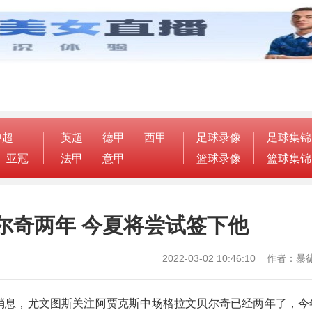
中超
英超
德甲
西甲
足球录像
足球集锦
亚冠
法甲
意甲
篮球录像
篮球集锦
尔奇两年 今夏将尝试签下他
2022-03-02 10:46:10 作者
ws的消息，尤文图斯关注阿贾克斯中场格拉文贝尔奇已经两年了，