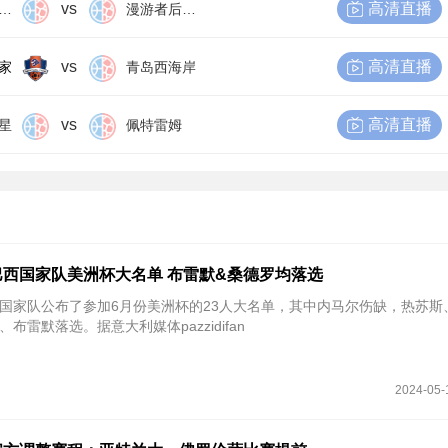
vs
高清直播
尔比恩后备队
漫游者后备队
vs
高清直播
家
青岛西海岸
vs
高清直播
星
佩特雷姆
西国家队美洲杯大名单 布雷默&桑德罗均落选
巴西国家队公布了参加6月份美洲杯的23人大名单，其中内马尔伤缺，热苏斯
雷默落选。据意大利媒体pazzidifan
2024-05-