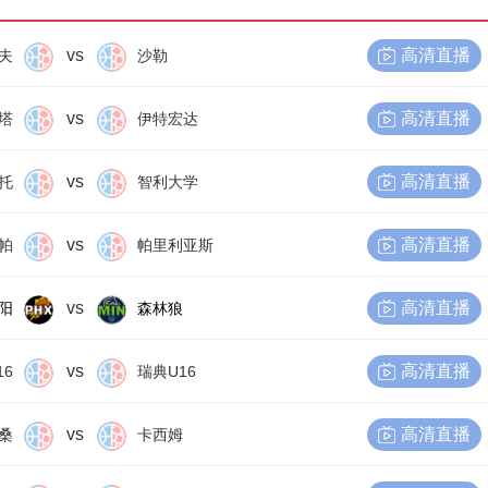
vs
高清直播
夫
沙勒
vs
高清直播
塔
伊特宏达
vs
高清直播
托
智利大学
vs
高清直播
帕
帕里利亚斯
vs
高清直播
阳
森林狼
vs
高清直播
16
瑞典U16
vs
高清直播
桑
卡西姆