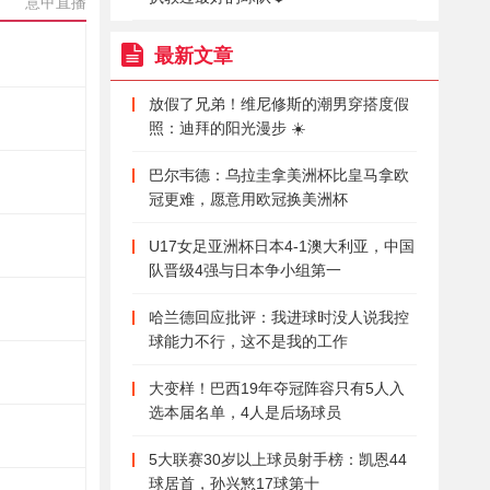
意甲直播
最新文章
放假了兄弟！维尼修斯的潮男穿搭度假
照：迪拜的阳光漫步 ☀️
巴尔韦德：乌拉圭拿美洲杯比皇马拿欧
冠更难，愿意用欧冠换美洲杯
U17女足亚洲杯日本4-1澳大利亚，中国
队晋级4强与日本争小组第一
哈兰德回应批评：我进球时没人说我控
球能力不行，这不是我的工作
大变样！巴西19年夺冠阵容只有5人入
选本届名单，4人是后场球员
5大联赛30岁以上球员射手榜：凯恩44
球居首，孙兴慜17球第十