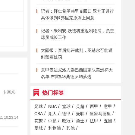
记者：拜仁希望弗里克回归 双方正进行
具体谈判&弗里克原则上同意
记者：朱利安-沃德将重返利物浦，负责
球员成长工作
太阳报：赛后批评裁判，图赫尔可能遭
到禁赛处罚
意甲仅达尼洛入选巴西国家队美洲杯大
名单 布雷默&桑德罗均落选
、卡塞米
热门标签
/
/
/
/
/
/
足球
NBA
篮球
英超
西甲
意甲
/
/
/
/
/
CBA
湖人
德甲
曼联
皇家马德里
11 10:23:14
/
/
/
/
/
/
花絮
中超
欧冠
勇士
法甲
五洲
/
/
/
曼城
利物浦
其他