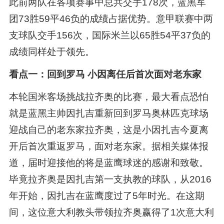
此前两队在各项赛事中总共交手178次，蓝黑军
团73胜59平46负的成绩占据优势。意甲联赛中两
支球队交手156次，国际米兰以65胜54平37负的
成绩同样处于领先。
看点一：回到罗马 小因离任后首次面对老东家
本轮国米客场挑战拉齐奥的比赛，最大看点恐怕
就是蓝黑主帅因扎吉重新回到罗马奥林匹克球场
迎战自己的老东家拉齐奥，这是小因扎吉今夏离
开后首次重返罗马，面对老东家。据相关媒体报
道，届时迎接他的将是蓝鹰球迷的感谢和致敬。
毕竟拉齐奥是因扎吉第一支执教的球队，从2016
年开始，因扎吉在蓝鹰度过了5年时光。在这期
间，这位意大利教头带领拉齐奥赢得了1次意大利