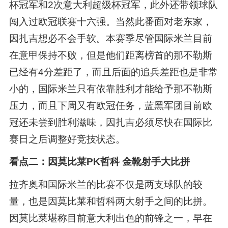
杯冠军和2次意大利超级杯冠军，此外还带领球队
闯入过欧冠联赛十六强。当然此番面对老东家，
因扎吉想必不会手软。本赛季尽管国际米兰目前
在意甲保持不败，但是他们距离榜首的那不勒斯
已经有4分差距了，而且后面的追兵差距也是非常
小的，国际米兰只有依靠胜利才能给予那不勒斯
压力，而且下周又有欧冠任务，蓝黑军团目前欧
冠还未尝到胜利滋味，因扎吉必须尽快在国际比
赛日之后调整好竞技状态。
看点二：因莫比莱PK哲科 金靴射手大比拼
拉齐奥和国际米兰的比赛不仅是两支球队的较
量，也是因莫比莱和哲科两大射手之间的比拼。
因莫比莱堪称目前意大利出色的前锋之一，早在