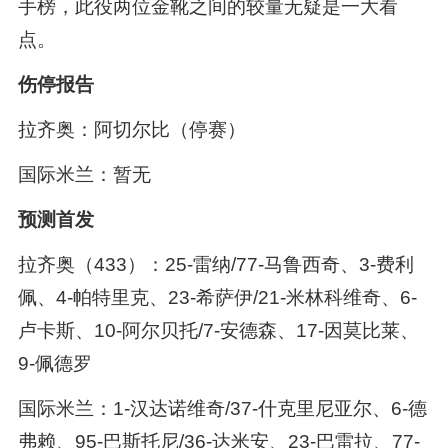
手榜，此役两位金靴之间的较量无疑是一大看
点。
伤停报告
拉齐奥：阿切尔比（停赛）
国际米兰：暂无
预测首发
拉齐奥（433）：25-雷纳/77-马鲁西奇、3-费利
佩、4-帕特里克、23-希萨伊/21-米林科维奇、6-
卢卡斯、10-阿尔贝托/7-安德森、17-因莫比莱、
9-佩德罗
国际米兰：1-汉达诺维奇/37-什克里尼亚尔、6-德
弗赖、95-巴斯托尼/36-达米安、23-巴雷拉、77-