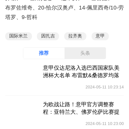
布罗佐维奇、20-恰尔汉奥卢、14-佩里西奇/10-劳
塔罗、9-哲科
国际米兰
因扎吉
拉齐奥
意甲
推荐
头条
意甲仅达尼洛入选巴西国家队美
洲杯大名单 布雷默&桑德罗均落
选
2024-05-11 10:23:14
为欧战让路！意甲官方调整赛
程：亚特兰大、佛罗伦萨比赛提
前
2024-05-11 10:23:00