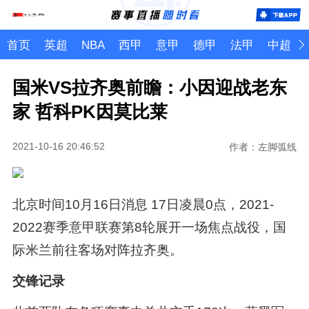
首页
英超
NBA
西甲
意甲
德甲
法甲
中超
国米VS拉齐奥前瞻：小因迎战老东
家 哲科PK因莫比莱
2021-10-16 20:46:52
作者：左脚弧线
北京时间10月16日消息 17日凌晨0点，2021-
2022赛季意甲联赛第8轮展开一场焦点战役，国
际米兰前往客场对阵拉齐奥。
交锋记录