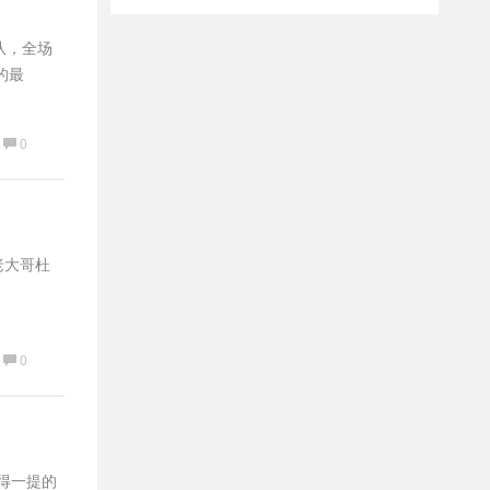
队，全场
的最
0
老大哥杜
0
得一提的