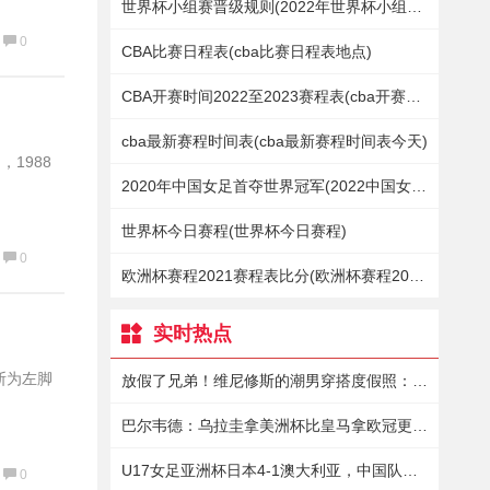
世界杯小组赛晋级规则(2022年世界杯小组赛赛程表)
0
CBA比赛日程表(cba比赛日程表地点)
CBA开赛时间2022至2023赛程表(cba开赛时间2021至2022赛程表)
cba最新赛程时间表(cba最新赛程时间表今天)
，1988
2020年中国女足首夺世界冠军(2022中国女足世界杯决赛)
世界杯今日赛程(世界杯今日赛程)
0
欧洲杯赛程2021赛程表比分(欧洲杯赛程2021赛程表比分更新版)
实时热点
诊断为左脚
放假了兄弟！维尼修斯的潮男穿搭度假照：迪拜的阳光漫步 ☀️
巴尔韦德：乌拉圭拿美洲杯比皇马拿欧冠更难，愿意用欧冠换美洲杯
U17女足亚洲杯日本4-1澳大利亚，中国队晋级4强与日本争小组第一
0