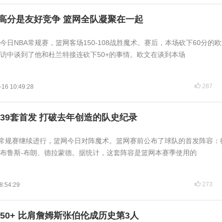
砍高分是友好竞争 篮网全队凝聚在一起
 今日NBA常规赛，篮网客场150-108战胜魔术。赛后，本场砍下60分的
访中谈到了他和杜兰特接连砍下50+的事情。欧文在谈到本场
287
-16 10:49:28
39套首发 打破去年创造的队史纪录
BA常规赛继续进行，篮网今日对阵魔术。篮网赛前公布了球队的首发阵容：
布鲁斯-布朗、德拉蒙德。据统计，这套阵容是篮网本赛季使用的
273
8:54:29
50+ 比肩詹姆斯张伯伦成历史第3人