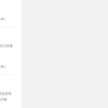
0
星杜兰特赛
0
暴走的情
分5板