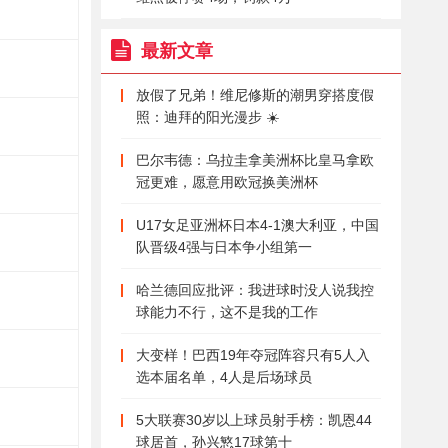
最新文章
放假了兄弟！维尼修斯的潮男穿搭度假
照：迪拜的阳光漫步 ☀️
巴尔韦德：乌拉圭拿美洲杯比皇马拿欧
冠更难，愿意用欧冠换美洲杯
U17女足亚洲杯日本4-1澳大利亚，中国
队晋级4强与日本争小组第一
哈兰德回应批评：我进球时没人说我控
球能力不行，这不是我的工作
大变样！巴西19年夺冠阵容只有5人入
选本届名单，4人是后场球员
5大联赛30岁以上球员射手榜：凯恩44
球居首，孙兴慜17球第十