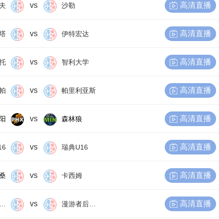
vs
高清直播
夫
沙勒
vs
高清直播
塔
伊特宏达
vs
高清直播
托
智利大学
vs
高清直播
帕
帕里利亚斯
vs
高清直播
阳
森林狼
vs
高清直播
16
瑞典U16
vs
高清直播
桑
卡西姆
vs
高清直播
尔比恩后备队
漫游者后备队