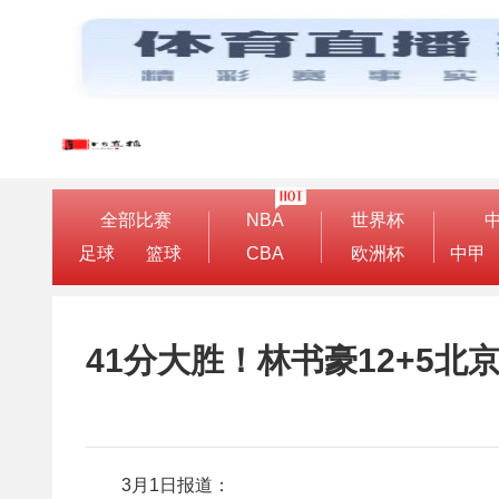
全部比赛
NBA
世界杯
足球
篮球
CBA
欧洲杯
中甲
41分大胜！林书豪12+5北京
3月1日报道：