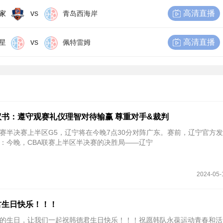
vs
高清直播
家
青岛西海岸
vs
高清直播
星
佩特雷姆
书：遵守观赛礼仪理智对待输赢 尊重对手&裁判
季后赛半决赛上半区G5，辽宁将在今晚7点30分对阵广东。赛前，辽宁官方
：今晚，CBA联赛上半区半决赛的决胜局——辽宁
2024-05-
君生日快乐！！！
的生日，让我们一起祝韩德君生日快乐！！！祝愿韩队永葆运动青春和活