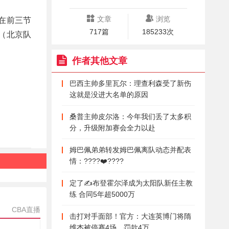
文章
浏览
在前三节
717篇
185233次
5（北京队
作者其他文章
巴西主帅多里瓦尔：理查利森受了新伤
这就是没进大名单的原因
桑普主帅皮尔洛：今年我们丢了太多积
分，升级附加赛会全力以赴
姆巴佩弟弟转发姆巴佩离队动态并配表
情：????❤️????
定了✍️布登霍尔泽成为太阳队新任主教
练 合同5年超5000万
CBA直播
击打对手面部！官方：大连英博门将隋
维杰被停赛4场，罚款4万