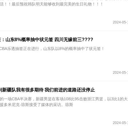
活！！最后预祝韩队明天能够收到最完美的生日礼物！！！
2024-05-
抽签：山东8%概率抽中状元签 四川无缘前三????
24年CBA乐透抽签正在进行，山东队以8%的概率抽中了状元签！
2024-05-
到新疆队我有很多期待 我们前进的道路还没停止
束的一场CBA半决赛，新疆男篮在客场108比95击败浙江男篮，以3比1的
援多米尼克-琼斯接受了媒体的采访。琼斯
2024-05-