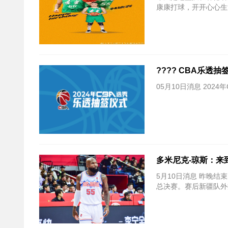
康康打球，开开心心生
???? CBA乐透
05月10日消息 20
多米尼克-琼斯：来
5月10日消息 昨晚结
总决赛。赛后新疆队外