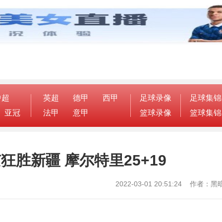
中超
英超
德甲
西甲
足球录像
足球集锦
亚冠
法甲
意甲
篮球录像
篮球集锦
狂胜新疆 摩尔特里25+19
2022-03-01 20:51:24 作者