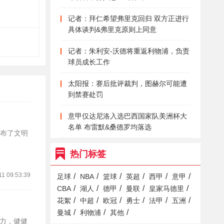
记者：拜仁希望弗里克回归 双方正进行
具体谈判&弗里克原则上同意
记者：朱利安-沃德将重返利物浦，负责
球员成长工作
太阳报：赛后批评裁判，图赫尔可能遭
到禁赛处罚
意甲仅达尼洛入选巴西国家队美洲杯大
名单 布雷默&桑德罗均落选
发布了文明
热门标签
11 09:53:39
/
/
/
/
/
/
足球
NBA
篮球
英超
西甲
意甲
/
/
/
/
/
CBA
湖人
德甲
曼联
皇家马德里
/
/
/
/
/
/
花絮
中超
欧冠
勇士
法甲
五洲
/
/
/
曼城
利物浦
其他
力，健健