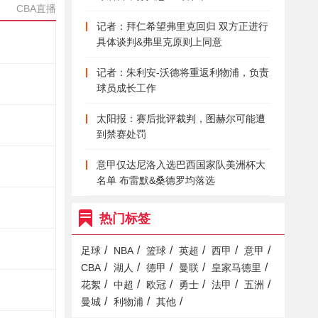
CBA直播
记者：拜仁希望弗里克回归 双方正进行
具体谈判&弗里克原则上同意
记者：朱利安-沃德将重返利物浦，负责
球员成长工作
太阳报：赛后批评裁判，图赫尔可能遭
到禁赛处罚
意甲仅达尼洛入选巴西国家队美洲杯大
名单 布雷默&桑德罗均落选
热门标签
/
/
/
/
/
/
足球
NBA
篮球
英超
西甲
意甲
/
/
/
/
/
CBA
湖人
德甲
曼联
皇家马德里
/
/
/
/
/
/
花絮
中超
欧冠
勇士
法甲
五洲
/
/
/
曼城
利物浦
其他