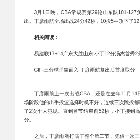
3月1日晚，CBA常规赛第29轮山东队101-
出。丁彦雨航全场出战24分42秒，10投5中攻下了1
相关阅读：
易建联17+14广东大胜山东 小丁12分汤杰首秀2
GIF-三分球弹筐而入 丁彦雨航复出后首度取分
丁彦雨航上一次出战CBA，还是在去年11月
场阶段他的出手投篮选择时机不好，连续三次跳投都
了2次个人犯规。直到首节结束前52秒，小丁接到
分。
之后，丁彦雨航打满了整个第二节，凭借一次三