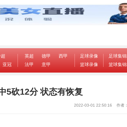
中超
英超
德甲
西甲
足球录像
足球集锦
亚冠
法甲
意甲
篮球录像
篮球集锦
中5砍12分 状态有恢复
2022-03-01 22:50:16 