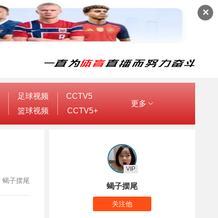
✕
足球视频
CCTV5
更多
篮球视频
CCTV5+
VIP
作者：蝎子摆尾
蝎子摆尾
关注他