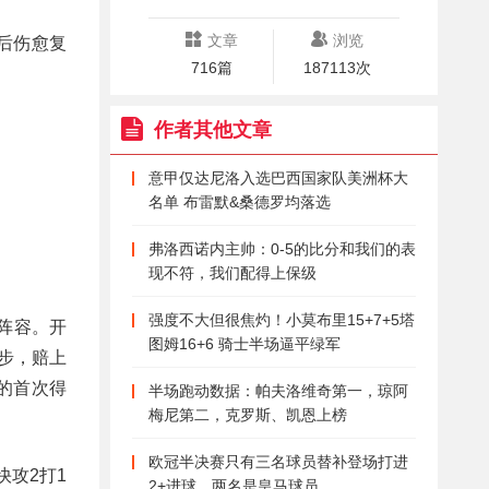
文章
浏览
月后伤愈复
716篇
187113次
作者其他文章
意甲仅达尼洛入选巴西国家队美洲杯大
名单 布雷默&桑德罗均落选
弗洛西诺内主帅：0-5的比分和我们的表
现不符，我们配得上保级
强度不大但很焦灼！小莫布里15+7+5塔
阵容。开
图姆16+6 骑士半场逼平绿军
步，赔上
的首次得
半场跑动数据：帕夫洛维奇第一，琼阿
梅尼第二，克罗斯、凯恩上榜
欧冠半决赛只有三名球员替补登场打进
攻2打1
2+进球，两名是皇马球员