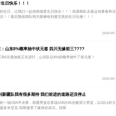
君生日快乐！！！
的生日，让我们一起祝韩德君生日快乐！！！祝愿韩队永葆运动青春和活
活！！最后预祝韩队明天能够收到最完美的生日礼物！！！
2024-05-
抽签：山东8%概率抽中状元签 四川无缘前三????
24年CBA乐透抽签正在进行，山东队以8%的概率抽中了状元签！
2024-05-
到新疆队我有很多期待 我们前进的道路还没停止
束的一场CBA半决赛，新疆男篮在客场108比95击败浙江男篮，以3比1的
援多米尼克-琼斯接受了媒体的采访。琼斯