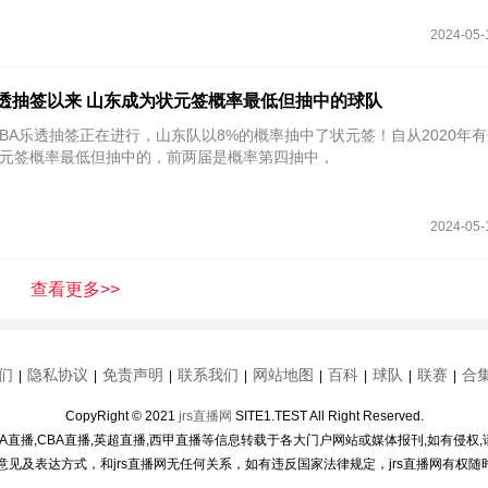
2024-05-
A乐透抽签以来 山东成为状元签概率最低但抽中的球队
4年CBA乐透抽签正在进行，山东队以8%的概率抽中了状元签！自从2020年有
元签概率最低但抽中的，前两届是概率第四抽中，
2024-05-
查看更多>>
们
隐私协议
免责声明
联系我们
网站地图
百科
球队
联赛
合
|
|
|
|
|
|
|
|
CopyRight © 2021
jrs直播网
SITE1.TEST All Right Reserved.
BA直播,CBA直播,英超直播,西甲直播等信息转载于各大门户网站或媒体报刊,如有侵权,
人意见及表达方式，和jrs直播网无任何关系，如有违反国家法律规定，jrs直播网有权