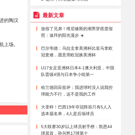
最新文章
进的陶汉
放假了兄弟！维尼修斯的潮男穿搭度假
照：迪拜的阳光漫步 ☀️
航上场。
巴尔韦德：乌拉圭拿美洲杯比皇马拿欧
冠更难，愿意用欧冠换美洲杯
U17女足亚洲杯日本4-1澳大利亚，中国
队晋级4强与日本争小组第一
哈兰德回应批评：我进球时没人说我控
球能力不行，这不是我的工作
大变样！巴西19年夺冠阵容只有5人入
选本届名单，4人是后场球员
5大联赛30岁以上球员射手榜：凯恩44
球居首，孙兴慜17球第十