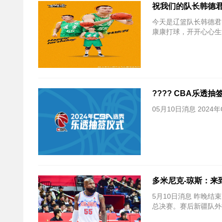
祝我们的队长韩德
今天是辽篮队长韩德君
康康打球，开开心心生
???? CBA乐透
05月10日消息 20
多米尼克-琼斯：来
5月10日消息 昨晚结
总决赛。赛后新疆队外