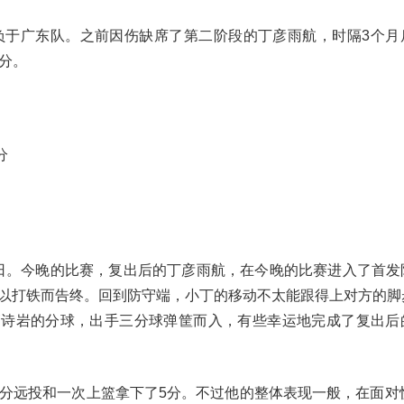
127负于广东队。之前因伤缺席了第二阶段的丁彦雨航，时隔3个
2分。
分
14日。今晚的比赛，复出后的丁彦雨航，在今晚的比赛进入了首发
以打铁而告终。回到防守端，小丁的移动不太能跟得上对方的脚
高诗岩的分球，出手三分球弹筐而入，有些幸运地完成了复出后
分远投和一次上篮拿下了5分。不过他的整体表现一般，在面对快