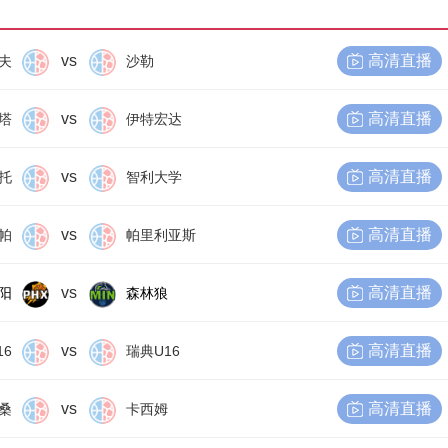
vs
高清直播
夫
沙勒
vs
高清直播
塔
伊特宏达
vs
高清直播
托
智利大学
vs
高清直播
帕
帕里利亚斯
vs
高清直播
阳
森林狼
vs
高清直播
16
瑞典U16
vs
高清直播
桑
卡西姆