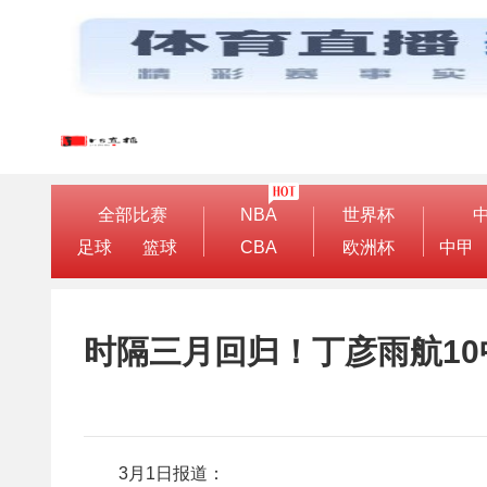
全部比赛
NBA
世界杯
足球
篮球
CBA
欧洲杯
中甲
时隔三月回归！丁彦雨航10
3月1日报道：