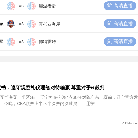
vs
高清直播
尔比恩后备队
漫游者后备队
vs
高清直播
家
青岛西海岸
vs
高清直播
星
佩特雷姆
书：遵守观赛礼仪理智对待输赢 尊重对手&裁判
季后赛半决赛上半区G5，辽宁将在今晚7点30分对阵广东。赛前，辽宁官方
：今晚，CBA联赛上半区半决赛的决胜局——辽宁
2024-05-