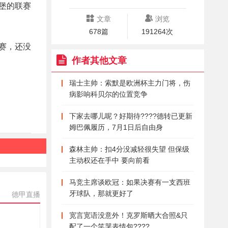
堡的联赛
文章
浏览
678篇
191264次
赛，还没
作者其他文章
瑞士主帅：索默是欧洲杯主力门将，伤
病影响科贝尔的位置竞争
下家去哪儿呢？好期待????德转已更新
姆巴佩履历，7月1日后自由身
森林主帅：扣4分没减轻很失望 但保级
主动权还在手中 要向前看
马竞主席谈欧冠：如果决赛有一支西班
牙球队，那就更好了
德甲直播
宽言宽语没意外！克罗斯晒大合照&只
配了一个笑哭表情包????