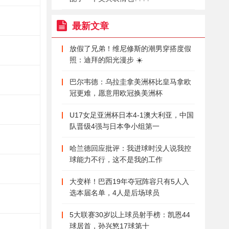
最新文章
放假了兄弟！维尼修斯的潮男穿搭度假
照：迪拜的阳光漫步 ☀️
巴尔韦德：乌拉圭拿美洲杯比皇马拿欧
冠更难，愿意用欧冠换美洲杯
U17女足亚洲杯日本4-1澳大利亚，中国
队晋级4强与日本争小组第一
哈兰德回应批评：我进球时没人说我控
球能力不行，这不是我的工作
大变样！巴西19年夺冠阵容只有5人入
选本届名单，4人是后场球员
5大联赛30岁以上球员射手榜：凯恩44
球居首，孙兴慜17球第十