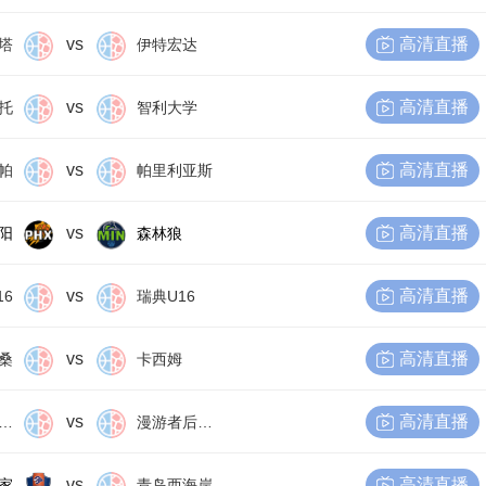
vs
高清直播
塔
伊特宏达
vs
高清直播
托
智利大学
vs
高清直播
帕
帕里利亚斯
vs
高清直播
阳
森林狼
vs
高清直播
16
瑞典U16
vs
高清直播
桑
卡西姆
vs
高清直播
尔比恩后备队
漫游者后备队
vs
高清直播
家
青岛西海岸