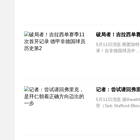
破局者！吉拉西单赛
5月11日消息 斯图加
录！在非德国球员中，
记者：尝试请回弗
5月11日消息 据theathletic等多家媒体的报道，拜仁已经在和弗里克谈判，尝试请他回该队执教，记者布
劳（Seb Staffor