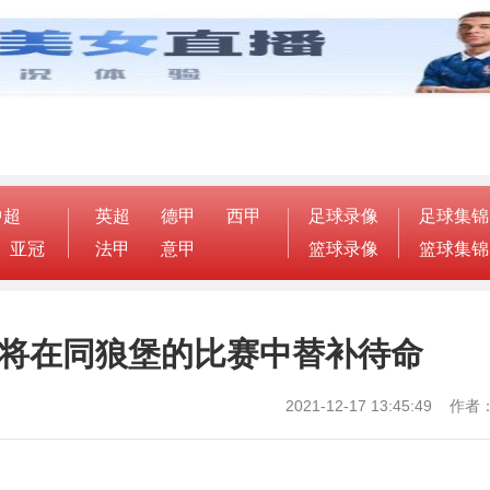
中超
英超
德甲
西甲
足球录像
足球集锦
亚冠
法甲
意甲
篮球录像
篮球集锦
 将在同狼堡的比赛中替补待命
2021-12-17 13:45:49 