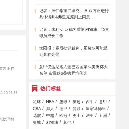
记者：拜仁希望弗里克回归 双方正进行
具体谈判&弗里克原则上同意
记者：朱利安-沃德将重返利物浦，负责
球员成长工作
太阳报：赛后批评裁判，图赫尔可能遭
到禁赛处罚
意甲仅达尼洛入选巴西国家队美洲杯大
，双方正在
名单 布雷默&桑德罗均落选
热门标签
11 10:23:37
/
/
/
/
/
/
足球
NBA
篮球
英超
西甲
意甲
/
/
/
/
/
CBA
湖人
德甲
曼联
皇家马德里
/
/
/
/
/
/
花絮
中超
欧冠
勇士
法甲
五洲
仁的助理教
/
/
/
曼城
利物浦
其他