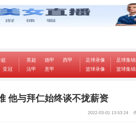
中超
英超
德甲
西甲
足球录像
足球集锦
亚冠
法甲
意甲
篮球录像
篮球集锦
难 他与拜仁始终谈不拢薪资
2022-03-01 13:53:2