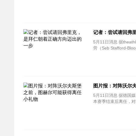
记者：尝试请回弗
5月11日消息 据theathletic等多家媒体的报道，拜仁已经在和弗里克谈判，尝试请他回该队执教，记者布
劳（Seb Staffor
图片报：对阵沃尔
5月11日消息 据德
本赛季结束后离任，对