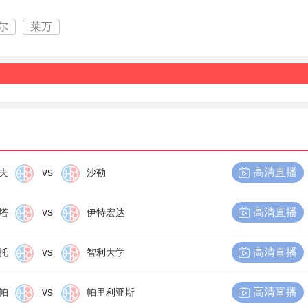
尔
莱万
vs
高清直播
夫
沙勒
vs
高清直播
塔
伊特宏达
vs
高清直播
托
智利大学
vs
高清直播
帕
帕里利亚斯