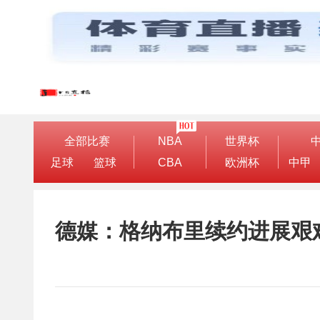
全部比赛
NBA
世界杯
足球
篮球
CBA
欧洲杯
中甲
德媒：格纳布里续约进展艰