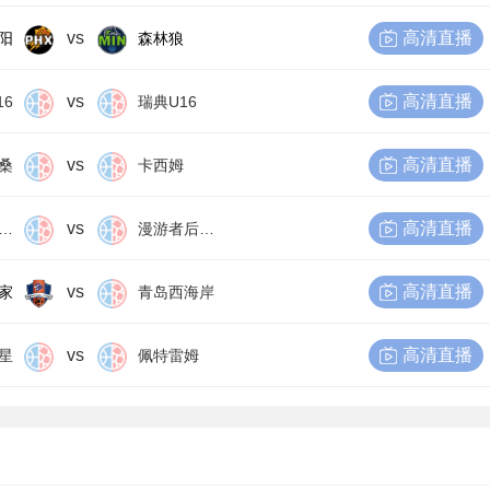
vs
高清直播
阳
森林狼
vs
高清直播
16
瑞典U16
vs
高清直播
桑
卡西姆
vs
高清直播
尔比恩后备队
漫游者后备队
vs
高清直播
家
青岛西海岸
vs
高清直播
星
佩特雷姆