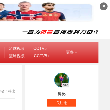
✕
足球视频
CCTV5
更多
篮球视频
CCTV5+
VIP
4 作者：科比
科比
关注他