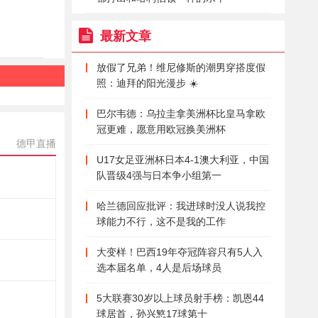
最新文章
放假了兄弟！维尼修斯的潮男穿搭度假
照：迪拜的阳光漫步 ☀️
巴尔韦德：乌拉圭拿美洲杯比皇马拿欧
冠更难，愿意用欧冠换美洲杯
德甲直播
U17女足亚洲杯日本4-1澳大利亚，中国
队晋级4强与日本争小组第一
哈兰德回应批评：我进球时没人说我控
球能力不行，这不是我的工作
大变样！巴西19年夺冠阵容只有5人入
选本届名单，4人是后场球员
5大联赛30岁以上球员射手榜：凯恩44
球居首，孙兴慜17球第十