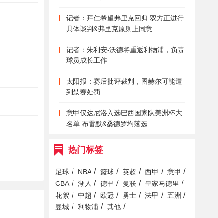
记者：拜仁希望弗里克回归 双方正进行
具体谈判&弗里克原则上同意
记者：朱利安-沃德将重返利物浦，负责
球员成长工作
太阳报：赛后批评裁判，图赫尔可能遭
到禁赛处罚
意甲仅达尼洛入选巴西国家队美洲杯大
名单 布雷默&桑德罗均落选
热门标签
/
/
/
/
/
/
足球
NBA
篮球
英超
西甲
意甲
/
/
/
/
/
CBA
湖人
德甲
曼联
皇家马德里
/
/
/
/
/
/
花絮
中超
欧冠
勇士
法甲
五洲
/
/
/
曼城
利物浦
其他