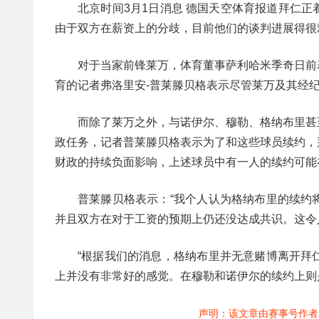
北京时间3月1日消息 德国天空体育报道拜仁
由于双方在薪资上的分歧，目前他们的谈判进展得很
对于当家前锋莱万，体育董事萨利哈米季奇日前
育的记者弗洛里安-普莱滕贝格表示尽管莱万及其经
而除了莱万之外，与诺伊尔、穆勒、格纳布里甚
政任务，记者普莱滕贝格表示为了和这些球员续约，拜
财政的持续负面影响，上述球员中有一人的续约可能
普莱滕贝格表示：“我个人认为格纳布里的续约
并且双方在对于工资的预期上仍还没达成共识。这令
“根据我们的消息，格纳布里并无意赌博离开拜
上并没有非常好的感觉。在穆勒和诺伊尔的续约上则
声明：该文章由赛事号作者