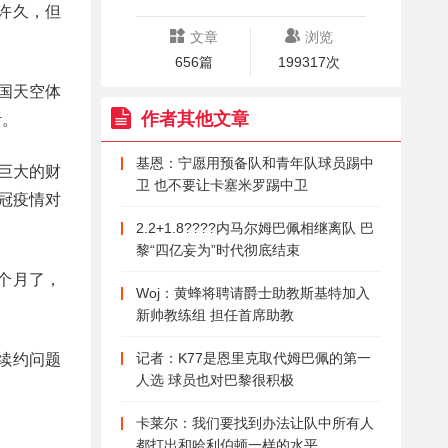
许久，但
文章
浏览
656篇
199317次
国天空体
作者其他文章
听。
基恩：宁愿用预备队和青年队球员踢中
巨大的财
卫 也不要让卡塞米罗踢中卫
冠疫情对
2.2+1.8????内马尔姆巴佩相继离队 巴
黎“四亿妄为”时代彻底结束
个月了，
Woj：黄蜂将聘请爵士助教斯基特加入
新帅教练组 担任首席助教
记者：K77是恩里克取代姆巴佩的第一
续约问题
人选 球员也对巴黎很积极
卡莱尔：我们要找到办法让队中所有人
都打出和哈利伯顿一样的水平