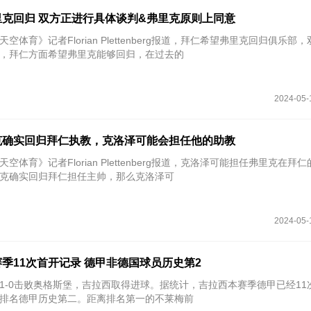
克回归 双方正进行具体谈判&弗里克原则上同意
天空体育》记者Florian Plettenberg报道，拜仁希望弗里克回归俱乐部
，拜仁方面希望弗里克能够回归，在过去的
2024-05-
克确实回归拜仁执教，克洛泽可能会担任他的助教
天空体育》记者Florian Plettenberg报道，克洛泽可能担任弗里克在拜
克确实回归拜仁担任主帅，那么克洛泽可
2024-05-
季11次首开记录 德甲非德国球员历史第2
特1-0击败奥格斯堡，吉拉西取得进球。据统计，吉拉西本赛季德甲已经11
排名德甲历史第二。距离排名第一的不莱梅前