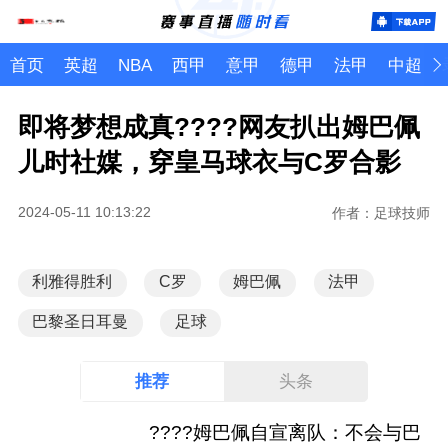
首页
英超
NBA
西甲
意甲
德甲
法甲
中超
即将梦想成真????网友扒出姆巴佩
儿时社媒，穿皇马球衣与C罗合影
2024-05-11 10:13:22
作者：足球技师
利雅得胜利
C罗
姆巴佩
法甲
巴黎圣日耳曼
足球
推荐
头条
????姆巴佩自宣离队：不会与巴