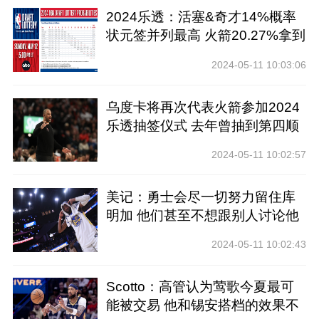
2024乐透：活塞&奇才14%概率
状元签并列最高 火箭20.27%拿到
前四
2024-05-11 10:03:06
乌度卡将再次代表火箭参加2024
乐透抽签仪式 去年曾抽到第四顺
位
2024-05-11 10:02:57
美记：勇士会尽一切努力留住库
明加 他们甚至不想跟别人讨论他
2024-05-11 10:02:43
Scotto：高管认为莺歌今夏最可
能被交易 他和锡安搭档的效果不