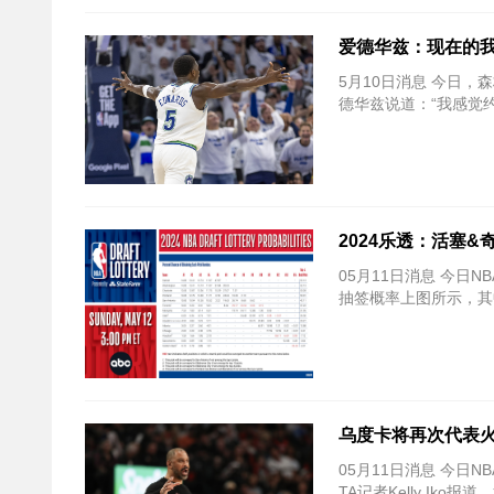
爱德华兹：现在的我
5月10日消息 今日，森
德华兹说道：“我感觉
2024乐透：活塞&
05月11日消息 今日
抽签概率上图所示，其
乌度卡将再次代表火
05月11日消息 今日
TA记者Kelly Ik