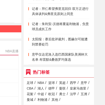
记者：拜仁希望弗里克回归 双方正进行
具体谈判&弗里克原则上同意
记者：朱利安-沃德将重返利物浦，负责
球员成长工作
太阳报：赛后批评裁判，图赫尔可能遭
到禁赛处罚
NBA直播
意甲仅达尼洛入选巴西国家队美洲杯大
名单 布雷默&桑德罗均落选
热门标签
/
/
/
/
/
/
足球
NBA
篮球
英超
西甲
意甲
/
/
/
/
/
CBA
湖人
德甲
曼联
皇家马德里
/
/
/
/
/
/
花絮
中超
欧冠
勇士
法甲
五洲
/
/
/
曼城
利物浦
其他