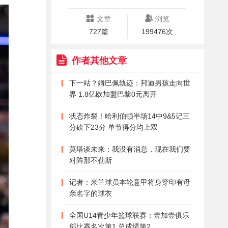
文章
浏览
727篇
199476次
作者其他文章
下一站？姆巴佩轨迹：邦迪男孩走向世
界 1.8亿欧加盟巴黎0元离开
状态炸裂！哈利伯顿半场14中9&5记三
分砍下23分 单节得分均上双
莫塔谈未来：我没有消息，现在我们要
对阵那不勒斯
记者：米兰球员本轮意甲将身穿印有母
亲名字的球衣
全国U14青少年篮球联赛：壹加壹俱乐
部比赛名次第1 总成绩第2