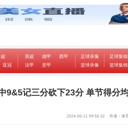
中超
英超
德甲
西甲
足球录像
足球集锦
亚冠
法甲
意甲
篮球录像
篮球集锦
中9&5记三分砍下23分 单节得分
2024-05-11 09:56:32 作者