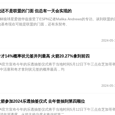
还不是联盟的门面 但总有一天会实现的
林狼球星爱德华兹接受了ESPN记者Malika Andrews的专访。谈到联盟
约基奇现在可能是联盟的门面，还有东契奇、
2024-05-
奇才14%概率状元签并列最高 火箭20.27%拿到前四
NBA官方宣布今年的乐透抽签仪式将于当地时间5月12日下午三点在芝加哥
中活塞和奇才拿到状元签的概率最高，均
2024-05-
箭参加2024乐透抽签仪式 去年曾抽到第四顺位
NBA官方宣布今年的乐透抽签仪式将于当地时间5月12日下午三点在芝加哥
o报道，消息源透露，火箭主帅乌度卡将连续第二