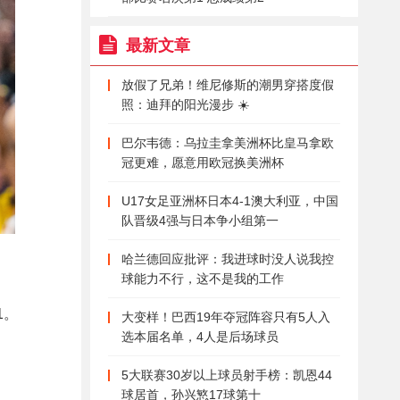
最新文章
放假了兄弟！维尼修斯的潮男穿搭度假
照：迪拜的阳光漫步 ☀️
巴尔韦德：乌拉圭拿美洲杯比皇马拿欧
冠更难，愿意用欧冠换美洲杯
U17女足亚洲杯日本4-1澳大利亚，中国
队晋级4强与日本争小组第一
哈兰德回应批评：我进球时没人说我控
球能力不行，这不是我的工作
1。
大变样！巴西19年夺冠阵容只有5人入
选本届名单，4人是后场球员
5大联赛30岁以上球员射手榜：凯恩44
球居首，孙兴慜17球第十