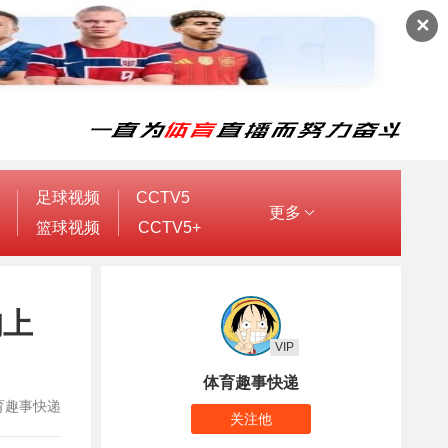
✕
足球视频
CCTV5
更多
篮球视频
CCTV5+
均上
VIP
体育趣事快递
：体育趣事快递
关注他