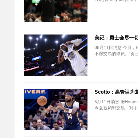
美记：勇士会尽一切
05月11日消息 今日，E
不愿交易的球员。“勇
Scotto：高管
5月11日消息 据Hoo
今夏被鹈鹕交易。对手