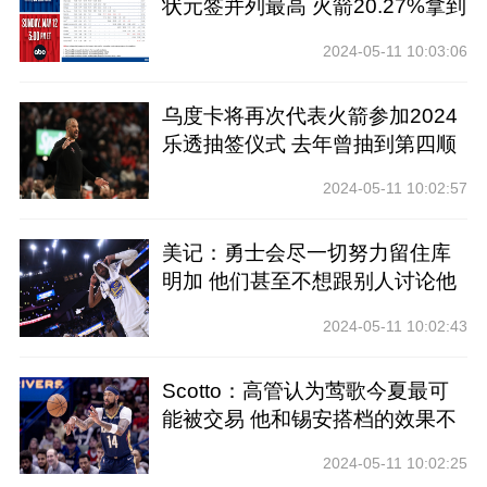
状元签并列最高 火箭20.27%拿到
前四
2024-05-11 10:03:06
乌度卡将再次代表火箭参加2024
乐透抽签仪式 去年曾抽到第四顺
位
2024-05-11 10:02:57
美记：勇士会尽一切努力留住库
明加 他们甚至不想跟别人讨论他
2024-05-11 10:02:43
Scotto：高管认为莺歌今夏最可
能被交易 他和锡安搭档的效果不
好
2024-05-11 10:02:25