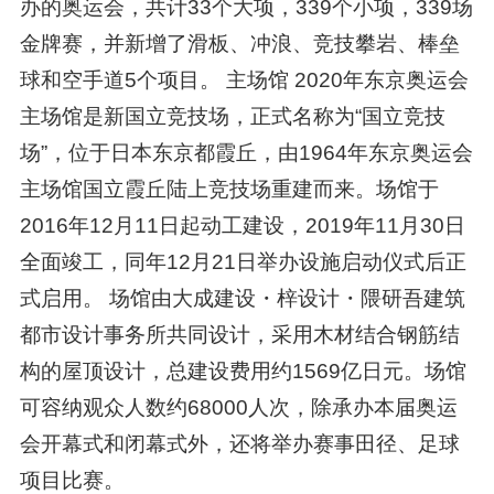
办的奥运会，共计33个大项，339个小项，339场
金牌赛，并新增了滑板、冲浪、竞技攀岩、棒垒
球和空手道5个项目。 主场馆 2020年东京奥运会
主场馆是新国立竞技场，正式名称为“国立竞技
场”，位于日本东京都霞丘，由1964年东京奥运会
主场馆国立霞丘陆上竞技场重建而来。场馆于
2016年12月11日起动工建设，2019年11月30日
全面竣工，同年12月21日举办设施启动仪式后正
式启用。 场馆由大成建设・梓设计・隈研吾建筑
都市设计事务所共同设计，采用木材结合钢筋结
构的屋顶设计，总建设费用约1569亿日元。场馆
可容纳观众人数约68000人次，除承办本届奥运
会开幕式和闭幕式外，还将举办赛事田径、足球
项目比赛。