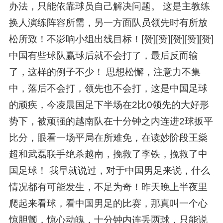
办法，只能依靠球员自己解决问题。 这是主教练
换人演练阵容所需，另一方面队员领先时有所放
松所致！不影响小组出线目标！[赞][赞][赞][赞][赞]
中国有些球队赢球后就不会打了，最后反而输
了，这样的例子不少！ 思想松懈，注意力不集
中，落后不会打，领先也不会打，这是中国足球
的顽疾，今凌晨国足下半场在2比0领先的大好形
势下，被顽强的越南队在十分钟之内连进2球扳平
比分，眼看一场平局在所难免，在读妙阶段王燊
超和武磊联手绝杀越南，挽救了李铁，挽救了中
国足球！ 我早就说过，对于中国男足来说，什么
情况都有可能发生，不足为奇！昨天晚上半夜里
爬起来看球，看中国男足的比赛，那真叫一个心
惊胆颤，惊心动魄，十分钟内连丢两球，只能说