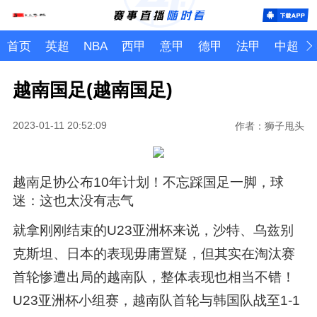
首页
英超
NBA
西甲
意甲
德甲
法甲
中超
越南国足(越南国足)
2023-01-11 20:52:09
作者：狮子甩头
越南足协公布10年计划！不忘踩国足一脚，球
迷：这也太没有志气
就拿刚刚结束的U23亚洲杯来说，沙特、乌兹别
克斯坦、日本的表现毋庸置疑，但其实在淘汰赛
首轮惨遭出局的越南队，整体表现也相当不错！
U23亚洲杯小组赛，越南队首轮与韩国队战至1-1