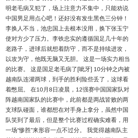
明老毛病又犯了，场上注意力不集中，只能劝说
中国男足用点心吧！还好没有发生黑色三分钟！
李换人不当，池忠国上去根本没用，换下张玉宁
使对方少了压力。李铁忠实的遵循国足几十年的
老路子，进球后就想着防守，而不是持续进攻，
以攻为守，他既无脑又无胆。 这是一场实力相当
的比赛。 这是国足老毛病了[呲牙] 10分钟之内被
越南队连灌两球，到手的胜利险些丢了，这球看
着憋屈。 在10月8日凌晨，12强赛中国国家队对
阵越南国家队的比赛中，此前都是两战皆败的两
支球队碰面，谁都想在对手身上拿分，虽然中国
队笑到了最后，但是整个比赛过程确实难看，用
一场“惨胜”来形容一点不过分。 我觉得越南队主