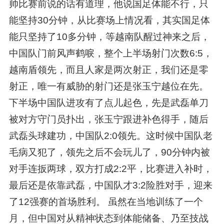
帅比赛前说的话有道理，他说国足体能不行，只
能坚持30分钟，从比赛场上情况看，其实国足体
能只坚持了10多分钟，等越南队醒过神来之后，
中国队门前风声鹤唳，整个上半场射门次数6:5，
越南盾领先，而且人家是两次射正，我们还是零
射正，唯一有威胁的射门还是张玉宁越位在先。
下半场中国队进攻有了点儿起色，先是武磊单刀
被对方守门员扑出，张玉宁跟进补色得手，随后
武磊头球建功，中国队2:0领先。这时候中国队老
毛病又犯了，领先之后不会玩儿了，90分钟内被
对手连扳两球，双方打成2:2平，比赛进入补时，
最后还是依靠武磊，中国队才3:2险胜对手，迎来
了12强赛的首场胜利。 虽然在当地训练了一个
月，但中国对从精神状态到体能储备、乃至技战