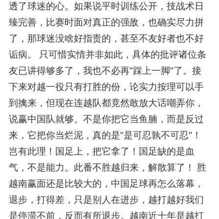
透了球迷的心。如果说平时训练公开，技战术日
臻完善，比赛时面对真正的强敌，也确实尽力拼
了，那球迷没啥好指责的，甚至不友好者也不好
诟病。 只可惜实情并非如此，具体的批评诸位条
友已讲得够多了，我也不必再"踩上一脚"了。接
下来对越一役只有打胜的份，论实力按理可以手
到擒来，但现在连越队都竟然敢放大话嘲弄你，
说赢中国队就够。不是你把它当鱼腩，而是反过
来，它把你当烂泥，真的是"是可忍孰不可忍"！
岂有此理！国足上，把它拿了！国足缺的是血
气，不是能力。此番不胜越归来，解散算了！ 胜
越南赢面还是比较大的，中国足球再怎么落幕，
退步，打得差，只是别人在进步，越打越好我们
是停滞不前，反而有所退步。越南近十年是越打