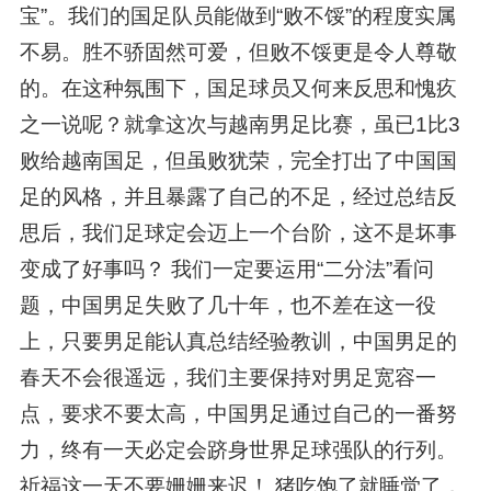
宝”。我们的国足队员能做到“败不馁”的程度实属
不易。胜不骄固然可爱，但败不馁更是令人尊敬
的。在这种氛围下，国足球员又何来反思和愧疚
之一说呢？就拿这次与越南男足比赛，虽已1比3
败给越南国足，但虽败犹荣，完全打出了中国国
足的风格，并且暴露了自己的不足，经过总结反
思后，我们足球定会迈上一个台阶，这不是坏事
变成了好事吗？ 我们一定要运用“二分法”看问
题，中国男足失败了几十年，也不差在这一役
上，只要男足能认真总结经验教训，中国男足的
春天不会很遥远，我们主要保持对男足宽容一
点，要求不要太高，中国男足通过自己的一番努
力，终有一天必定会跻身世界足球强队的行列。
祈福这一天不要姗姗来迟！ 猪吃饱了就睡觉了，