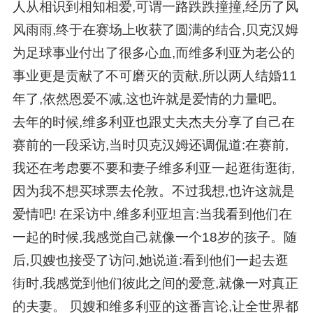
人从相识到相知相爱,可谓一路跌跌撞撞,经历了风
风雨雨,终于在赛场上收获了圆满的结合,贝克汉姆
为足球事业付出了很多心血,而维多利亚为老公的
事业更是贡献了不可磨灭的贡献,所以两人结婚11
年了,依然恩爱不减,这也许就是爱情的力量吧。
去年的时候,维多利亚也跟丈夫杰夫分享了自己在
赛前的一段采访,当时贝克汉姆还调侃道:在赛前,
我还在考虑要不要和妻子维多利亚一起逛街逛街,
因为我不想买球票去伦敦。不过我想,也许这就是
爱情吧! 在采访中,维多利亚坦言:当我看到他们在
一起的时候,我感觉自己就像一个18岁的孩子。随
后,贝嫂也接受了访问,她说道:看到他们一起去逛
街时,我感觉到他们彼此之间的爱意,就像一对真正
的夫妻。 贝嫂和维多利亚的这番言论,让全世界都