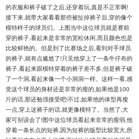
的衣服和裤子破了之后,还穿着玩,真是不正常啊!
接下来,就带大家看看那些被扯掉裤子后,穿的像个
模特样子的球员们。上图当中这位球员就是赛前
穿的裤子,看起来是非常的宽松休闲,而且颜色也是
比较鲜艳的。但是到了比赛场之后,看到对手球员
的裤子,就有点尴尬了!只见他穿上了一条牛仔布的
裤子,看起来跟模特穿着的裤子差不多,但是裤子破
了一个洞,看起来像一个小洞洞一样。这样一看,感
觉这个球员的身材还是非常的瘦的,如果他是100
斤的话,那还勉强接受吧!不过,如果他的体型再瘦
一点,穿上这裤子的话,就更像模特了。当然了,大
家可别误会了!图中这位球员看起来非常的瘦弱,他
穿着一条长点的短裤,因为短裤的版型比较宽大,所