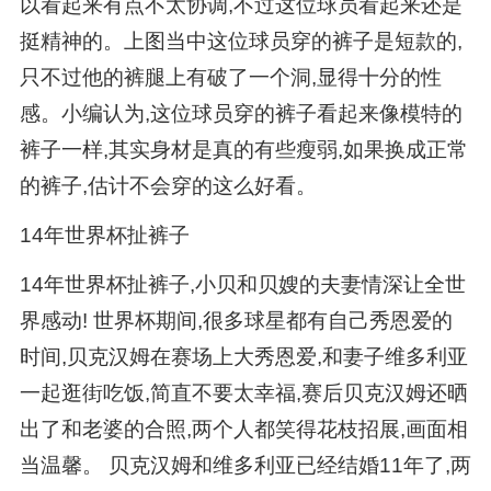
以看起来有点不太协调,不过这位球员看起来还是
挺精神的。上图当中这位球员穿的裤子是短款的,
只不过他的裤腿上有破了一个洞,显得十分的性
感。小编认为,这位球员穿的裤子看起来像模特的
裤子一样,其实身材是真的有些瘦弱,如果换成正常
的裤子,估计不会穿的这么好看。
14年世界杯扯裤子
14年世界杯扯裤子,小贝和贝嫂的夫妻情深让全世
界感动! 世界杯期间,很多球星都有自己秀恩爱的
时间,贝克汉姆在赛场上大秀恩爱,和妻子维多利亚
一起逛街吃饭,简直不要太幸福,赛后贝克汉姆还晒
出了和老婆的合照,两个人都笑得花枝招展,画面相
当温馨。 贝克汉姆和维多利亚已经结婚11年了,两