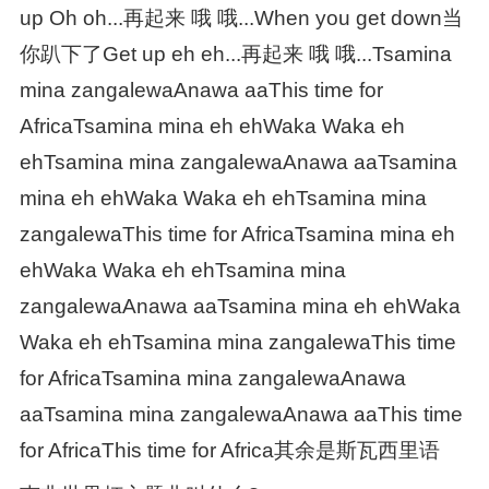
up Oh oh...再起来 哦 哦...When you get down当
你趴下了Get up eh eh...再起来 哦 哦...Tsamina
mina zangalewaAnawa aaThis time for
AfricaTsamina mina eh ehWaka Waka eh
ehTsamina mina zangalewaAnawa aaTsamina
mina eh ehWaka Waka eh ehTsamina mina
zangalewaThis time for AfricaTsamina mina eh
ehWaka Waka eh ehTsamina mina
zangalewaAnawa aaTsamina mina eh ehWaka
Waka eh ehTsamina mina zangalewaThis time
for AfricaTsamina mina zangalewaAnawa
aaTsamina mina zangalewaAnawa aaThis time
for AfricaThis time for Africa其余是斯瓦西里语