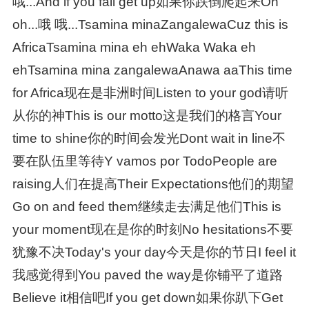
哦...And if you fall get up如果你跌倒爬起来Oh
oh...哦 哦...Tsamina minaZangalewaCuz this is
AfricaTsamina mina eh ehWaka Waka eh
ehTsamina mina zangalewaAnawa aaThis time
for Africa现在是非洲时间Listen to your god请听
从你的神This is our motto这是我们的格言Your
time to shine你的时间会发光Dont wait in line不
要在队伍里等待Y vamos por TodoPeople are
raising人们在提高Their Expectations他们的期望
Go on and feed them继续走去满足他们This is
your moment现在是你的时刻No hesitations不要
犹豫不决Today's your day今天是你的节日I feel it
我感觉得到You paved the way是你铺平了道路
Believe it相信吧If you get down如果你趴下Get