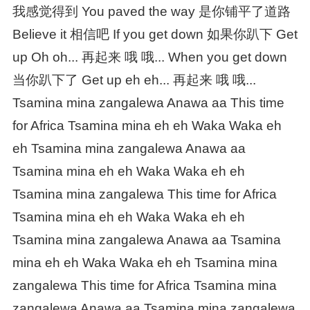
我感觉得到 You paved the way 是你铺平了道路
Believe it 相信吧 If you get down 如果你趴下 Get
up Oh oh... 再起来 哦 哦... When you get down
当你趴下了 Get up eh eh... 再起来 哦 哦...
Tsamina mina zangalewa Anawa aa This time
for Africa Tsamina mina eh eh Waka Waka eh
eh Tsamina mina zangalewa Anawa aa
Tsamina mina eh eh Waka Waka eh eh
Tsamina mina zangalewa This time for Africa
Tsamina mina eh eh Waka Waka eh eh
Tsamina mina zangalewa Anawa aa Tsamina
mina eh eh Waka Waka eh eh Tsamina mina
zangalewa This time for Africa Tsamina mina
zangalewa Anawa aa Tsamina mina zangalewa