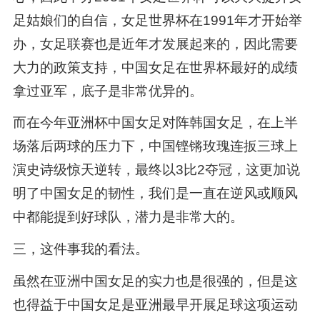
足姑娘们的自信，女足世界杯在1991年才开始举
办，女足联赛也是近年才发展起来的，因此需要
大力的政策支持，中国女足在世界杯最好的成绩
拿过亚军，底子是非常优异的。
而在今年亚洲杯中国女足对阵韩国女足，在上半
场落后两球的压力下，中国铿锵玫瑰连扳三球上
演史诗级惊天逆转，最终以3比2夺冠，这更加说
明了中国女足的韧性，我们是一直在逆风或顺风
中都能提到好球队，潜力是非常大的。
三，这件事我的看法。
虽然在亚洲中国女足的实力也是很强的，但是这
也得益于中国女足是亚洲最早开展足球这项运动