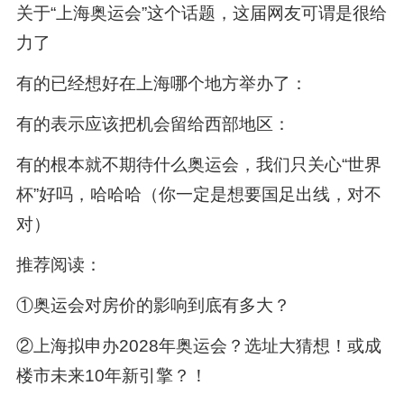
关于“上海奥运会”这个话题，这届网友可谓是很给
力了
有的已经想好在上海哪个地方举办了：
有的表示应该把机会留给西部地区：
有的根本就不期待什么奥运会，我们只关心“世界
杯”好吗，哈哈哈（你一定是想要国足出线，对不
对）
推荐阅读：
①奥运会对房价的影响到底有多大？
②上海拟申办2028年奥运会？选址大猜想！或成
楼市未来10年新引擎？！