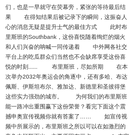
们，也是一早就守在荧幕旁，紧张的等待最后结
果 在得知结果后被记录下的瞬间，这振奋人
心的消息无疑是提升士气的最佳方式 此时布
里斯班的Southbank，这份喜悦随着绚烂的烟火
和人们兴奋的呐喊一同传递着 中外网各社交
平台上的吃瓜群众们当然也不会缺席享受这份喜
悦的时刻...... 布里斯班，尽如所期 在本
次举办2032年奥运会的角逐中，还有多哈、布达
佩斯、伊斯坦布尔、雅加达、新德里和圣彼得堡
这些实力强劲的城市。 为何我们的布里斯班
能一路冲出重围赢下这份荣誉？看完下面这个震
撼申奥宣传视频你就有答案了…… 如宣传视
频中所展示的，布里斯班之所以可以在如激烈的