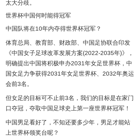
太大分歧。
世界杯中国何时能得冠军
中国队将在10年内夺得世界杯冠军？
体育总局、教育部、财政部、中国足协联合印发
《中国女子足球改革发展方案(2022-2035年)》，
明确提出中国将积极申办2031年女足世界杯，中
国女足力争获得2031年女足世界杯、2032年奥运
会前3名。
但女足的目标可不止前3名，我们的目标是在家门
口夺冠，夺取中国足球史上第一座世界杯冠军！
中国男足看好了，不知还要多少年，男足才能站
上世界杯领奖台呢？