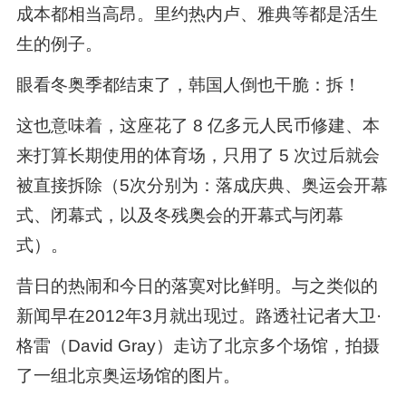
成本都相当高昂。里约热内卢、雅典等都是活生
生的例子。
眼看冬奥季都结束了，韩国人倒也干脆：拆！
这也意味着，这座花了 8 亿多元人民币修建、本
来打算长期使用的体育场，只用了 5 次过后就会
被直接拆除（5次分别为：落成庆典、奥运会开幕
式、闭幕式，以及冬残奥会的开幕式与闭幕
式）。
昔日的热闹和今日的落寞对比鲜明。与之类似的
新闻早在2012年3月就出现过。路透社记者大卫·
格雷（David Gray）走访了北京多个场馆，拍摄
了一组北京奥运场馆的图片。