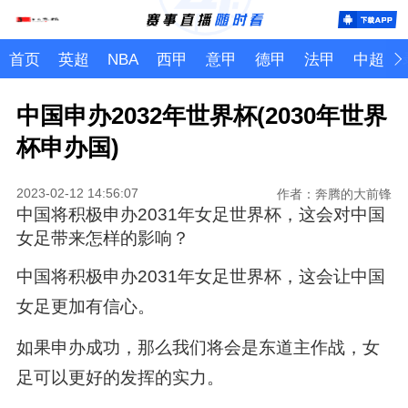
首页
英超
NBA
西甲
意甲
德甲
法甲
中超
中国申办2032年世界杯(2030年世界
杯申办国)
2023-02-12 14:56:07
作者：奔腾的大前锋
中国将积极申办2031年女足世界杯，这会对中国
女足带来怎样的影响？
中国将积极申办2031年女足世界杯，这会让中国
女足更加有信心。
如果申办成功，那么我们将会是东道主作战，女
足可以更好的发挥的实力。