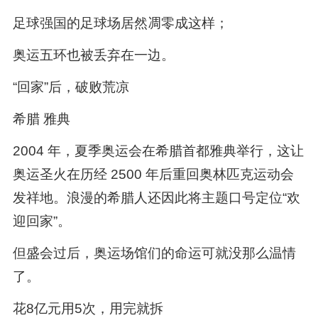
足球强国的足球场居然凋零成这样；
奥运五环也被丢弃在一边。
“回家”后，破败荒凉
希腊 雅典
2004 年，夏季奥运会在希腊首都雅典举行，这让
奥运圣火在历经 2500 年后重回奥林匹克运动会
发祥地。浪漫的希腊人还因此将主题口号定位“欢
迎回家”。
但盛会过后，奥运场馆们的命运可就没那么温情
了。
花8亿元用5次，用完就拆