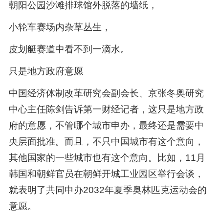
朝阳公园沙滩排球馆外脱落的墙纸，
小轮车赛场内杂草丛生，
皮划艇赛道中看不到一滴水。
只是地方政府意愿
中国经济体制改革研究会副会长、京张冬奥研究
中心主任陈剑告诉第一财经记者，这只是地方政
府的意愿，不管哪个城市申办，最终还是需要中
央层面批准。而且，不只中国城市有这个意向，
其他国家的一些城市也有这个意向。比如，11月
韩国和朝鲜官员在朝鲜开城工业园区举行会谈，
就表明了共同申办2032年夏季奥林匹克运动会的
意愿。