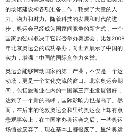
的场馆建设和各项准备工作，耗费了大量的人
力、物力和财力。随着科技的发展和时代的进
步，奥运会已经成为国家间竞争的新方式，一个
国家的强弱取决于它能否举办奥运会，比如2008
年北京奥运会的成功举办，向世界展示了中国的
实力，增强了中国的国际竞争力名誉。
奥运会能够带动国家的第三产业，不仅是一个运
动场，更是一个文化交流的窗口。北京奥运会期
间，包括旅游业在内的中国第三产业发展很好，
达到了一个新的高峰，国际影响力也提高了。然
而，在后来的伦敦奥运会和里约奥运会上却有点
悲观事实上，在中国举办奥运会之后，一些奥运
场馆被废弃了，现在基本上都报废了。里约奥运