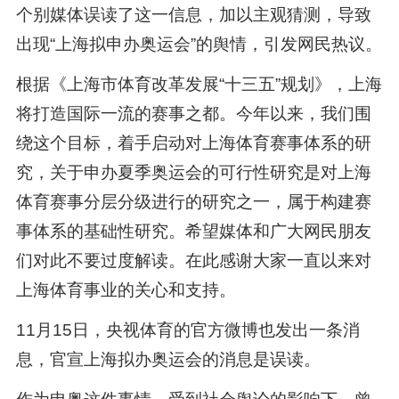
个别媒体误读了这一信息，加以主观猜测，导致
出现“上海拟申办奥运会”的舆情，引发网民热议。
根据《上海市体育改革发展“十三五”规划》，上海
将打造国际一流的赛事之都。今年以来，我们围
绕这个目标，着手启动对上海体育赛事体系的研
究，关于申办夏季奥运会的可行性研究是对上海
体育赛事分层分级进行的研究之一，属于构建赛
事体系的基础性研究。希望媒体和广大网民朋友
们对此不要过度解读。在此感谢大家一直以来对
上海体育事业的关心和支持。
11月15日，央视体育的官方微博也发出一条消
息，官宣上海拟办奥运会的消息是误读。