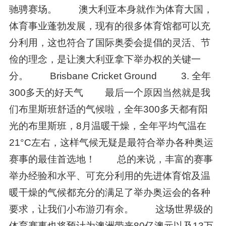
驰骋赛场。 澳大利亚本身就作为体育大国，
体育事业蓬勃发展，现有的很多体育馆都可以充
分利用，这也符合了国际奥委会提倡的灵活、节
俭的理念，是让澳大利亚拿下举办权的关键一
分。 Brisbane Cricket Ground 3. 全年
300多天的好天气 最后一个原因当然就是我
们布里斯班舒适的气候啦，全年300多天都有阳
光的布里斯班，8月温暖干燥，全年平均气温在
21°C左右，这样气候无疑是最符合举办各种奥运
赛事的最佳首选地！ 总的来说，丰富的赛事
举办经验和水平、可充分利用的先进体育馆及温
暖干燥的气候都充分的满足了举办奥运会的各种
要求，让我们小布游刃有余。 这场世界级的
体育赛事也将预计为澳洲带来80亿澳元以及13万