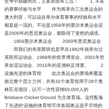
竞争中脱颖而出，主要原因有三点： 1. 丰富
的赛事经验与水平 作为将举办三次奥运会的
澳大利亚，可以说在举办体育赛事的经验和水平
都是超一流的。不论是1956年的墨尔本奥运会还
是2000年的悉尼奥运会，都取得了斐然的成绩。
1956墨尔本奥运会 2000年悉尼奥运会
而我们的布里斯班也是早在1982年就举办过
英联邦运动会、1988年的世界博览会、2001年世
界友谊运动会、2015年的亚洲杯足球赛。 2.
设施先进的体育馆 此次奥运会的赛场将覆盖
南北整个昆士兰州，共有32个体育馆用于28个奥
林匹克项目，以可一次性容纳50,000人的
Brisbane Cricket Ground 为主体育场。这些配备
了先进的'设施的体育馆可供各国奥运选手尽情的