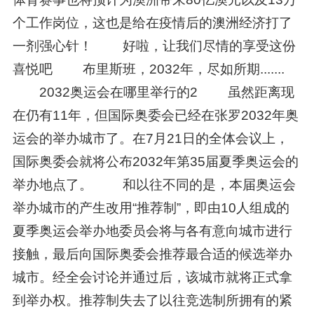
个工作岗位，这也是给在疫情后的澳洲经济打了
一剂强心针！ 好啦，让我们尽情的享受这份
喜悦吧 布里斯班，2032年，尽如所期.......
2032奥运会在哪里举行的2 虽然距离现
在仍有11年，但国际奥委会已经在张罗2032年奥
运会的举办城市了。在7月21日的全体会议上，
国际奥委会就将公布2032年第35届夏季奥运会的
举办地点了。 和以往不同的是，本届奥运会
举办城市的产生改用“推荐制”，即由10人组成的
夏季奥运会举办地委员会将与各有意向城市进行
接触，最后向国际奥委会推荐最合适的候选举办
城市。经全会讨论并通过后，该城市就将正式拿
到举办权。推荐制失去了以往竞选制所拥有的紧