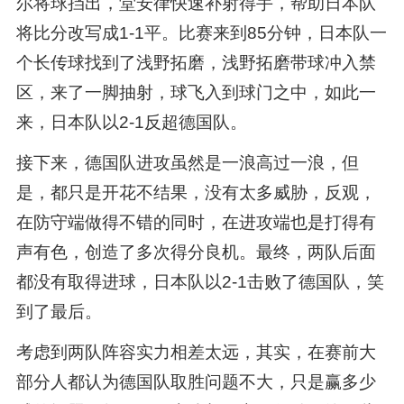
尔将球挡出，堂安律快速补射得手，帮助日本队
将比分改写成1-1平。比赛来到85分钟，日本队一
个长传球找到了浅野拓磨，浅野拓磨带球冲入禁
区，来了一脚抽射，球飞入到球门之中，如此一
来，日本队以2-1反超德国队。
接下来，德国队进攻虽然是一浪高过一浪，但
是，都只是开花不结果，没有太多威胁，反观，
在防守端做得不错的同时，在进攻端也是打得有
声有色，创造了多次得分良机。最终，两队后面
都没有取得进球，日本队以2-1击败了德国队，笑
到了最后。
考虑到两队阵容实力相差太远，其实，在赛前大
部分人都认为德国队取胜问题不大，只是赢多少