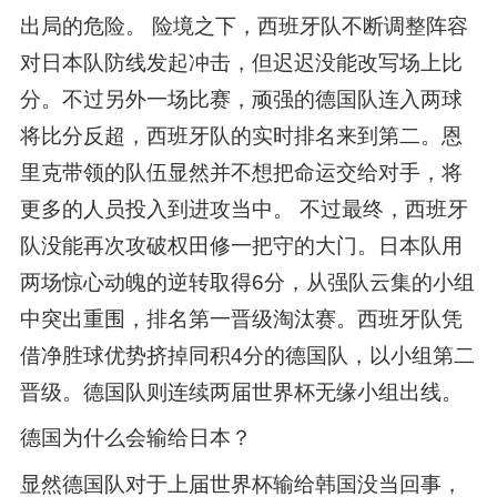
出局的危险。 险境之下，西班牙队不断调整阵容
对日本队防线发起冲击，但迟迟没能改写场上比
分。不过另外一场比赛，顽强的德国队连入两球
将比分反超，西班牙队的实时排名来到第二。恩
里克带领的队伍显然并不想把命运交给对手，将
更多的人员投入到进攻当中。 不过最终，西班牙
队没能再次攻破权田修一把守的大门。日本队用
两场惊心动魄的逆转取得6分，从强队云集的小组
中突出重围，排名第一晋级淘汰赛。西班牙队凭
借净胜球优势挤掉同积4分的德国队，以小组第二
晋级。德国队则连续两届世界杯无缘小组出线。
德国为什么会输给日本？
显然德国队对于上届世界杯输给韩国没当回事，