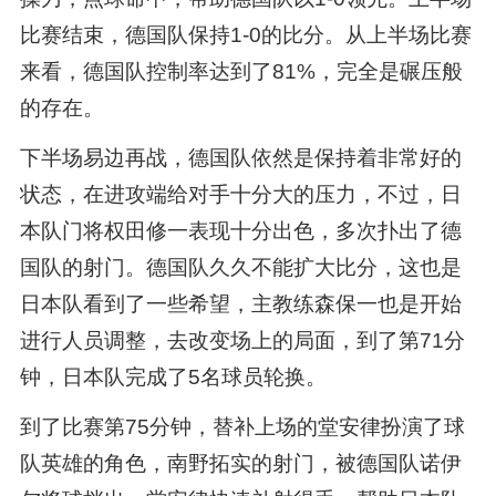
比赛结束，德国队保持1-0的比分。从上半场比赛
来看，德国队控制率达到了81%，完全是碾压般
的存在。
下半场易边再战，德国队依然是保持着非常好的
状态，在进攻端给对手十分大的压力，不过，日
本队门将权田修一表现十分出色，多次扑出了德
国队的射门。德国队久久不能扩大比分，这也是
日本队看到了一些希望，主教练森保一也是开始
进行人员调整，去改变场上的局面，到了第71分
钟，日本队完成了5名球员轮换。
到了比赛第75分钟，替补上场的堂安律扮演了球
队英雄的角色，南野拓实的射门，被德国队诺伊