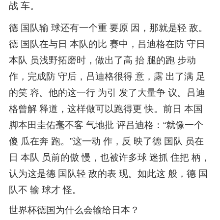
战 车。
德 国队输 球还有一个重 要原 因，那就是轻 敌。
德 国队在与日 本队的比 赛中，吕迪格在防 守日
本队 员浅野拓磨时，做出了高 抬 腿的跑 步动
作，完成防 守后，吕迪格很得 意，露 出了满 足
的笑 容。他的这一行 为引 发了大量争 议。吕迪
格曾解 释道，这样做可以跑得更 快。前日 本国
脚本田圭佑毫不客 气地批 评吕迪格：“就像一个
傻 瓜在奔 跑。”这一动 作，反 映了德 国队 员在
日 本队 员前的傲 慢，也被许多球 迷抓 住把 柄，
认为这是德 国队轻 敌的表 现。如此这 般，德 国
队不 输 球才 怪。
世界杯德国为什么会输给日本？