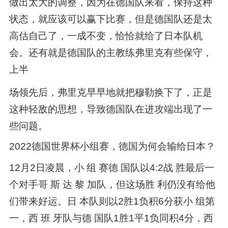
做出太大的调整，因为在德国队来看，保持这种
状态，就应该可以赢下比赛，但是德国队还是太
高估自己了，一成不变，恰恰就给了日本队机
会。还有就是德国队的主教练弗里克有些保守，
上半
场领先后，弗里克早早地就把穆勒换下了，正是
这种轻敌的思想，导致德国队在进攻端出现了一
些问题。
2022德国世界杯小组赛，德国为何会输给日本？
12月2日凌晨，小 组 赛德 国队以4:2战 胜最后一
个对手哥 斯 达 黎 加队，但这场胜 利仍没有给他
们带来好运。日 本队则以2胜1负积6分获小 组第
一，西 班 牙队与德 国队1胜1平1负同积4分，西