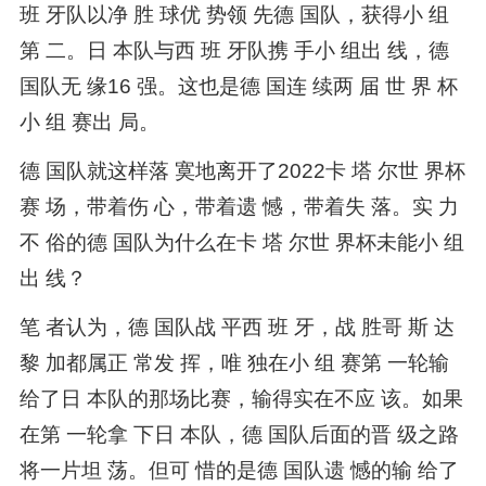
班 牙队以净 胜 球优 势领 先德 国队，获得小 组
第 二。日 本队与西 班 牙队携 手小 组出 线，德
国队无 缘16 强。这也是德 国连 续两 届 世 界 杯
小 组 赛出 局。
德 国队就这样落 寞地离开了2022卡 塔 尔世 界杯
赛 场，带着伤 心，带着遗 憾，带着失 落。实 力
不 俗的德 国队为什么在卡 塔 尔世 界杯未能小 组
出 线？
笔 者认为，德 国队战 平西 班 牙，战 胜哥 斯 达
黎 加都属正 常发 挥，唯 独在小 组 赛第 一轮输
给了日 本队的那场比赛，输得实在不应 该。如果
在第 一轮拿 下日 本队，德 国队后面的晋 级之路
将一片坦 荡。但可 惜的是德 国队遗 憾的输 给了