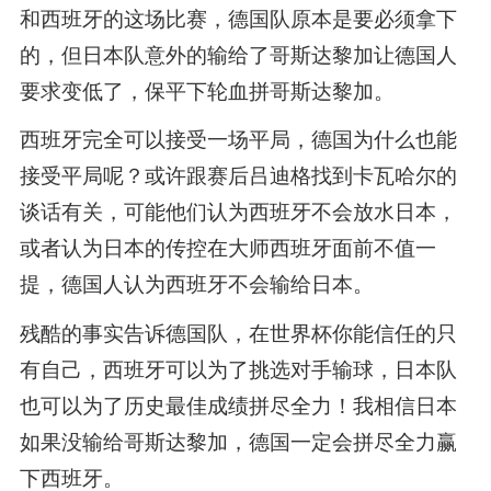
和西班牙的这场比赛，德国队原本是要必须拿下
的，但日本队意外的输给了哥斯达黎加让德国人
要求变低了，保平下轮血拼哥斯达黎加。
西班牙完全可以接受一场平局，德国为什么也能
接受平局呢？或许跟赛后吕迪格找到卡瓦哈尔的
谈话有关，可能他们认为西班牙不会放水日本，
或者认为日本的传控在大师西班牙面前不值一
提，德国人认为西班牙不会输给日本。
残酷的事实告诉德国队，在世界杯你能信任的只
有自己，西班牙可以为了挑选对手输球，日本队
也可以为了历史最佳成绩拼尽全力！我相信日本
如果没输给哥斯达黎加，德国一定会拼尽全力赢
下西班牙。