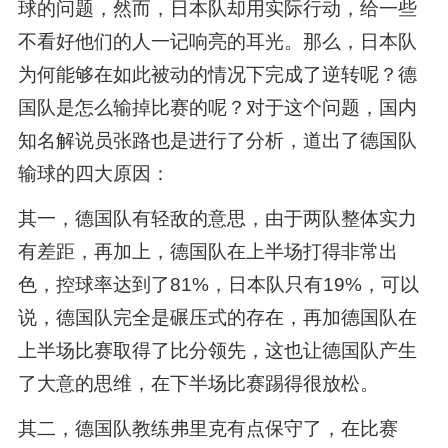
球的问题，然而，日本队却用实际行动，给一些
不看好他们的人一记响亮的耳光。那么，日本队
为何能够在如此被动的情况下完成了逆转呢？德
国队是怎么输掉比赛的呢？对于这个问题，国内
知名解说员张路也是进行了分析，道出了德国队
输球的四大原因：
其一，德国队有轻敌的意思，由于两队整体实力
有差距，再加上，德国队在上半场打得非常出
色，控球率达到了81%，日本队只有19%，可以
说，德国队完全是碾压式的存在，再加德国队在
上半场比赛取得了比分领先，这也让德国队产生
了大意的思维，在下半场比赛踢得很放松。
其二，德国队教练弗里克有点保守了，在比赛