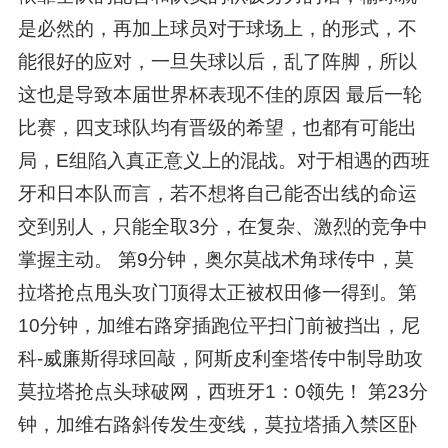
是必然的，再加上球员对于球场上，的形式，不
能很好的应对，一旦失球以后，乱了阵脚，所以
这也是导致本届世界杯表现不佳的原因 最后一轮
比赛，四支球队均有晋级的希望，也都有可能出
局，E组陷入真正意义上的混战。对于相遇的西班
牙和日本队而言，若不想将自己能否出线的命运
交到别人，只能全取3分，在复杂、激烈的竞争中
掌握主动。 第9分钟，奥尔莫战术角球传中，莫
拉塔抢点甩头攻门顶得太正被权田修一得到。第
10分钟，加维右路穿插跑位平扫门前被挡出，尼
科-威廉斯得球回敲，阿斯皮利奎塔传中制导助攻
莫拉塔抢点头球破网，西班牙1：0领先！ 第23分
钟，加维右路斜传发生变线，莫拉塔插入禁区卧