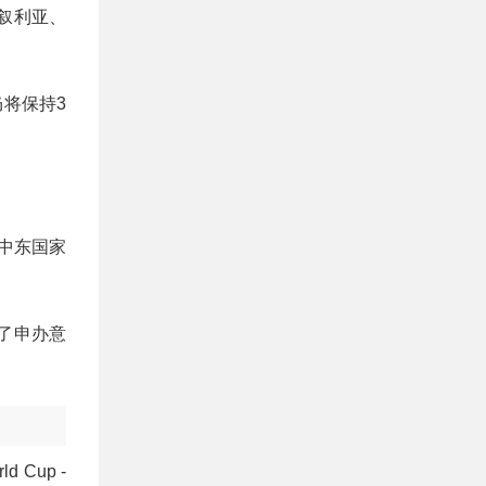
叙利亚、
仍将保持3
和中东国家
了申办意
 Cup -