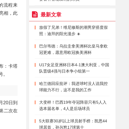
的流程来
先亮相，此
最新文章
放假了兄弟！维尼修斯的潮男穿搭度假
照：迪拜的阳光漫步 ☀️
巴尔韦德：乌拉圭拿美洲杯比皇马拿欧
冠更难，愿意用欧冠换美洲杯
U17女足亚洲杯日本4-1澳大利亚，中国
宣布：卡塔
队晋级4强与日本争小组第一
号。
哈兰德回应批评：我进球时没人说我控
球能力不行，这不是我的工作
大变样！巴西19年夺冠阵容只有5人入
月20日到
选本届名单，4人是后场球员
第二次在
5大联赛30岁以上球员射手榜：凯恩44
球居首，孙兴慜17球第十