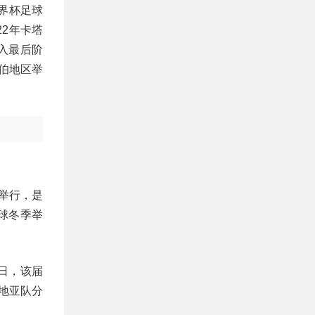
世界杯足球
2年卡塔
进入最后阶
拉伯地区举
场举行，是
球冬季举
8日，该届
地亚队分