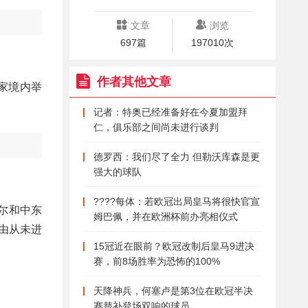
文章
浏览
697篇
197010次
作者其他文章
家境内举
记者：特奥已经准备好在今夏加盟拜
仁，俱乐部之间尚未进行谈判
德罗西：我们尽了全力 但勒沃库森是更
强大的球队
????每体：若欧冠出局皇马将很快官宣
塔尔和中东
姆巴佩，并在欧洲杯前办亮相仪式
由从未进
15冠近在眼前？欧冠改制后皇马9进决
赛，前8场胜率为恐怖的100%
天降神兵，何塞卢是第3位在欧冠半决
赛替补登场双响的球员