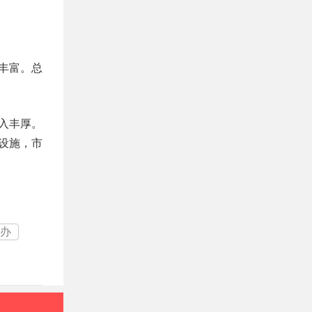
丰富。总
入丰厚。
设施，市
举办