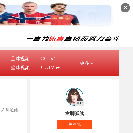
✕
足球视频
CCTV5
更多
篮球视频
CCTV5+
VIP
作者：左脚弧线
左脚弧线
关注他