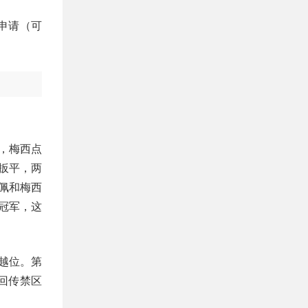
申请（可
球，梅西点
扳平，两
巴佩和梅西
冠军，这
越位。第
回传禁区