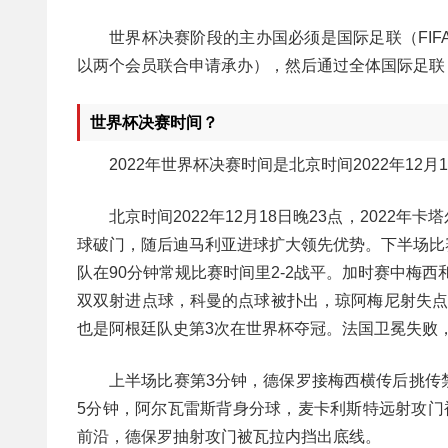
世界杯决赛阶段的主办国必须是国际足联（FI
以两个会员联合申请承办），然后通过全体国际足联（
世界杯决赛时间？
2022年世界杯决赛时间是北京时间2022年12月1
北京时间2022年12月18日晚23点，202
球破门，随后迪马利亚进球扩大领先优势。下半场比
队在90分钟常规比赛时间里2-2战平。加时赛中梅
双双射进点球，科曼的点球被扑出，琼阿梅尼射失点球
也是阿根廷队史第3次在世界杯夺冠。法国卫冕失败
上半场比赛第3分钟，德保罗接梅西横传后挑传
5分钟，阿尔瓦雷斯背身分球，麦卡利斯特远射攻门
前沿，德保罗抽射攻门被瓦拉内挡出底线。