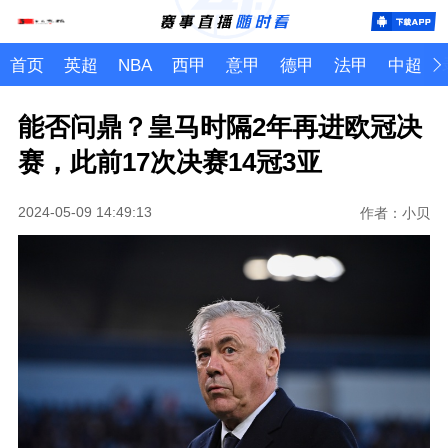
首页
英超
NBA
西甲
意甲
德甲
法甲
中超
能否问鼎？皇马时隔2年再进欧冠决
赛，此前17次决赛14冠3亚
2024-05-09 14:49:13
作者：小贝