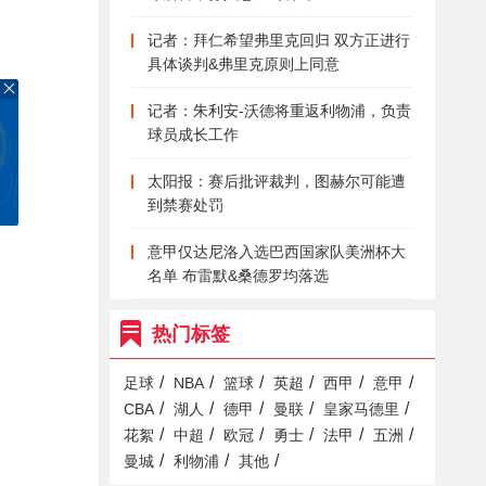
记者：拜仁希望弗里克回归 双方正进行
具体谈判&弗里克原则上同意
记者：朱利安-沃德将重返利物浦，负责
球员成长工作
太阳报：赛后批评裁判，图赫尔可能遭
到禁赛处罚
意甲仅达尼洛入选巴西国家队美洲杯大
名单 布雷默&桑德罗均落选
热门标签
/
/
/
/
/
/
足球
NBA
篮球
英超
西甲
意甲
/
/
/
/
/
CBA
湖人
德甲
曼联
皇家马德里
/
/
/
/
/
/
花絮
中超
欧冠
勇士
法甲
五洲
/
/
/
曼城
利物浦
其他