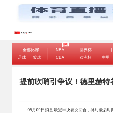
全部比赛
NBA
世界杯
足球
篮球
CBA
欧洲杯
中甲
提前吹哨引争议！德里赫特
05月09日消息 欧冠半决赛次回合，补时最