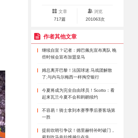
文章
浏览
717篇
201063次
作者其他文章
继续自宣？记者：姆巴佩先宣布离队 晚
些时候会宣布加盟皇马
姆总离开巴黎！法国球迷:马戏团解散
了;与内马尔梅西一样掏空银行
今夏将成为完全自由球员！Scotto：看
起来瓦兰今夏不会和鹈鹕续约
不容易！骑士拿到本赛季季后赛客场第
一胜
提前吹哨引争议！德里赫特补时破门，
裁判吹马兹拉维越位在先