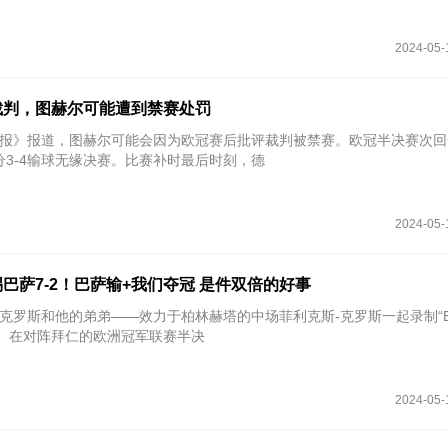
2024-05-
裁判，图赫尔可能遭到禁赛处罚
太阳报》报道，图赫尔可能会因为欧冠赛后批评裁判被禁赛。欧冠半决赛次
分3-4输球无缘决赛。比赛补时最后时刻，德
2024-05-
巴萨7-2！巴萨输+我们夺冠 是件双倍的好事
场克罗斯和他的弟弟——效力于柏林赫塔的中场菲利克斯-克罗斯一起录制“Ein
客节目。在对阵拜仁的欧洲冠军联赛半决
2024-05-