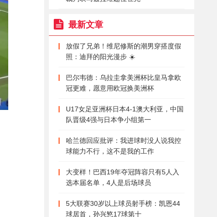
最新文章
放假了兄弟！维尼修斯的潮男穿搭度假
照：迪拜的阳光漫步 ☀️
巴尔韦德：乌拉圭拿美洲杯比皇马拿欧
冠更难，愿意用欧冠换美洲杯
U17女足亚洲杯日本4-1澳大利亚，中国
队晋级4强与日本争小组第一
哈兰德回应批评：我进球时没人说我控
球能力不行，这不是我的工作
大变样！巴西19年夺冠阵容只有5人入
选本届名单，4人是后场球员
5大联赛30岁以上球员射手榜：凯恩44
球居首，孙兴慜17球第十