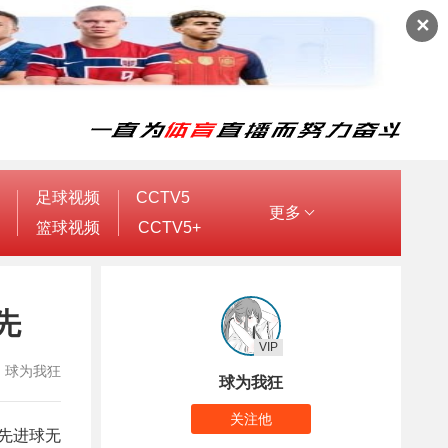
✕
足球视频
CCTV5
更多
篮球视频
CCTV5+
先
VIP
作者：球为我狂
球为我狂
关注他
先进球无