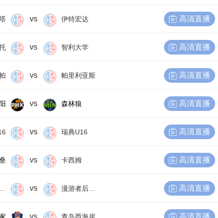
vs
高清直播
塔
伊特宏达
vs
高清直播
托
智利大学
vs
高清直播
帕
帕里利亚斯
vs
高清直播
阳
森林狼
vs
高清直播
16
瑞典U16
vs
高清直播
桑
卡西姆
vs
高清直播
尔比恩后备队
漫游者后备队
vs
高清直播
家
青岛西海岸