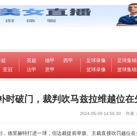
中超
英超
德甲
西甲
足球录像
足球集锦
亚冠
法甲
意甲
篮球录像
篮球集锦
补时破门，裁判吹马兹拉维越位在
2024-05-09 14:56:30 
后时刻，德里赫特打进一球，但边裁提前举旗、主裁直接吹罚越位在