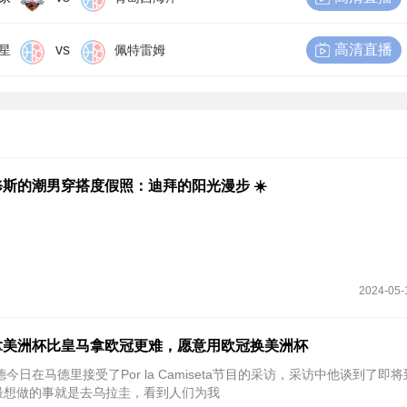
vs
高清直播
星
佩特雷姆
斯的潮男穿搭度假照：迪拜的阳光漫步 ☀️
2024-05-
拿美洲杯比皇马拿欧冠更难，愿意用欧冠换美洲杯
德今日在马德里接受了Por la Camiseta节目的采访，采访中他谈到了即
最想做的事就是去乌拉圭，看到人们为我