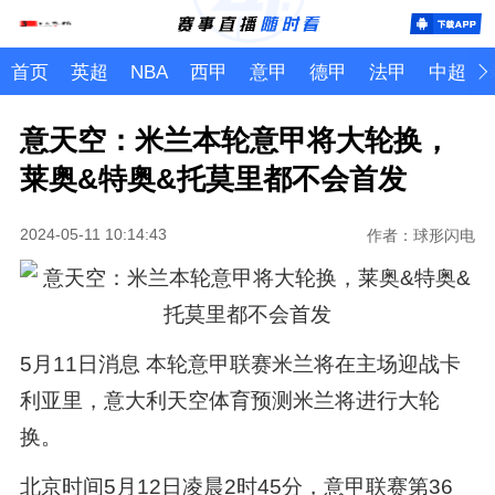
首页
英超
NBA
西甲
意甲
德甲
法甲
中超
意天空：米兰本轮意甲将大轮换，
莱奥&特奥&托莫里都不会首发
2024-05-11 10:14:43
作者：球形闪电
5月11日消息 本轮意甲联赛米兰将在主场迎战卡
利亚里，意大利天空体育预测米兰将进行大轮
换。
北京时间5月12日凌晨2时45分，意甲联赛第36