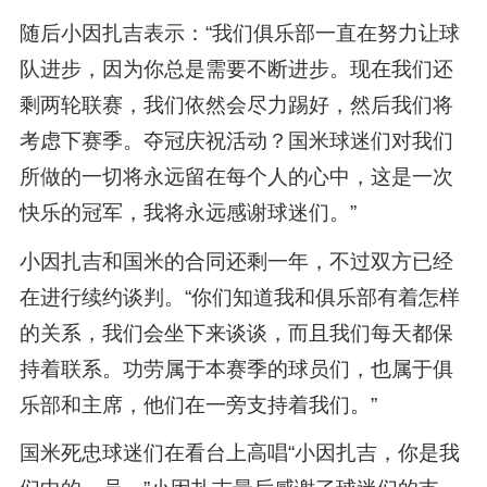
随后小因扎吉表示：“我们俱乐部一直在努力让球
队进步，因为你总是需要不断进步。现在我们还
剩两轮联赛，我们依然会尽力踢好，然后我们将
考虑下赛季。夺冠庆祝活动？国米球迷们对我们
所做的一切将永远留在每个人的心中，这是一次
快乐的冠军，我将永远感谢球迷们。”
小因扎吉和国米的合同还剩一年，不过双方已经
在进行续约谈判。“你们知道我和俱乐部有着怎样
的关系，我们会坐下来谈谈，而且我们每天都保
持着联系。功劳属于本赛季的球员们，也属于俱
乐部和主席，他们在一旁支持着我们。”
国米死忠球迷们在看台上高唱“小因扎吉，你是我