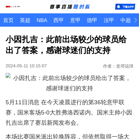
首页
英超
NBA
西甲
意甲
德甲
法甲
中超
小因扎吉：此前出场较少的球员给
出了答案，感谢球迷们的支持
2024-05-11 10:15:07
作者：老邓说球
5月11日消息 在今天凌晨进行的第36轮意甲联
赛，国米客场5-0大胜弗洛西诺内。国米主帅小因
扎吉出席了赛后新闻发布会。
本场比赛国米派出轮换阵容，但依然取得一场大