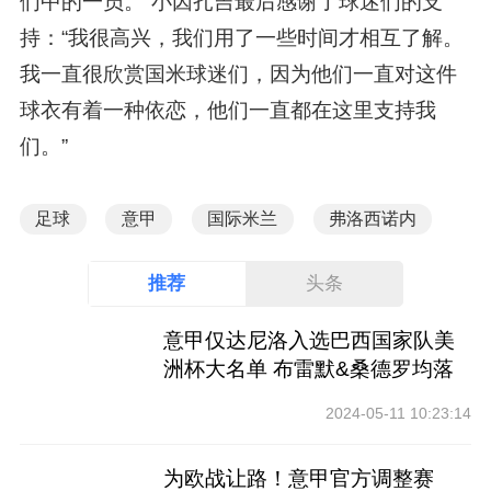
们中的一员。”小因扎吉最后感谢了球迷们的支
持：“我很高兴，我们用了一些时间才相互了解。
我一直很欣赏国米球迷们，因为他们一直对这件
球衣有着一种依恋，他们一直都在这里支持我
们。”
足球
意甲
国际米兰
弗洛西诺内
推荐
头条
意甲仅达尼洛入选巴西国家队美
洲杯大名单 布雷默&桑德罗均落
选
2024-05-11 10:23:14
为欧战让路！意甲官方调整赛