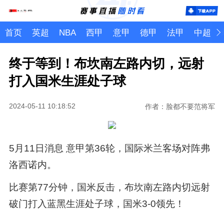
首页
英超
NBA
西甲
意甲
德甲
法甲
中超
终于等到！布坎南左路内切，远射
打入国米生涯处子球
2024-05-11 10:18:52
作者：脸都不要范将军
5月11日消息 意甲第36轮，国际米兰客场对阵弗
洛西诺内。
比赛第77分钟，国米反击，布坎南左路内切远射
破门打入蓝黑生涯处子球，国米3-0领先！