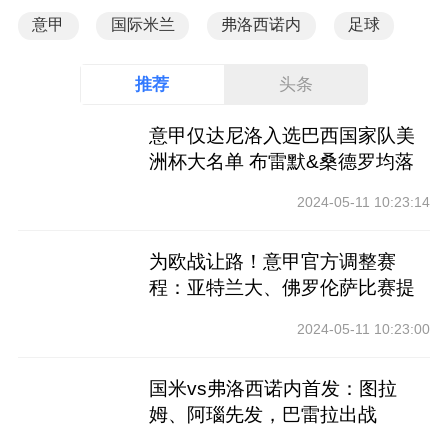
意甲
国际米兰
弗洛西诺内
足球
推荐
头条
意甲仅达尼洛入选巴西国家队美
洲杯大名单 布雷默&桑德罗均落
选
2024-05-11 10:23:14
为欧战让路！意甲官方调整赛
程：亚特兰大、佛罗伦萨比赛提
前
2024-05-11 10:23:00
国米vs弗洛西诺内首发：图拉
姆、阿瑙先发，巴雷拉出战